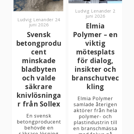
Ludvig Lenander
2
juni 2026
Ludvig Lenander
24
Elmia
juni 2026
Svensk
Polymer – en
betongprodu
viktig
cent
mötesplats
minskade
för dialog,
bladbyten
insikter och
och valde
branschutvec
säkrare
kling
knivlösninga
Elmia Polymer
r från Sollex
samlade återigen
aktörer från hela
En svensk
polymer- och
betongproducent
plastindustrin till
behövde en
en branschmässa
säkrare lösning