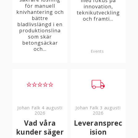
med fokus på
för manuell
innovation,
knivhantering och
teknikutveckling
bättre
och framti...
bladlivslängd i en
produktionslina
som skär
betongsäckar
och...
Events
Johan Falk
4 augusti
Johan Falk
3 augusti
2026
2026
Vad våra
Leveransprec
kunder säger
ision