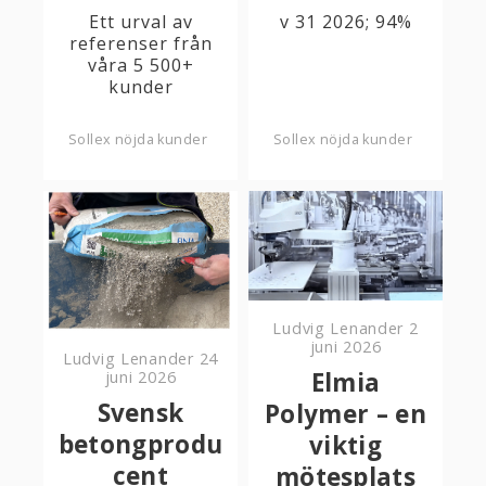
Ett urval av
v 31 2026; 94%
referenser från
våra 5 500+
kunder
Sollex nöjda kunder
Sollex nöjda kunder
Ludvig Lenander
2
juni 2026
Ludvig Lenander
24
Elmia
juni 2026
Svensk
Polymer – en
betongprodu
viktig
cent
mötesplats