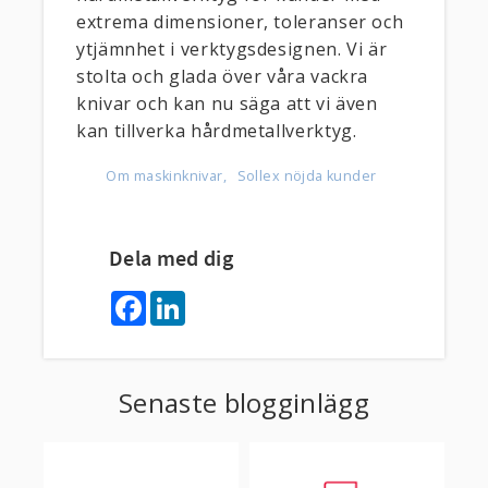
extrema dimensioner, toleranser och
ytjämnhet i verktygsdesignen. Vi är
stolta och glada över våra vackra
knivar och kan nu säga att vi även
kan tillverka hårdmetallverktyg.
Om maskinknivar
Sollex nöjda kunder
Dela med dig
F
L
a
i
c
n
e
k
b
e
o
d
Senaste blogginlägg
o
I
k
n