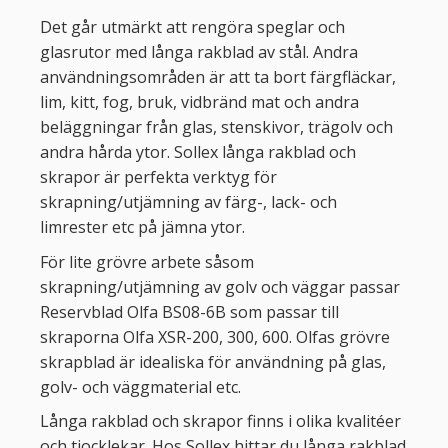
Det går utmärkt att rengöra speglar och
glasrutor med långa rakblad av stål. Andra
användningsområden är att ta bort färgfläckar,
lim, kitt, fog, bruk, vidbränd mat och andra
beläggningar från glas, stenskivor, trägolv och
andra hårda ytor. Sollex långa rakblad och
skrapor är perfekta verktyg för
skrapning/utjämning av färg-, lack- och
limrester etc på jämna ytor.
För lite grövre arbete såsom
skrapning/utjämning av golv och väggar passar
Reservblad Olfa BS08-6B som passar till
skraporna Olfa XSR-200, 300, 600. Olfas grövre
skrapblad är idealiska för användning på glas,
golv- och väggmaterial etc.
Långa rakblad och skrapor finns i olika kvalitéer
och tjocklekar. Hos Sollex hittar du långa rakblad