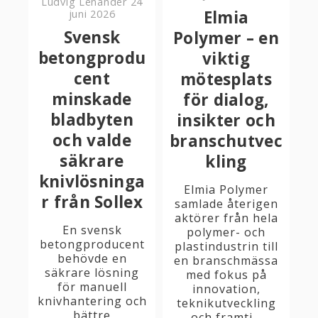
Ludvig Lenander
24
Elmia
juni 2026
Svensk
Polymer – en
betongprodu
viktig
cent
mötesplats
minskade
för dialog,
bladbyten
insikter och
och valde
branschutvec
säkrare
kling
knivlösninga
Elmia Polymer
r från Sollex
samlade återigen
aktörer från hela
En svensk
polymer- och
betongproducent
plastindustrin till
behövde en
en branschmässa
säkrare lösning
med fokus på
för manuell
innovation,
knivhantering och
teknikutveckling
bättre
och framti...