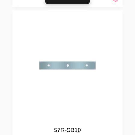
Lägg till 
57R-SB10