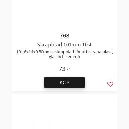
768
Skrapblad 101mm 10st
101.6x14x0.50mm – skrapblad för att skrapa plast,
glas och keramik
73
KR
KÖP
Lägg till 