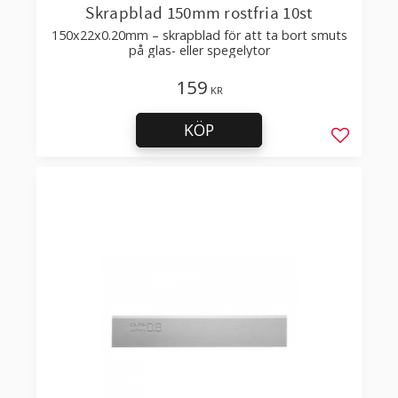
Skrapblad 150mm rostfria 10st
150x22x0.20mm – skrapblad för att ta bort smuts
på glas- eller spegelytor
159
KR
KÖP
Lägg till 