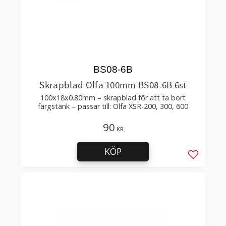
BS08-6B
Skrapblad Olfa 100mm BS08-6B 6st
100x18x0.80mm – skrapblad för att ta bort
färgstänk – passar till: Olfa XSR-200, 300, 600
90
KR
KÖP
Lägg till 