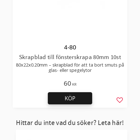
4-80
Skrapblad till fönsterskrapa 80mm 10st
80x22x0.20mm – skrapblad för att ta bort smuts på
glas- eller spegelytor
60
KR
KÖP
Lägg till 
Hittar du inte vad du söker? Leta här!