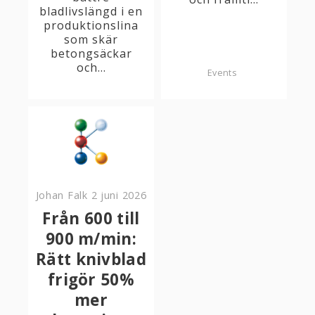
bladlivslängd i en
produktionslina
som skär
betongsäckar
och...
Events
Johan Falk
2 juni 2026
Från 600 till
900 m/min:
Rätt knivblad
frigör 50%
mer