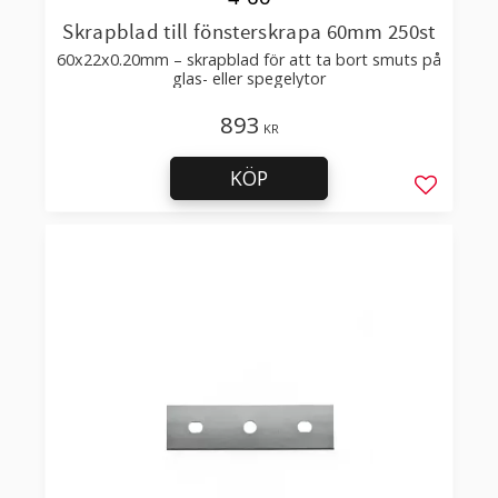
Skrapblad till fönsterskrapa 60mm 250st
60x22x0.20mm – skrapblad för att ta bort smuts på
glas- eller spegelytor
893
KR
KÖP
Lägg till 