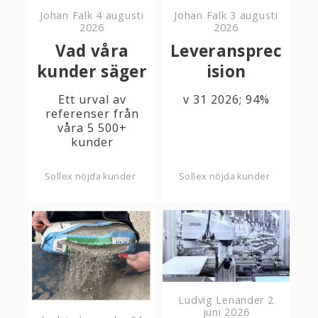
Johan Falk
4 augusti
Johan Falk
3 augusti
2026
2026
Vad våra
Leveransprec
kunder säger
ision
Ett urval av
v 31 2026; 94%
referenser från
våra 5 500+
kunder
Sollex nöjda kunder
Sollex nöjda kunder
Ludvig Lenander
2
juni 2026