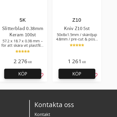
5K
Z10
Slitterblad 0.38mm
Kniv Z10 5st
Keram 100st
50x8x1.5mm / skärdjup
4.8mm / pre-cut & post-
57.2 x 18.7 x 0.38 mm –
cut 0.84xTm / skärvinkel
för att skära vit plastfilm
50°
med tillsatser
2 276
1 261
KR
KR
KÖP
KÖP
l i favoriter
Lägg till i favoriter
Lägg till i f
Kontakta oss
Kontakt