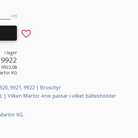
st
Lägg till i favoriter
I lager
9922
9922.08
artor KG
920, 9921, 9922 | Broschyr
L | Vilken Martor-kniv passar i vilket bälteshölster
 Martor KG