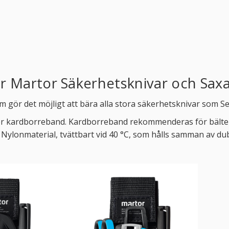
ör Martor Säkerhetsknivar och Sax
om gör det möjligt att bära alla stora säkerhetsknivar som 
ps eller kardborreband. Kardborreband rekommenderas för b
kan. Nylonmaterial, tvättbart vid 40 °C, som hålls samman av