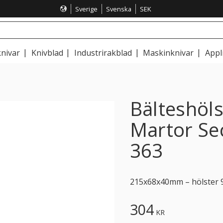
Sverige
Svenska
SEK
nivar
Knivblad
Industrirakblad
Maskinknivar
Appl
Bälteshöls
Martor Se
363
215x68x40mm – hölster 9
304
KR