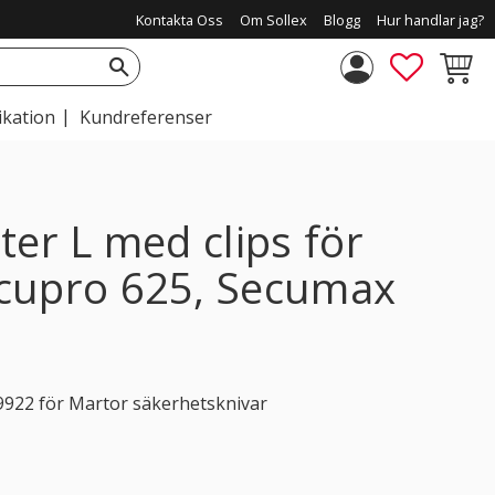
Kontakta Oss
Om Sollex
Blogg
Hur handlar jag?
FAVORIT
KUNDV
ikation
Kundreferenser
ter L med clips för
cupro 625, Secumax
922 för Martor säkerhetsknivar