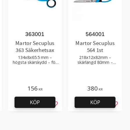
363001
564001
Martor Secuplus
Martor Secuplus
363 Säkerhetsax
564 1st
134x8x65.5 mm –
218x12x82mm –
högsta skärskydd – för
skärlängd 80mm –
att skära kartong,
speciell finslipning och
papper, film, tyger, garn,
rundade spetsar
band
156
380
KR
KR
KÖP
KÖP
g till i favoriter
Lägg till i favoriter
Lägg til