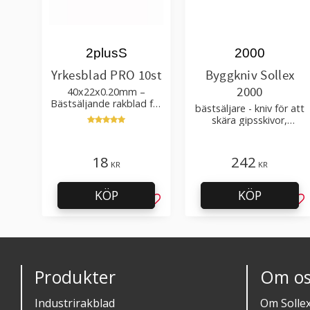
2plusS
2000
Yrkesblad PRO 10st
Byggkniv Sollex
2000
40x22x0.20mm –
Bästsäljande rakblad för
bästsäljare - kniv för att
att skära tapet, tyg, filt,
skära gipsskivor,
hobby bruk
takpapp, golvmaterial
18
242
KR
KR
KÖP
KÖP
Lägg till i favoriter
Läg
Produkter
Om os
Industrirakblad
Om Solle