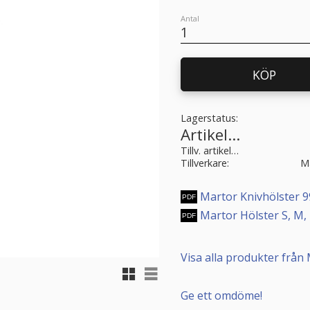
Antal
KÖP
Lagerstatus
Artikelnr
Tillv. artikelnr
Tillverkare
M
Martor Knivhölster 9
Martor Hölster S, M, 
Visa alla produkter från
Rutnätsvy
Listvy
Ge ett omdöme!