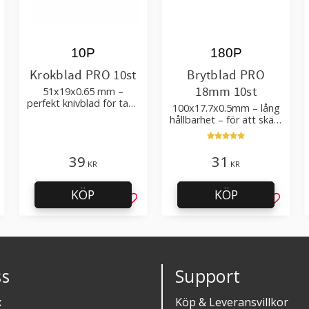
10P
180P
Krokblad PRO 10st
Brytblad PRO
18mm 10st
51x19x0.65 mm –
perfekt knivblad för tak-,
100x17.7x0.5mm – lång
golvläggning
hållbarhet – för att skära
kartong, tapet och
golvmaterial
39
31
KR
KR
KÖP
KÖP
g till i favoriter
Lägg till i favoriter
Lägg til
s
Support
x
Köp & Leveransvillkor