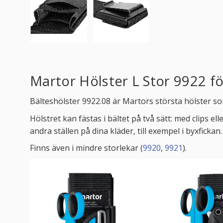
Martor Hölster L Stor 9922 f
Bälteshölster 9922.08 är Martors största hölster s
Hölstret kan fästas i bältet på två sätt: med cli
andra ställen på dina kläder, till exempel i byxfic
Finns även i mindre storlekar (
9920
,
9921
).