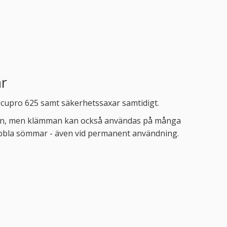
ar
Secupro 625 samt säkerhetssaxar samtidigt.
älten, men klämman kan också användas på många
 dubbla sömmar - även vid permanent användning.