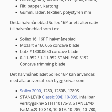
Filt, papper, kartong,
Gummi, läder, textilier, polystyren mm
Detta halvmåneblad Sollex 16P är ett alternativ
till halvmåneblad som t.ex:
Sollex 16, 16PT halvmåneblad
Mozart #160.065 concave blade
Lutz #1300.0650 concave blade
0-11-952 / 1-11-952 STANLEY® 5192
Concave trimming blade
Det halvmånebladet Sollex 16P kan användas
med alla universal- och byggknivar som
Sollex 2000
, 1280, 1280B, 1280S
STANLEY®
Classic 99® 10-099
, infällbar
verktygskniv STHT10175-8, STANLEY®
FatMax® 10-818, 10-819, 10-789, 10-780,