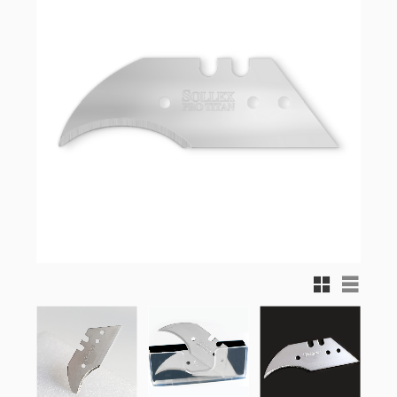
Rutnätsvy
Listvy