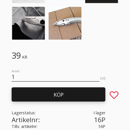
39
KR
Antal
st
Lägg till 
KÖP
Lagerstatus
I lager
Artikelnr
16P
Tillv. artikelnr
16P