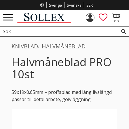
Sverige
Svenska
SEK
Meny
FAVORITE
KUNDVA
KNIVBLAD
HALVMÅNEBLAD
Halvmåneblad PRO
10st
59x19x0.65mm – proffsblad med lång livslängd
passar till detaljarbete, golvläggning