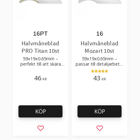
16PT
16
Halvmåneblad
Halvmåneblad
PRO Titan 10st
Mozart 10st
59x19x0.65mm –
59x19x0.65mm –
perfekt till att skära
passar till detaljarbete,
linoleum,
golvläggning -
heltäckningmattor och
Golvläggarfavorit
46
43
KR
KR
cormant
KÖP
KÖP
Lägg till i favoriter
Lägg till i favorit