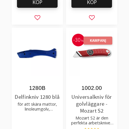
KÖP
KÖP
Lägg till i favoriter
Lägg till i favorit
30
KAMPANJ
%
1280B
1002.00
Delfinkniv 1280 blå
Universalkniv för
golvläggare -
för att skära mattor,
linoleumgolv,
Mozart S2
plastmattor – med
Mozart S2 är den
hölster
perfekta arbetskniven
för golvläggare som