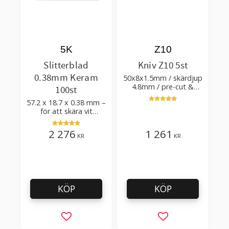
5K
Z10
Slitterblad
Kniv Z10 5st
0.38mm Keram
50x8x1.5mm / skärdjup
4.8mm / pre-cut &
100st
post-cut 0.84xTm /
57.2 x 18.7 x 0.38 mm –
skärvinkel 50°
för att skära vit
plastfilm med tillsatser
2 276
1 261
KR
KR
KÖP
KÖP
Lägg till i favoriter
Lägg till i favorit