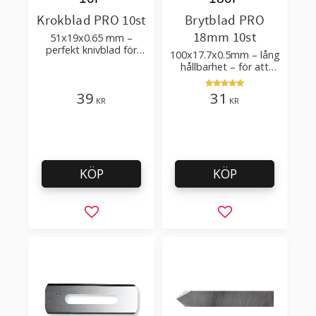
Krokblad PRO 10st
Brytblad PRO
18mm 10st
51x19x0.65 mm –
perfekt knivblad för
100x17.7x0.5mm – lång
tak-, golvläggning
hållbarhet – för att
skära kartong, tapet
och golvmaterial
39
31
KR
KR
KÖP
KÖP
Lägg till i favoriter
Lägg till i favorit