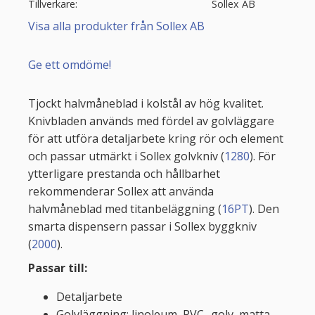
Tillverkare
Sollex AB
Visa alla produkter från Sollex AB
Ge ett omdöme!
Tjockt halvmåneblad i kolstål av hög kvalitet.
Knivbladen används med fördel av golvläggare
för att utföra detaljarbete kring rör och element
och passar utmärkt i Sollex golvkniv (
1280
). För
ytterligare prestanda och hållbarhet
rekommenderar Sollex att använda
halvmåneblad med titanbeläggning (
16PT
). Den
smarta dispensern passar i Sollex byggkniv
(
2000
).
Passar till:
Detaljarbete
Golvläggning: linoleum, PVC -golv, matta,