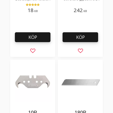
för att skära tapet, tyg,
takpapp, golvmaterial
filt, hobby bruk
18
242
KR
KR
KÖP
KÖP
Lägg till i favoriter
Lägg till i favorit
10P
180P