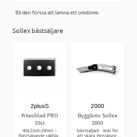
Bli den första att lämna ett omdöme.
Sollex bästsäljare
2plusS
2000
Yrkesblad PRO
Byggkniv Sollex
10st
2000
40x22x0.20mm –
bästsäljare - kniv för
Bästsäljande rakblad
att skära gipsskivor,