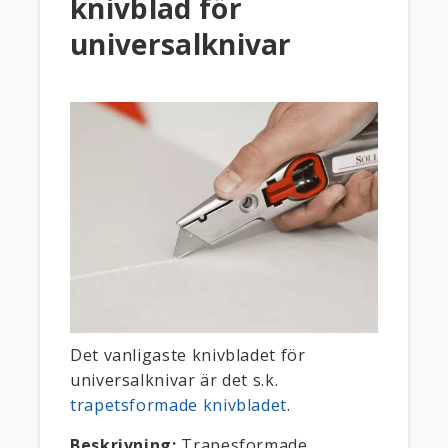
knivblad för
universalknivar
Det vanligaste knivbladet för
universalknivar är det s.k.
trapetsformade knivbladet
.
Beskrivning:
Trapesformade