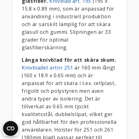
glasfiber.
Knivblad art. 195
(195 x
15.8 x 0.89 mm), som är anpassad för
användning i industriell produktion
och är särskilt lämplig för att skära
glasull och gummi. Slipningen är 33
grader för optimal
glasfiberskärning.
Långa knivblad för att skära skum.
Knivbladet artnr 251
är 160 mm långt
(160 x 18.9 x 0.65 mm) och är
anpassat för att skära i t.ex. cellplast,
frigolit och polystyren men även
andra typer av isolering. Det är
tillverkat av 0.65 mm tjockt
kvalitetsstål, dubbelslipat, vilket ger
god hållbarhet för den professionella
användaren. Hölster för 251 och 261
(180mm blad) passar perfekt till