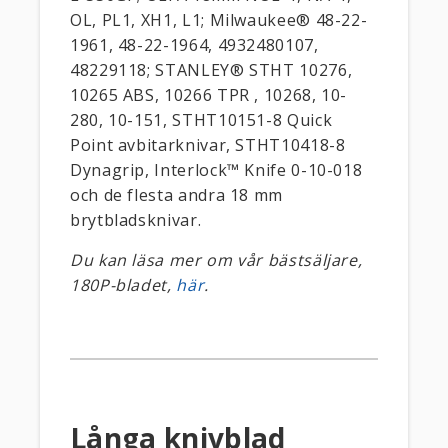
OL, PL1, XH1, L1; Milwaukee® 48-22-
1961, 48-22-1964, 4932480107,
48229118; STANLEY® STHT 10276,
10265 ABS, 10266 TPR , 10268, 10-
280, 10-151, STHT10151-8 Quick
Point avbitarknivar, STHT10418-8
Dynagrip, Interlock™ Knife 0-10-018
och de flesta andra 18 mm
brytbladsknivar.
Du kan läsa mer om vår bästsäljare,
180P-bladet,
här
.
Långa knivblad