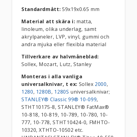
Standardmått:
59x19x0.65 mm
Material att skära i:
matta,
linoleum, olika underlag, samt
akrylpaneler, LVP, vinyl, gummi och
andra mjuka eller flexibla material
Tillverkare av halvmåneblad:
Sollex, Mozart, Lutz, Stanley
Monteras i alla vanliga
universalknivar, t ex:
Sollex
2000
,
1280
,
1280B
,
1280S
universalknivar;
STANLEY® Classic 99® 10-099
,
STHT10175-8, STANLEY® FatMax®
10-818, 10-819, 10-789, 10-780, 10-
777, 10-778, STHT10424-0, FMHTO-
10320, XTHTO-10502 etc.