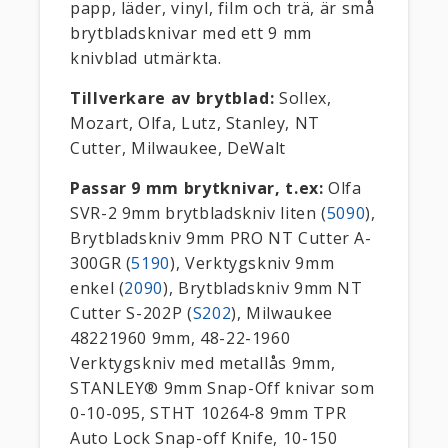
papp, läder, vinyl, film och trä, är små
brytbladsknivar med ett 9 mm
knivblad utmärkta.
Tillverkare av brytblad:
Sollex,
Mozart, Olfa, Lutz, Stanley, NT
Cutter, Milwaukee, DeWalt
Passar 9 mm brytknivar, t.ex:
Olfa
SVR-2 9mm brytbladskniv liten (
5090
),
Brytbladskniv 9mm PRO NT Cutter A-
300GR (
5190
), Verktygskniv 9mm
enkel (
2090
), Brytbladskniv 9mm NT
Cutter S-202P (
S202
), Milwaukee
48221960 9mm, 48-22-1960
Verktygskniv med metallås 9mm,
STANLEY® 9mm Snap-Off knivar som
0-10-095, STHT 10264-8 9mm TPR
Auto Lock Snap-off Knife, 10-150