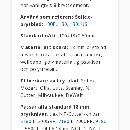
har vanligtvis 8 brytsegment.
Använd som referens Sollex-
brytblad:
180P
,
180
,
180LUS
Standardmått:
100x18x0.50mm
Material att skära:
18 mm brytblad
används ofta för att skära tapeter,
wellpapp, golvmaterial, gipsskivor
och polyuretan.
Tillverkare av brytblad:
Sollex,
Mozart, Olfa, Lutz, Stanley, NT
Cutter, Milwaukee, DeWalt
Passar alla standard 18 mm
brytknivar
, t.ex NT-Cutter-knivar
5180
L-500GRP,
7180
L-2000RP,
9180
L-550GP; OLFA 18mm NOL-1, NA-1,