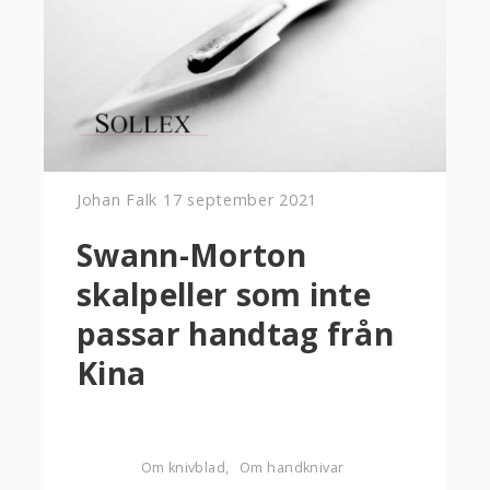
Johan Falk
17 september 2021
Swann-Morton
skalpeller som inte
passar handtag från
Kina
Om knivblad
Om handknivar