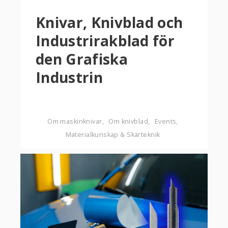
Knivar, Knivblad och
Industrirakblad för
den Grafiska
Industrin‌
Om maskinknivar
Om knivblad
Events
Materialkunskap & Skärteknik