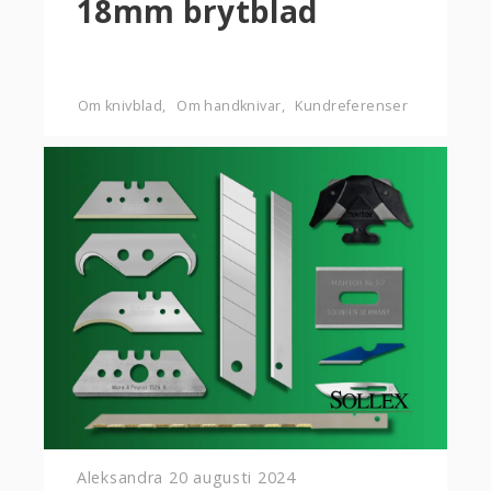
18mm brytblad
Om knivblad
Om handknivar
Kundreferenser
Aleksandra
20 augusti 2024