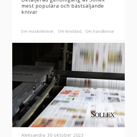
mest populära och bästsäljande
knivar
Om maskinknivar
Om knivblad
Om handknivar
Aleksandra
30 oktober 2023