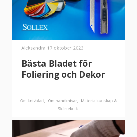
Aleksandra
17 oktober 2023
Bästa Bladet för
Foliering och Dekor
Om knivblad
Om handknivar
Materialkunskap &
Skärteknik