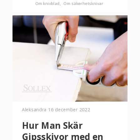
Om knivblad
Om säkerhetsknivar
Aleksandra
16 december 2022
Hur Man Skär
Gipsskivor med en