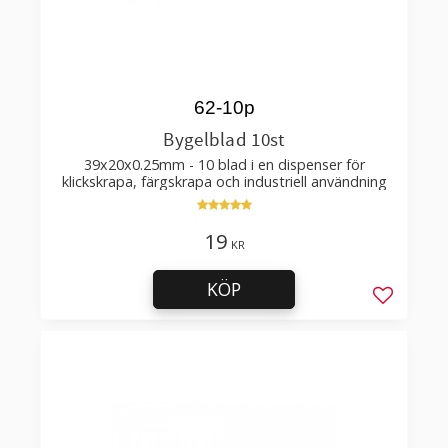
62-10p
Bygelblad 10st
39x20x0.25mm - 10 blad i en dispenser för
klickskrapa, färgskrapa och industriell användning
19
KR
KÖP
Lägg till 