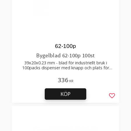
62-100p
Bygelblad 62-100p 100st
39x20x0.23 mm - blad för industriellt bruk i
100packs dispenser med knapp och plats för
använda blad
336
KR
KÖP
Lägg till 