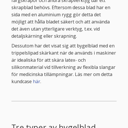
färgskrapor och andra skrapverktyg där ett
skrapblad behövs. Eftersom dessa blad har en
sida med en aluminium rygg gör detta det
möjligt att hålla bladet säkert och att använda
det även utan ytterligare verktyg, t.ex. vid
detaljskärning eller skrapning.
Dessutom har det visat sig att bygelblad med en
trippelslipad skärkant när de används i maskiner
är idealiska för att skära latex- och
silikonmaterial vid tillverkning av flexibla slangar
för medicinska tillämpningar. Läs mer om detta
kundcase
här
.
Tre typer av bygelblad