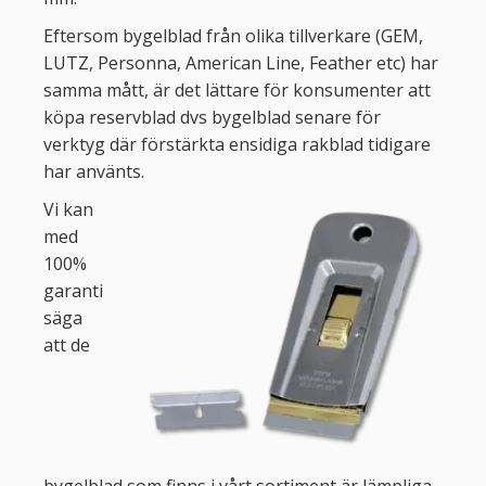
Eftersom bygelblad från olika tillverkare (GEM,
LUTZ, Personna, American Line, Feather etc) har
samma mått, är det lättare för konsumenter att
köpa reservblad dvs bygelblad senare för
verktyg där förstärkta ensidiga rakblad tidigare
har använts.
Vi kan
med
100%
garanti
säga
att de
bygelblad som finns i vårt sortiment är lämpliga