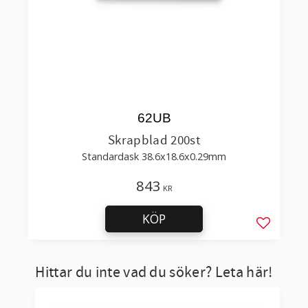
62UB
Skrapblad 200st
Standardask 38.6x18.6x0.29mm
843
KR
KÖP
Lägg till 
Hittar du inte vad du söker? Leta här!