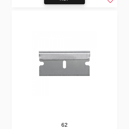
Lägg till 
62