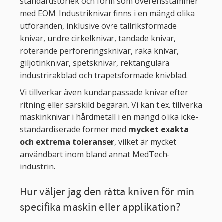
standardstorlek och form som överensstämmer
med EOM. Industriknivar finns i en mängd olika
utföranden, inklusive övre tallriksformade
knivar, undre cirkelknivar, tandade knivar,
roterande perforeringsknivar, raka knivar,
giljotinknivar, spetsknivar, rektangulära
industrirakblad och trapetsformade knivblad.
Vi tillverkar även kundanpassade knivar efter
ritning eller särskild begäran. Vi kan t.ex. tillverka
maskinknivar i hårdmetall i en mängd olika icke-
standardiserade former med
mycket exakta
och extrema toleranser
, vilket är mycket
användbart inom bland annat MedTech-
industrin.
Hur väljer jag den rätta kniven för min
specifika maskin eller applikation?