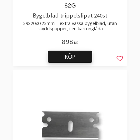
62G
Bygelblad trippelslipat 240st
39x20x0.23mm – extra vassa bygelblad, utan
skyddspapper, i en kartonglåda
898
KR
KÖP
Lägg till 