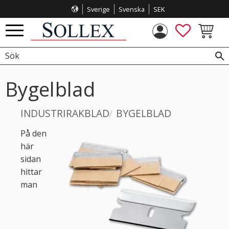
Sverige
Svenska
SEK
Meny
FAVORITE
KUNDVA
Bygelblad
INDUSTRIRAKBLAD
BYGELBLAD
På den
här
sidan
hittar
man