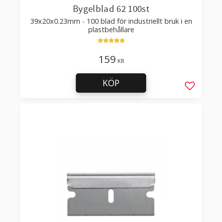
Bygelblad 62 100st
39x20x0.23mm - 100 blad för industriellt bruk i en
plastbehållare
159
KR
KÖP
Lägg till 