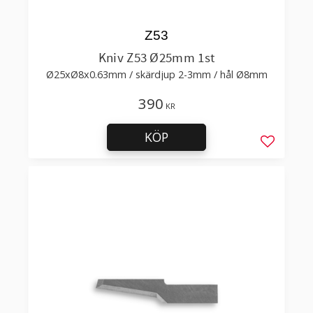
Z53
Kniv Z53 Ø25mm 1st
Ø25xØ8x0.63mm / skärdjup 2-3mm / hål Ø8mm
390
KR
KÖP
Lägg till 