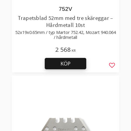
752V
Trapetsblad 52mm med tre skäreggar –
Hårdmetall 10st
52x19x0.65mm / typ Martor 752.42, Mozart 940.064
/ hårdmetall
2 568
KR
KÖP
Lägg till 