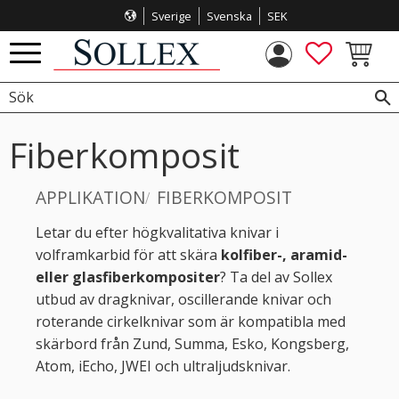
Sverige
Svenska
SEK
Meny
FAVORITE
KUNDVA
Fiberkomposit
APPLIKATION
FIBERKOMPOSIT
Letar du efter högkvalitativa knivar i
volframkarbid för att skära
kolfiber-, aramid-
eller glasfiberkompositer
? Ta del av Sollex
utbud av dragknivar, oscillerande knivar och
roterande cirkelknivar som är kompatibla med
skärbord från Zund, Summa, Esko, Kongsberg,
Atom, iEcho, JWEI och ultraljudsknivar.