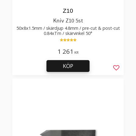
Z10
Kniv Z10 5st
50x8x1.5mm / skärdjup 4.8mm / pre-cut & post-cut
0.84xTm / skärvinkel 50°
1 261
KR
KÖP
Lägg till 