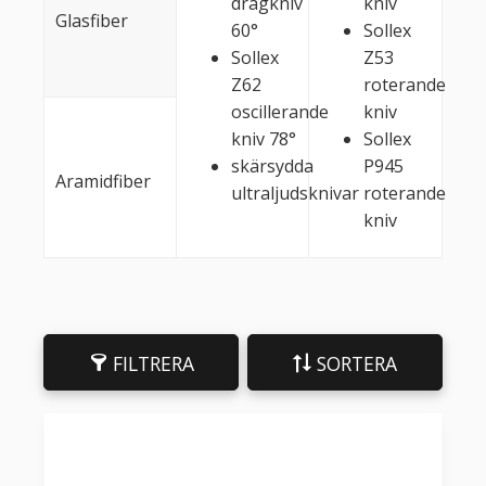
dragkniv
kniv
Glasfiber
60°
Sollex
Sollex
Z53
Z62
roterande
oscillerande
kniv
kniv 78°
Sollex
skärsydda
P945
Aramidfiber
ultraljudsknivar
roterande
kniv
FILTRERA
SORTERA