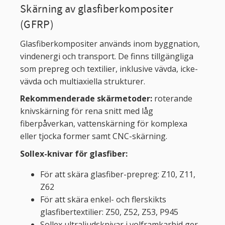
Skärning av glasfiberkompositer
(GFRP)
Glasfiberkompositer används inom byggnation,
vindenergi och transport. De finns tillgängliga
som prepreg och textilier, inklusive vävda, icke-
vävda och multiaxiella strukturer.
Rekommenderade skärmetoder:
roterande
knivskärning för rena snitt med låg
fiberpåverkan, vattenskärning för komplexa
eller tjocka former samt CNC-skärning.
Sollex-knivar för glasfiber:
För att skära glasfiber-prepreg: Z10, Z11,
Z62
För att skära enkel- och flerskikts
glasfibertextilier: Z50, Z52, Z53, P945
Sollex ultraljudsknivar i volframkarbid ger