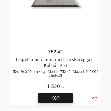
752.42
Trapetsblad 52mm med tre skäreggar –
Kolstål 10st
52x19x0.65mm / typ Martor 752.42, Mozart 940.064
/ kolstål
1 530
KR
KÖP
Lägg till 