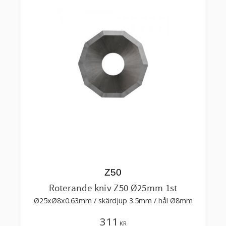
Z50
Roterande kniv Z50 Ø25mm 1st
Ø25xØ8x0.63mm / skärdjup 3.5mm / hål Ø8mm
311
KR