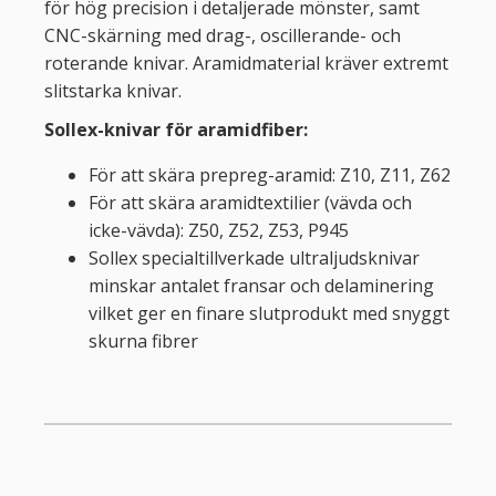
för hög precision i detaljerade mönster, samt
CNC-skärning med drag-, oscillerande- och
roterande knivar. Aramidmaterial kräver extremt
slitstarka knivar.
Sollex-knivar för aramidfiber:
För att skära prepreg-aramid: Z10, Z11, Z62
För att skära aramidtextilier (vävda och
icke-vävda): Z50, Z52, Z53, P945
Sollex specialtillverkade ultraljudsknivar
minskar antalet fransar och delaminering
vilket ger en finare slutprodukt med snyggt
skurna fibrer