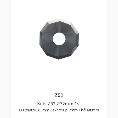
Z52
Kniv Z52 Ø32mm 1st
Ø32xØ8x0.63mm / skärdjup 7mm / hål Ø8mm