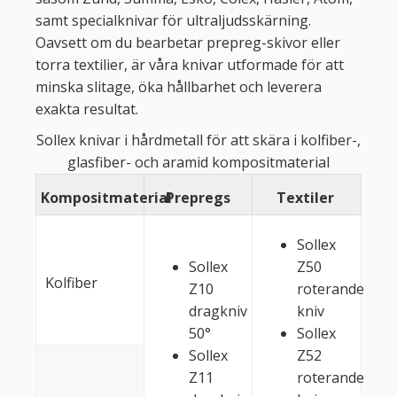
samt specialknivar för ultraljudsskärning.
Oavsett om du bearbetar prepreg-skivor eller
torra textilier, är våra knivar utformade för att
minska slitage, öka hållbarhet och leverera
exakta resultat.
Sollex knivar i hårdmetall för att skära i kolfiber-,
glasfiber- och aramid kompositmaterial
Kompositmaterial
Prepregs
Textiler
Sollex
Sollex
Z50
Kolfiber
Z10
roterande
dragkniv
kniv
50°
Sollex
Sollex
Z52
Z11
roterande