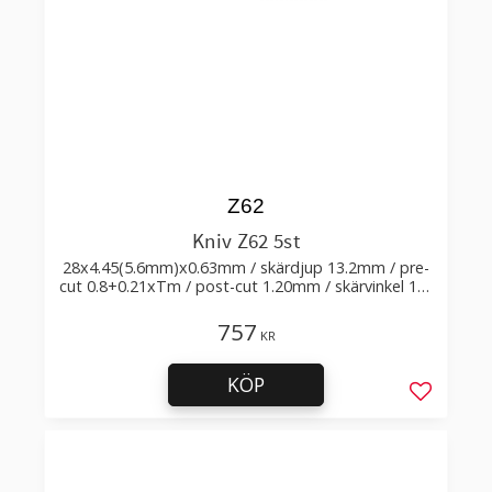
Z62
Kniv Z62 5st
28x4.45(5.6mm)x0.63mm / skärdjup 13.2mm / pre-
cut 0.8+0.21xTm / post-cut 1.20mm / skärvinkel 15°
78°
757
KR
KÖP
Lägg till 