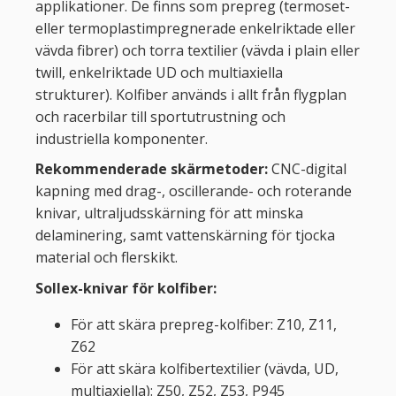
applikationer. De finns som prepreg (termoset-
eller termoplastimpregnerade enkelriktade eller
vävda fibrer) och torra textilier (vävda i plain eller
twill, enkelriktade UD och multiaxiella
strukturer). Kolfiber används i allt från flygplan
och racerbilar till sportutrustning och
industriella komponenter.
Rekommenderade skärmetoder:
CNC-digital
kapning med drag-, oscillerande- och roterande
knivar, ultraljudsskärning för att minska
delaminering, samt vattenskärning för tjocka
material och flerskikt.
Sollex-knivar för kolfiber:
För att skära prepreg-kolfiber: Z10, Z11,
Z62
För att skära kolfibertextilier (vävda, UD,
multiaxiella): Z50, Z52, Z53, P945