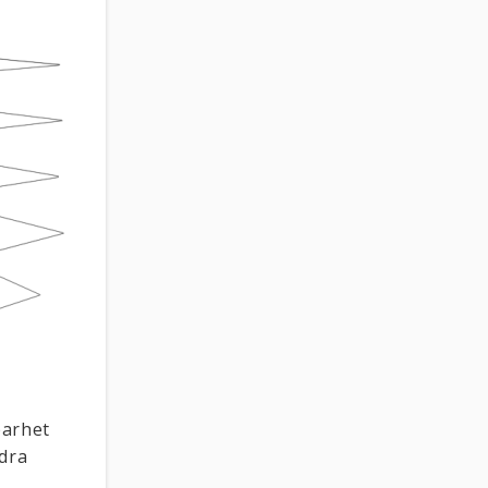
barhet
dra