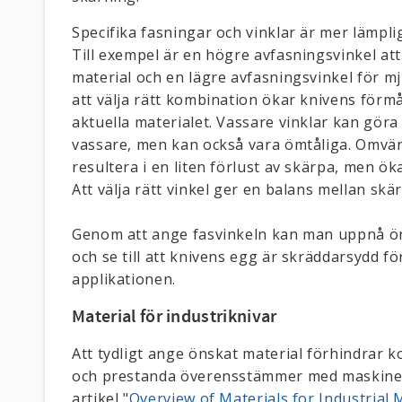
Specifika fasningar och vinklar är mer lämplig
Till exempel är en högre avfasningsvinkel at
material och en lägre avfasningsvinkel för m
att välja rätt kombination ökar knivens förmå
aktuella materialet. Vassare vinklar kan gör
vassare, men kan också vara ömtåliga. Omvän
resultera i en liten förlust av skärpa, men ök
Att välja rätt vinkel ger en balans mellan skä
Genom att ange fasvinkeln kan man uppnå 
och se till att knivens egg är skräddarsydd f
applikationen.
Material för industriknivar
Att tydligt ange önskat material förhindrar k
och prestanda överensstämmer med maskinens 
artikel "
Overview of Materials for Industrial