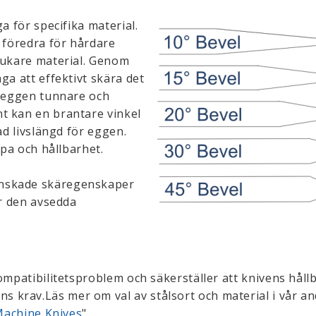
a för specifika material.
t föredra för hårdare
jukare material. Genom
ga att effektivt skära det
a eggen tunnare och
t kan en brantare vinkel
ad livslängd för eggen.
rpa och hållbarhet.
önskade skäregenskaper
ör den avsedda
ompatibilitetsproblem och säkerställer att knivens håll
krav.Läs mer om val av stålsort och material i vår an
 Machine Knives
".