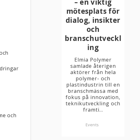
– en viktig
mötesplats för
dialog, insikter
och
branschutveckl
ing
 och
Elmia Polymer
samlade återigen
ndringar
aktörer från hela
polymer- och
plastindustrin till en
branschmässa med
fokus på innovation,
teknikutveckling och
framti...
mme och
Events