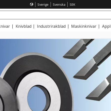
Sverige
Svenska
SEK
nivar
Knivblad
Industrirakblad
Maskinknivar
Appl