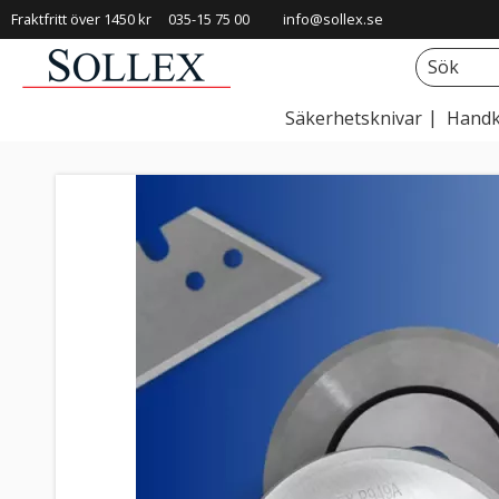
Fraktfritt över 1450 kr
035-15 75 00
info@sollex.se
Säkerhetsknivar
Handk