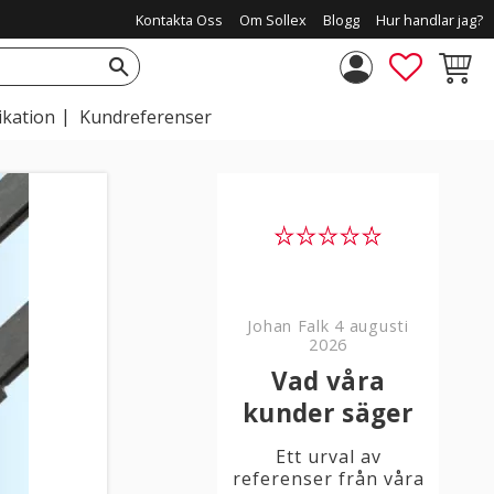
Kontakta Oss
Om Sollex
Blogg
Hur handlar jag?
FAVORIT
KUNDV
ikation
Kundreferenser
Johan Falk
4 augusti
2026
Vad våra
kunder säger
Ett urval av
referenser från våra