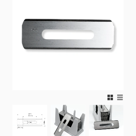
Rutnätsvy
Listvy