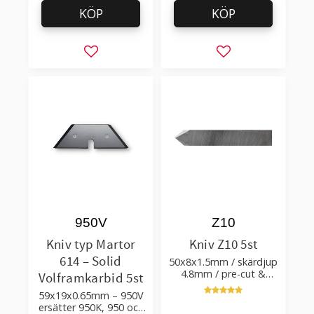
KÖP
KÖP
Lägg till i favoriter
Lägg till i favorit
950V
Z10
Kniv typ Martor
Kniv Z10 5st
614 – Solid
50x8x1.5mm / skärdjup
4.8mm / pre-cut &
Volframkarbid 5st
post-cut 0.84xTm /
59x19x0.65mm – 950V
skärvinkel 50°
ersätter 950K, 950 och