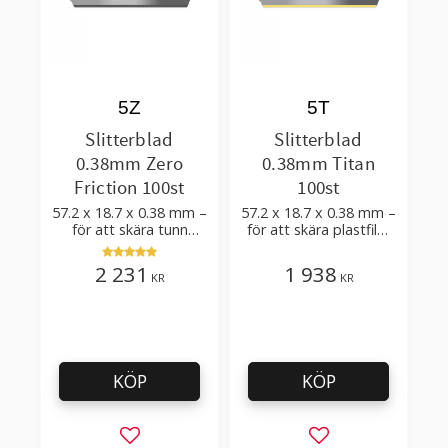
5Z
5T
Slitterblad
Slitterblad
0.38mm Zero
0.38mm Titan
Friction 100st
100st
57.2 x 18.7 x 0.38 mm –
57.2 x 18.7 x 0.38 mm –
för att skära tunn
för att skära plastfilm
sträckfilm, plastfilm
och plastfolie med få
tillsatser
2 231
1 938
KR
KR
KÖP
KÖP
Lägg till i favoriter
Lägg till i favorit