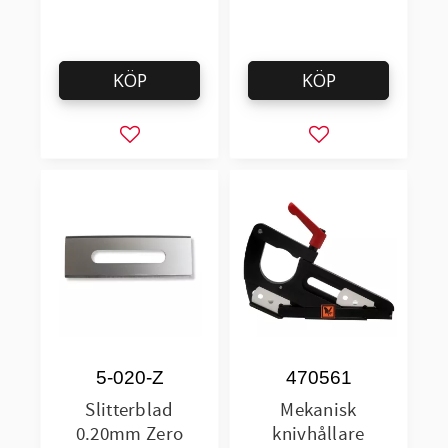
KÖP
KÖP
Lägg till i favoriter
Lägg till i favorit
5-020-Z
470561
Slitterblad
Mekanisk
0.20mm Zero
knivhållare