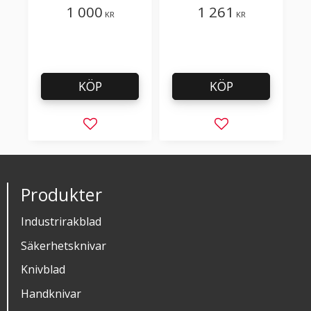
Tetra Pak 90606-8135
1 000
1 261
KR
KR
KÖP
KÖP
Lägg till i favoriter
Lägg till i favorit
Produkter
Industrirakblad
Säkerhetsknivar
Knivblad
Handknivar