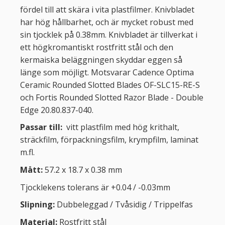
fördel till att skära i vita plastfilmer. Knivbladet
har hög hållbarhet, och är mycket robust med
sin tjocklek på 0.38mm. Knivbladet är tillverkat i
ett högkromantiskt rostfritt stål och den
kermaiska beläggningen skyddar eggen så
länge som möjligt. Motsvarar Cadence Optima
Ceramic Rounded Slotted Blades OF-SLC15-RE-S
och Fortis Rounded Slotted Razor Blade - Double
Edge 20.80.837-040.
Passar till:
vitt plastfilm med hög krithalt,
sträckfilm, förpackningsfilm, krympfilm, laminat
m.fl.
Mått:
57.2 x 18.7 x 0.38 mm
Tjocklekens tolerans är +0.04 / -0.03mm
Slipning:
Dubbeleggad / Tvåsidig / Trippelfas
Material:
Rostfritt stål