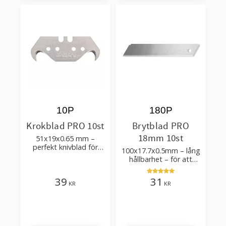
10P
180P
Krokblad PRO 10st
Brytblad PRO
18mm 10st
51x19x0.65 mm –
perfekt knivblad för
100x17.7x0.5mm – lång
tak-, golvläggning
hållbarhet – för att
skära kartong, tapet
och golvmaterial
39
31
KR
KR