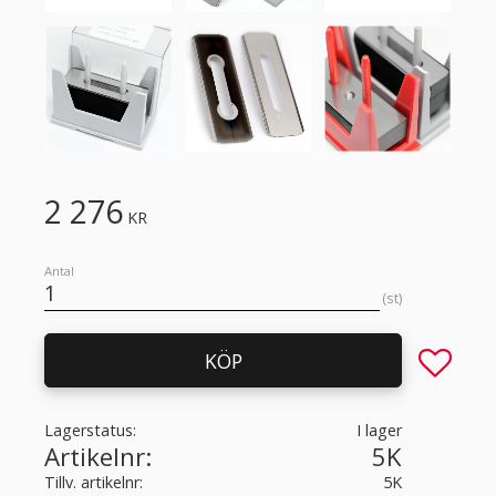
2 276
KR
Antal
st
Lägg till 
KÖP
Lagerstatus
I lager
Artikelnr
5K
Tillv. artikelnr
5K