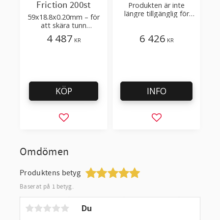
Friction 200st
Produkten är inte
längre tillgänglig för
59x18.8x0.20mm – för
beställning
att skära tunn
plastfilm, sträckfilm
4 487
6 426
KR
KR
KÖP
INFO
Lägg till i favoriter
Lägg till i favorit
Omdömen
Produktens betyg
Baserat på 1 betyg.
Du