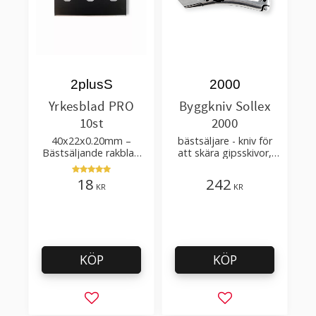
2plusS
2000
Yrkesblad PRO
Byggkniv Sollex
10st
2000
40x22x0.20mm –
bästsäljare - kniv för
Bästsäljande rakblad
att skära gipsskivor,
för att skära tapet, tyg,
takpapp, golvmaterial
filt, hobby bruk
18
242
KR
KR
KÖP
KÖP
Lägg till i favoriter
Lägg till i favorit