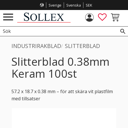
Sverige
Svenska
SEK
Meny
FAVORITE
KUNDVA
INDUSTRIRAKBLAD
SLITTERBLAD
Slitterblad 0.38mm
Keram 100st
57.2 x 18.7 x 0.38 mm – för att skära vit plastfilm
med tillsatser