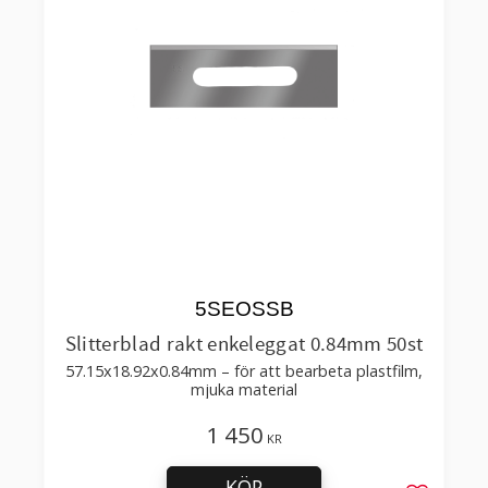
5SEOSSB
Slitterblad rakt enkeleggat 0.84mm 50st
57.15x18.92x0.84mm – för att bearbeta plastfilm,
mjuka material
1 450
KR
KÖP