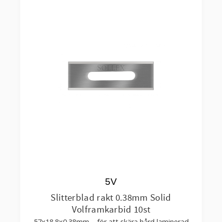
5V
Slitterblad rakt 0.38mm Solid
Volframkarbid 10st
57x18.8x0.38mm – för att skära hård laminerad