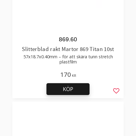
869.60
Slitterblad rakt Martor 869 Titan 10st
57x18.7x0.40mm – för att skära tunn stretch
plastfilm
170
KR
KÖP
Lägg till 