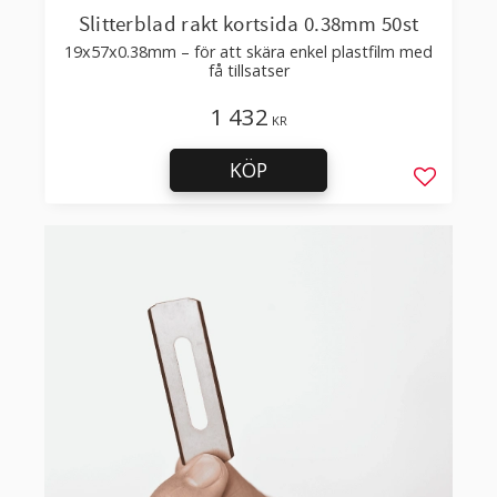
Slitterblad rakt kortsida 0.38mm 50st
19x57x0.38mm – för att skära enkel plastfilm med
få tillsatser
1 432
KR
KÖP
Lägg till 