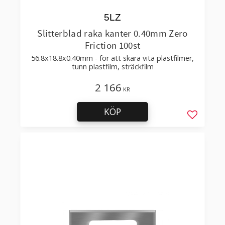
5LZ
Slitterblad raka kanter 0.40mm Zero
Friction 100st
56.8x18.8x0.40mm - för att skära vita plastfilmer,
tunn plastfilm, sträckfilm
2 166
KR
KÖP
Lägg till 