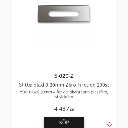
5-020-Z
Slitterblad 0.20mm Zero Friction 200st
59x18.8x0.20mm – för att skära tunn plastfilm,
sträckfilm
4 487
KR
KÖP
Lägg till 