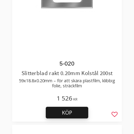
5-020
Slitterblad rakt 0.20mm Kolstål 200st
59x18.8x0.20mm – för att skära plastfilm, klibbig
folie, sträckfilm
1 526
KR
KÖP
Lägg till 