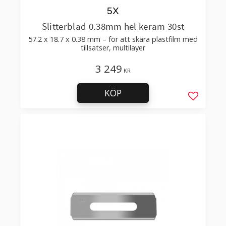
5X
Slitterblad 0.38mm hel keram 30st
57.2 x 18.7 x 0.38 mm – för att skära plastfilm med
tillsatser, multilayer
3 249
KR
KÖP
Lägg till 