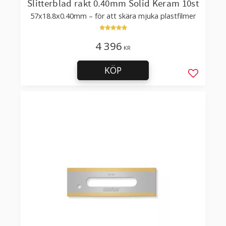
Slitterblad rakt 0.40mm Solid Keram 10st
57x18.8x0.40mm – för att skära mjuka plastfilmer
4 396
KR
KÖP
Lägg till 