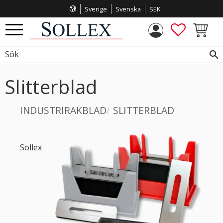
Sverige
Svenska
SEK
Meny
FAVORITE
KUNDVA
Slitterblad
INDUSTRIRAKBLAD
SLITTERBLAD
Sollex