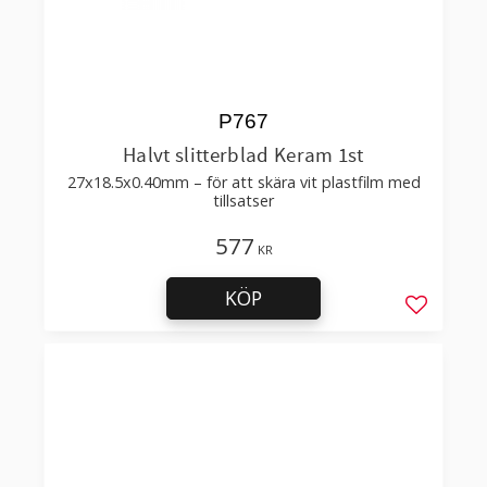
P767
Halvt slitterblad Keram 1st
27x18.5x0.40mm – för att skära vit plastfilm med
tillsatser
577
KR
KÖP
Lägg till 