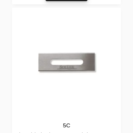
Lägg till 
5C