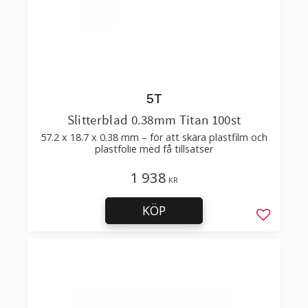
5T
Slitterblad 0.38mm Titan 100st
57.2 x 18.7 x 0.38 mm – för att skära plastfilm och
plastfolie med få tillsatser
1 938
KR
KÖP
Lägg till 