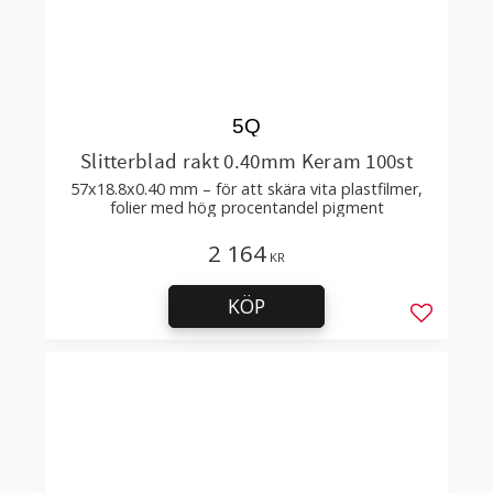
5Q
Slitterblad rakt 0.40mm Keram 100st
57x18.8x0.40 mm – för att skära vita plastfilmer,
folier med hög procentandel pigment
2 164
KR
KÖP
Lägg till 