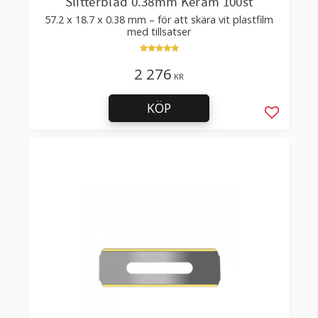
Slitterblad 0.38mm Keram 100st
57.2 x 18.7 x 0.38 mm – för att skära vit plastfilm
med tillsatser
2 276
KR
KÖP
Lägg till 