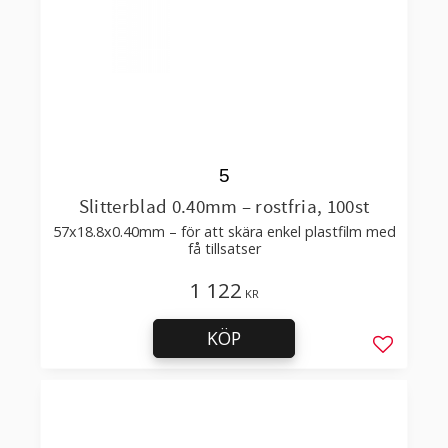
5
Slitterblad 0.40mm – rostfria, 100st
57x18.8x0.40mm – för att skära enkel plastfilm med
få tillsatser
1 122
KR
KÖP
Lägg till 