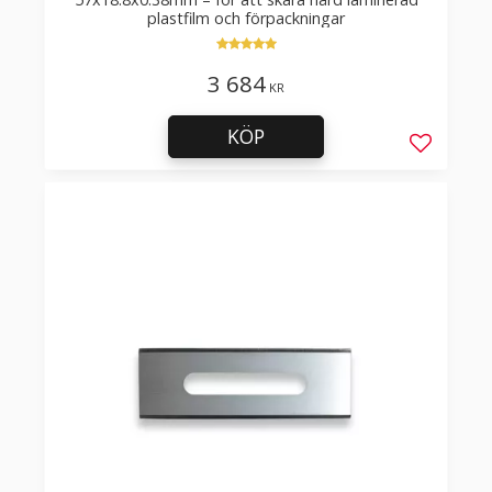
plastfilm och förpackningar
3 684
KR
KÖP
Lägg till 