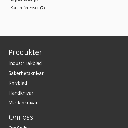
Kundreferenser (7)
Produkter
Industrirakblad
Säkerhetsknivar
Knivblad
Handknivar
Maskinknivar
Om oss
Om Sollex