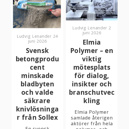
Ludvig Lenander
2
juni 2026
Ludvig Lenander
24
Elmia
juni 2026
Svensk
Polymer – en
betongprodu
viktig
cent
mötesplats
minskade
för dialog,
bladbyten
insikter och
och valde
branschutvec
säkrare
kling
knivlösninga
Elmia Polymer
r från Sollex
samlade återigen
aktörer från hela
En svensk