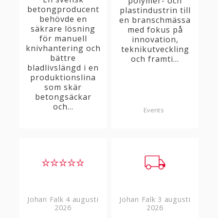
polymer- och
betongproducent
plastindustrin till
behövde en
en branschmässa
säkrare lösning
med fokus på
för manuell
innovation,
knivhantering och
teknikutveckling
bättre
och framti...
bladlivslängd i en
produktionslina
som skär
betongsäckar
och...
Events
Johan Falk
4 augusti
Johan Falk
3 augusti
2026
2026