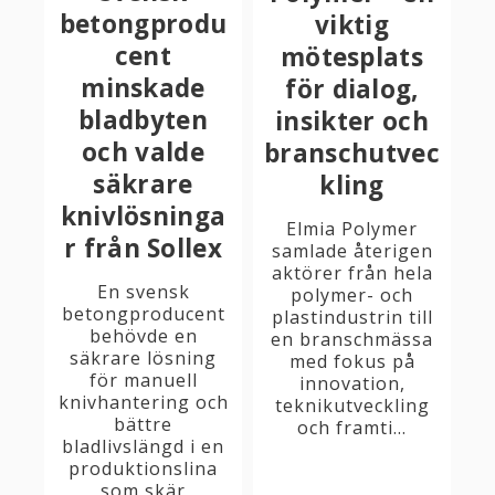
betongprodu
viktig
cent
mötesplats
minskade
för dialog,
bladbyten
insikter och
och valde
branschutvec
säkrare
kling
knivlösninga
Elmia Polymer
r från Sollex
samlade återigen
aktörer från hela
En svensk
polymer- och
betongproducent
plastindustrin till
behövde en
en branschmässa
säkrare lösning
med fokus på
för manuell
innovation,
knivhantering och
teknikutveckling
bättre
och framti...
bladlivslängd i en
produktionslina
som skär