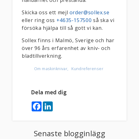
hållbarhet och prestanda.
Skicka oss ett mejl
order@sollex.se
eller ring oss
+4635-157500
så ska vi
försöka hjälpa till så gott vi kan.
Sollex finns i Malmö, Sverige och har
över 96 års erfarenhet av kniv- och
bladtillverkning.
Om maskinknivar
Kundreferenser
Dela med dig
F
L
a
i
c
n
e
k
b
e
o
d
Senaste blogginlägg
o
I
k
n