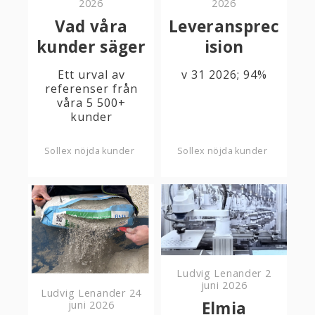
2026
2026
Vad våra
Leveransprec
kunder säger
ision
Ett urval av
v 31 2026; 94%
referenser från
våra 5 500+
kunder
Sollex nöjda kunder
Sollex nöjda kunder
Ludvig Lenander
2
juni 2026
Ludvig Lenander
24
Elmia
juni 2026