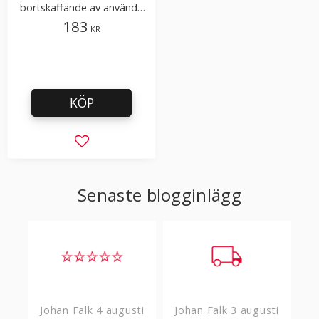
bortskaffande av använda
blad. Använd med 9845
183
KR
KÖP
Lägg till i favoriter
Senaste blogginlägg
Johan Falk
4 augusti
Johan Falk
3 augusti