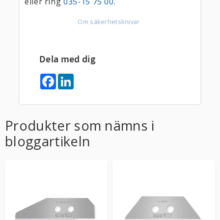
eller ring
035-15 75 00
.
Om säkerhetsknivar
Dela med dig
F
L
a
i
c
n
e
k
b
e
o
d
Produkter som nämns i
o
I
k
n
bloggartikeln