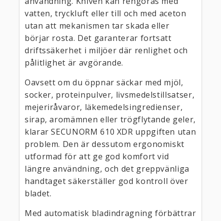
användning. Kniven kan rengöras med
vatten, tryckluft eller till och med aceton
utan att mekanismen tar skada eller
börjar rosta. Det garanterar fortsatt
driftssäkerhet i miljöer där renlighet och
pålitlighet är avgörande.
Oavsett om du öppnar säckar med mjöl,
socker, proteinpulver, livsmedelstillsatser,
mejeriråvaror, läkemedelsingredienser,
sirap, aromämnen eller trögflytande geler,
klarar SECUNORM 610 XDR uppgiften utan
problem. Den är dessutom ergonomiskt
utformad för att ge god komfort vid
längre användning, och det greppvänliga
handtaget säkerställer god kontroll över
bladet.
Med automatisk bladindragning förbättrar