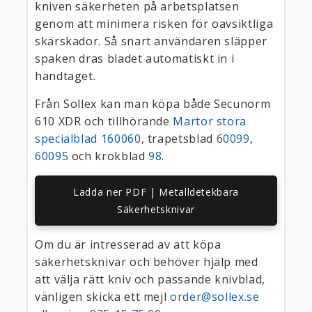
kniven säkerheten på arbetsplatsen
genom att minimera risken för oavsiktliga
skärskador. Så snart användaren släpper
spaken dras bladet automatiskt in i
handtaget.
Från Sollex kan man köpa både Secunorm
610 XDR och tillhörande
Martor stora
specialblad 160060
, trapetsblad
60099
,
60095
och krokblad
98
.
Ladda ner PDF | Metalldetekbara
Säkerhetsknivar
Om du är intresserad av att köpa
säkerhetsknivar och behöver hjälp med
att välja rätt kniv och passande knivblad,
vänligen skicka ett mejl
order@sollex.se