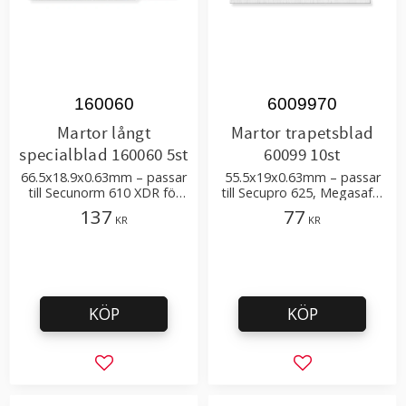
160060
6009970
Martor långt
Martor trapetsblad
specialblad 160060 5st
60099 10st
66.5x18.9x0.63mm – passar
55.5x19x0.63mm – passar
till Secunorm 610 XDR för
till Secupro 625, Megasafe,
att öppna storsäckar
Maxisafe, Secunorm 525
137
77
KR
KR
KÖP
KÖP
Lägg till i favoriter
Lägg till i favor