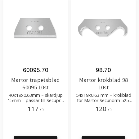
60095.70
98.70
Martor trapetsblad
Martor krokblad 98
60095 10st
10st
40x19x0.63mm – skärdjup
54x19x0.63 mm – krokblad
15mm – passar till Secupro
för Martor Secunorm 525,
625, Secunorm 610 XDR -
Secupro 625, Maxisafe,
117
120
KR
KR
kort, rundat
Megasafe