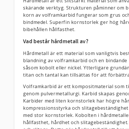
Hårdmetall är ett slitstarkt material som anv
skärande verktyg. Strukturen påminner om b
korn av volframkarbid fungerar som grus oc
bindmedel. Superfin kornstorlek ger hög hå
bibehållen hållfasthet.
Vad består hårdmetall av?
Hårdmetall är ett material som vanligtvis bes
blandning av volframkarbid och en bindande 
såsom kobolt eller nickel. Ytterligare grun
titan och tantal kan tillsättas för att förbätt
Volframkarbid är ett kompositmaterial som ti
genom pulvermetallurgi. Karbid skapas genom
Karbider med liten kornstorlek har högre hå
kompressionsstyrka och slitagebeständighet
med stor kornstorlek. Kobolten i hårdmetall
hållfasthet, hårdhet och slitagebeständighet