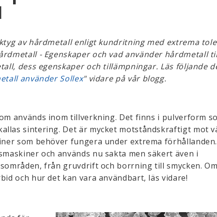
1
rktyg av hårdmetall enligt kundritning med extrema tol
årdmetall - Egenskaper och vad använder hårdmetall til
tall, dess egenskaper och tillämpningar. Läs följande d
etall använder Sollex
" vidare på vår blogg.
som används inom tillverkning. Det finns i pulverform 
allas sintering. Det är mycket motståndskraftigt mot 
skiner som behöver fungera under extrema förhållanden
gsmaskiner och används nu sakta men säkert även i
gsområden, från gruvdrift och borrning till smycken. Om
bid och hur det kan vara användbart, läs vidare!