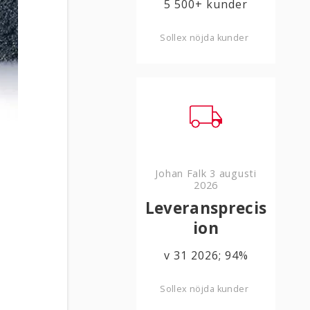
5 500+ kunder
Sollex nöjda kunder
Johan Falk
3 augusti
2026
Leveransprecis
ion
v 31 2026; 94%
Sollex nöjda kunder