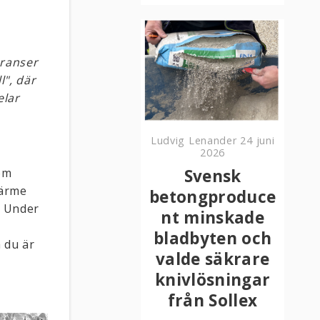
eranser
l", där
elar
Ludvig Lenander
24 juni
2026
som
Svensk
värme
betongproduce
. Under
nt minskade
bladbyten och
 du är
valde säkrare
knivlösningar
från Sollex