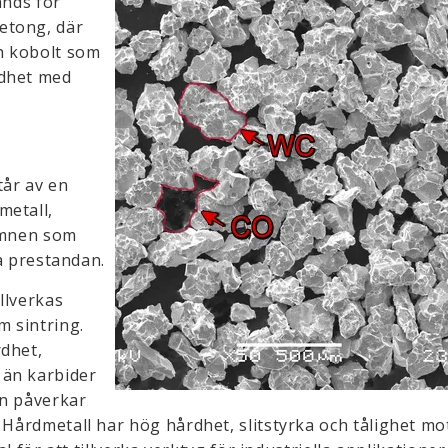
änds för
etong, där
h kobolt som
rdhet med
tår av en
metall,
dämnen som
ra prestandan.
llverkas
 sintring.
rdhet,
 än karbider
en påverkar
. Hårdmetall har hög hårdhet, slitstyrka och tålighet m