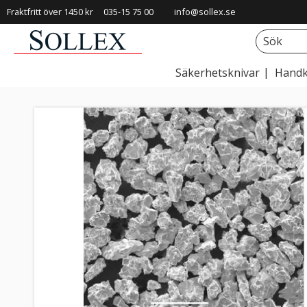
Fraktfritt över 1450 kr
035-15 75 00
info@sollex.se
Säkerhetsknivar
Handk