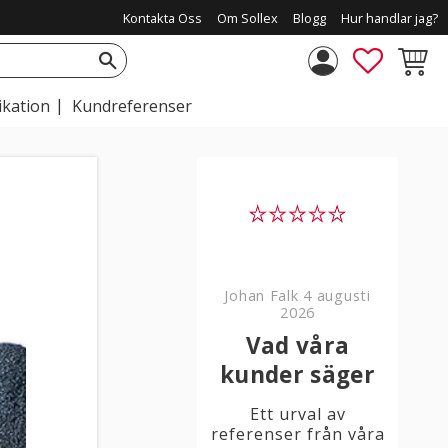
Kontakta Oss
Om Sollex
Blogg
Hur handlar jag?
FAVORIT
KUNDV
ikation
Kundreferenser
Johan Falk
4 augusti
2026
Vad våra
kunder säger
Ett urval av
referenser från våra