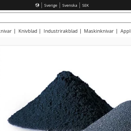
Sverige
Svenska
SEK
nivar
Knivblad
Industrirakblad
Maskinknivar
Appl