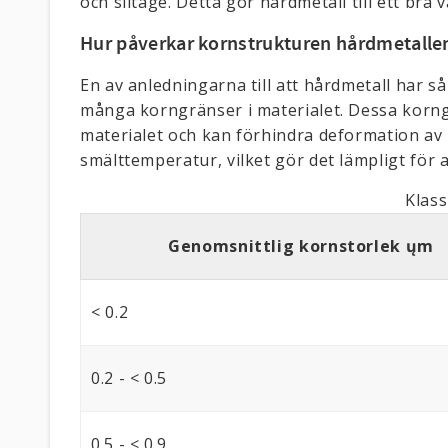
och slitage. Detta gör hårdmetall till ett bra v
Hur påverkar kornstrukturen hårdmetall
En av anledningarna till att hårdmetall har så
många korngränser i materialet. Dessa korng
materialet och kan förhindra deformation av 
smälttemperatur, vilket gör det lämpligt för
Klass
Genomsnittlig kornstorlek ųm
< 0.2
0.2 - < 0.5
0.5 - < 0.9