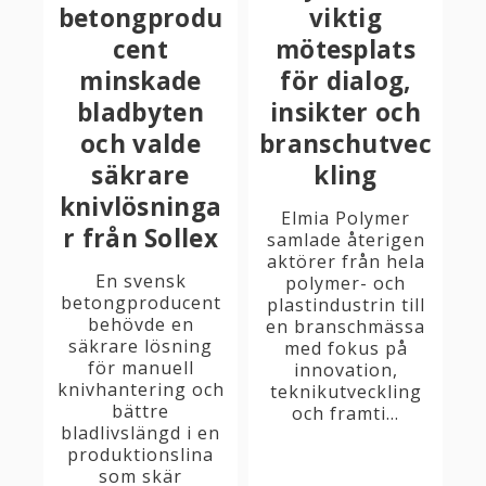
betongprodu
viktig
cent
mötesplats
minskade
för dialog,
bladbyten
insikter och
och valde
branschutvec
säkrare
kling
knivlösninga
Elmia Polymer
r från Sollex
samlade återigen
aktörer från hela
En svensk
polymer- och
betongproducent
plastindustrin till
behövde en
en branschmässa
säkrare lösning
med fokus på
för manuell
innovation,
knivhantering och
teknikutveckling
bättre
och framti...
bladlivslängd i en
produktionslina
som skär