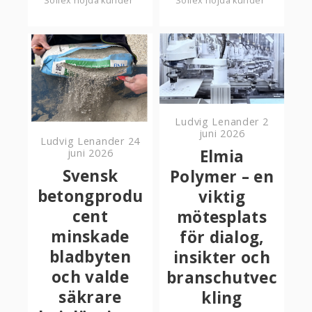
Sollex nöjda kunder
Sollex nöjda kunder
Ludvig Lenander
2
juni 2026
Ludvig Lenander
24
Elmia
juni 2026
Svensk
Polymer – en
betongprodu
viktig
cent
mötesplats
minskade
för dialog,
bladbyten
insikter och
och valde
branschutvec
säkrare
kling