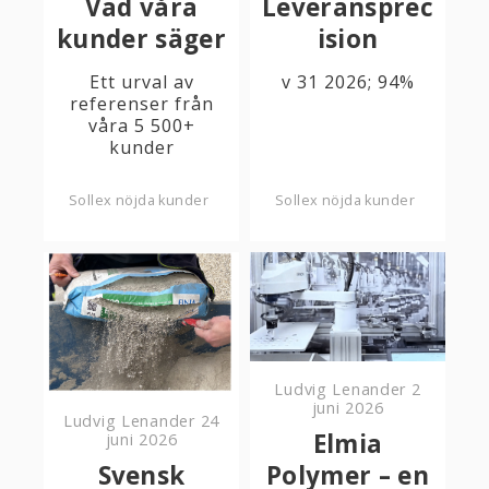
Vad våra
Leveransprec
kunder säger
ision
Ett urval av
v 31 2026; 94%
referenser från
våra 5 500+
kunder
Sollex nöjda kunder
Sollex nöjda kunder
Ludvig Lenander
2
juni 2026
Ludvig Lenander
24
Elmia
juni 2026
Svensk
Polymer – en