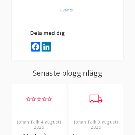
Events
Dela med dig
F
L
a
i
c
n
e
k
b
e
o
d
Senaste blogginlägg
o
I
k
n
Johan Falk
4 augusti
Johan Falk
3 augusti
2026
2026