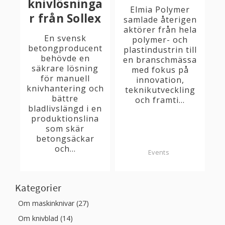
knivlösninga
Elmia Polymer
r från Sollex
samlade återigen
aktörer från hela
En svensk
polymer- och
betongproducent
plastindustrin till
behövde en
en branschmässa
säkrare lösning
med fokus på
för manuell
innovation,
knivhantering och
teknikutveckling
bättre
och framti...
bladlivslängd i en
produktionslina
som skär
betongsäckar
och...
Events
Kategorier
Om maskinknivar (27)
Om knivblad (14)