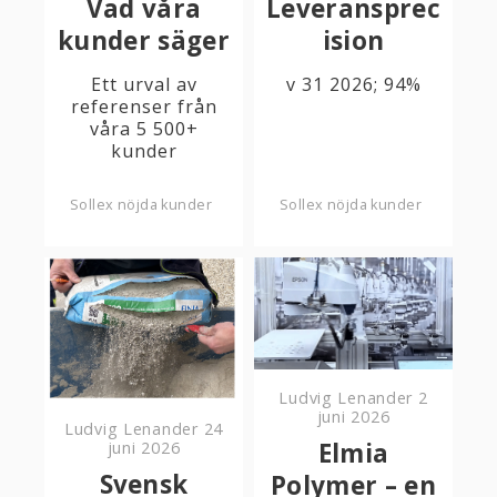
Vad våra
Leveransprec
kunder säger
ision
Ett urval av
v 31 2026; 94%
referenser från
våra 5 500+
kunder
Sollex nöjda kunder
Sollex nöjda kunder
Ludvig Lenander
2
juni 2026
Ludvig Lenander
24
Elmia
juni 2026
Svensk
Polymer – en