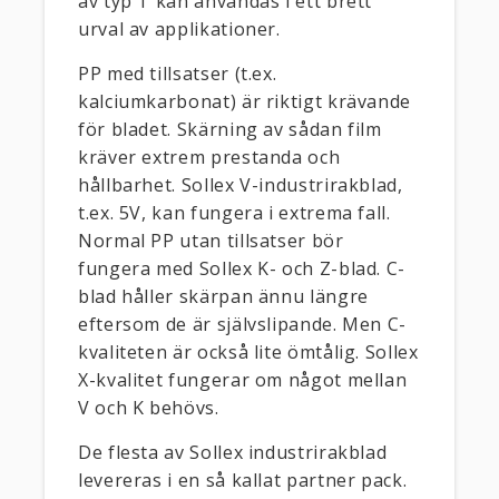
av typ T kan användas i ett brett
urval av applikationer.
PP med tillsatser (t.ex.
kalciumkarbonat) är riktigt krävande
för bladet. Skärning av sådan film
kräver extrem prestanda och
hållbarhet. Sollex V-industrirakblad,
t.ex. 5V, kan fungera i extrema fall.
Normal PP utan tillsatser bör
fungera med Sollex K- och Z-blad. C-
blad håller skärpan ännu längre
eftersom de är självslipande. Men C-
kvaliteten är också lite ömtålig. Sollex
X-kvalitet fungerar om något mellan
V och K behövs.
De flesta av Sollex industrirakblad
levereras i en så kallat partner pack.