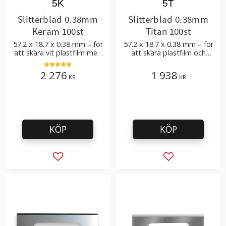
5K
5T
Slitterblad 0.38mm
Slitterblad 0.38mm
Keram 100st
Titan 100st
57.2 x 18.7 x 0.38 mm – för
57.2 x 18.7 x 0.38 mm – för
att skära vit plastfilm med
att skära plastfilm och
tillsatser
plastfolie med få tillsatser
2 276
1 938
KR
KR
KÖP
KÖP
Lägg till i favoriter
Lägg till i favor