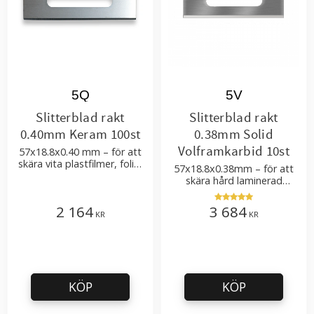
5Q
5V
Slitterblad rakt
Slitterblad rakt
0.40mm Keram 100st
0.38mm Solid
Volframkarbid 10st
57x18.8x0.40 mm – för att
skära vita plastfilmer, folier
57x18.8x0.38mm – för att
med hög procentandel
skära hård laminerad
pigment
plastfilm och förpackningar
2 164
3 684
KR
KR
KÖP
KÖP