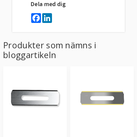
Dela med dig
F
L
a
i
c
n
e
k
b
e
o
d
Produkter som nämns i
o
I
k
n
bloggartikeln