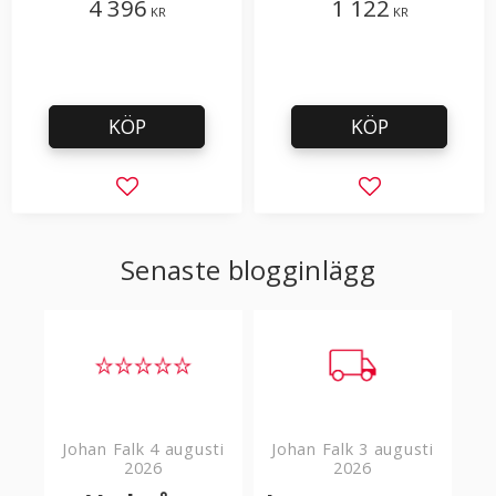
4 396
1 122
KR
KR
KÖP
KÖP
Lägg till i favoriter
Lägg till i favor
Senaste blogginlägg
Johan Falk
4 augusti
Johan Falk
3 augusti
2026
2026