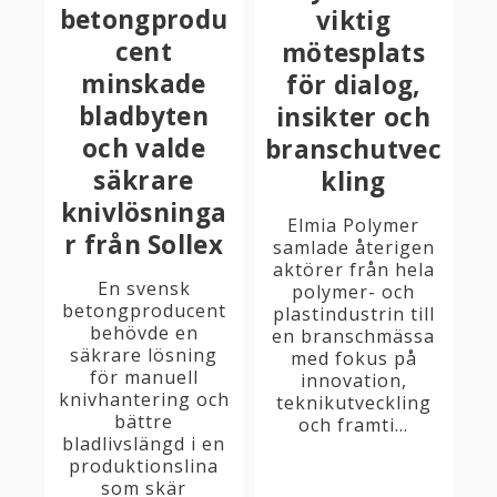
betongprodu
viktig
cent
mötesplats
minskade
för dialog,
bladbyten
insikter och
och valde
branschutvec
säkrare
kling
knivlösninga
Elmia Polymer
r från Sollex
samlade återigen
aktörer från hela
En svensk
polymer- och
betongproducent
plastindustrin till
behövde en
en branschmässa
säkrare lösning
med fokus på
för manuell
innovation,
knivhantering och
teknikutveckling
bättre
och framti...
bladlivslängd i en
produktionslina
som skär