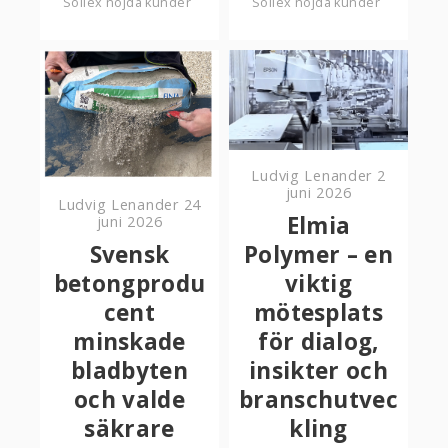
Sollex nöjda kunder
Sollex nöjda kunder
Ludvig Lenander
2
juni 2026
Ludvig Lenander
24
Elmia
juni 2026
Svensk
Polymer – en
betongprodu
viktig
cent
mötesplats
minskade
för dialog,
bladbyten
insikter och
och valde
branschutvec
säkrare
kling