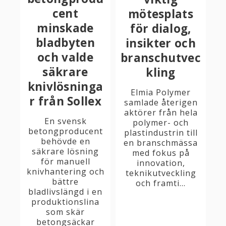
cent
mötesplats
minskade
för dialog,
bladbyten
insikter och
och valde
branschutvec
säkrare
kling
knivlösninga
Elmia Polymer
r från Sollex
samlade återigen
aktörer från hela
En svensk
polymer- och
betongproducent
plastindustrin till
behövde en
en branschmässa
säkrare lösning
med fokus på
för manuell
innovation,
knivhantering och
teknikutveckling
bättre
och framti...
bladlivslängd i en
produktionslina
som skär
betongsäckar