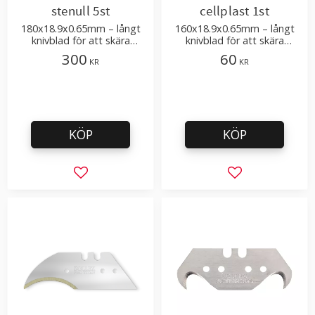
stenull 5st
cellplast 1st
180x18.9x0.65mm – långt
160x18.9x0.65mm – långt
knivblad för att skära
knivblad för att skära
stenull, mineralull och
cellplast, frigolit, isolering
300
60
KR
KR
isoleringsmaterial
KÖP
KÖP
Lägg till i favoriter
Lägg till i favor