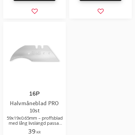
Lägg till i favoriter
Lägg till i favor
16P
Halvmåneblad PRO
10st
59x19x0.65mm – proffsblad
med lång livslängd passar
till detaljarbete,
39
KR
golvläggning