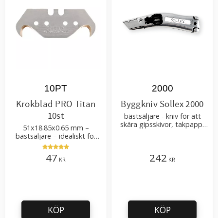
10PT
2000
Krokblad PRO Titan
Byggkniv Sollex 2000
10st
bästsäljare - kniv för att
skära gipsskivor, takpapp,
51x18.85x0.65 mm –
golvmaterial
bästsäljare – idealiskt för
tak-, golvläggning
47
242
KR
KR
KÖP
KÖP