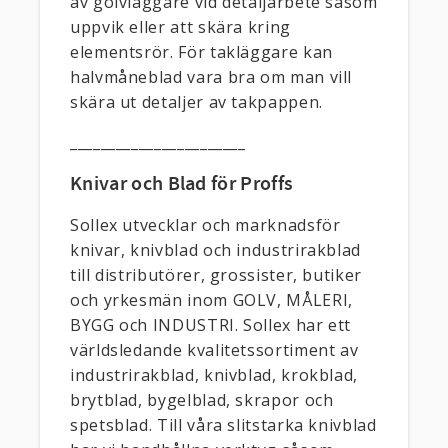
av golvläggare vid detaljarbete såsom
uppvik eller att skära kring
elementsrör. För takläggare kan
halvmåneblad vara bra om man vill
skära ut detaljer av takpappen.
_______________________
Knivar och Blad för Proffs
Sollex utvecklar och marknadsför
knivar, knivblad och industrirakblad
till distributörer, grossister, butiker
och yrkesmän inom GOLV, MÅLERI,
BYGG och INDUSTRI. Sollex har ett
världsledande kvalitetssortiment av
industrirakblad, knivblad, krokblad,
brytblad, bygelblad, skrapor och
spetsblad. Till våra slitstarka knivblad