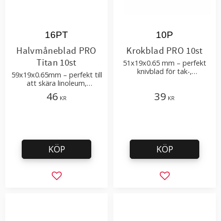
16PT
10P
Halvmåneblad PRO
Krokblad PRO 10st
Titan 10st
51x19x0.65 mm – perfekt
knivblad för tak-,
59x19x0.65mm – perfekt till
golvläggning
att skära linoleum,
heltäckningmattor och
46
39
KR
KR
cormant
KÖP
KÖP
Lägg till i favoriter
Lägg till i favor