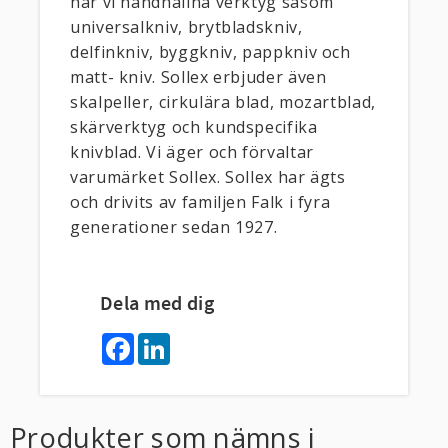
har vi handhållna verktyg såsom
universalkniv, brytbladskniv,
delfinkniv, byggkniv, pappkniv och
matt- kniv. Sollex erbjuder även
skalpeller, cirkulära blad, mozartblad,
skärverktyg och kundspecifika
knivblad. Vi äger och förvaltar
varumärket Sollex. Sollex har ägts
och drivits av familjen Falk i fyra
generationer sedan 1927.
Dela med dig
F
L
a
i
c
n
e
k
b
e
o
d
Produkter som nämns i
o
I