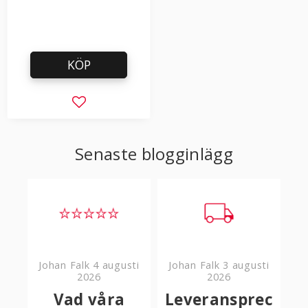
KÖP
Lägg till i favoriter
Senaste blogginlägg
Johan Falk
4 augusti
Johan Falk
3 augusti
2026
2026
Vad våra
Leveransprec