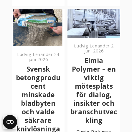
Ludvig Lenander
2
juni 2026
Ludvig Lenander
24
Elmia
juni 2026
Svensk
Polymer – en
betongprodu
viktig
cent
mötesplats
minskade
för dialog,
bladbyten
insikter och
och valde
branschutvec
säkrare
kling
knivlösninga