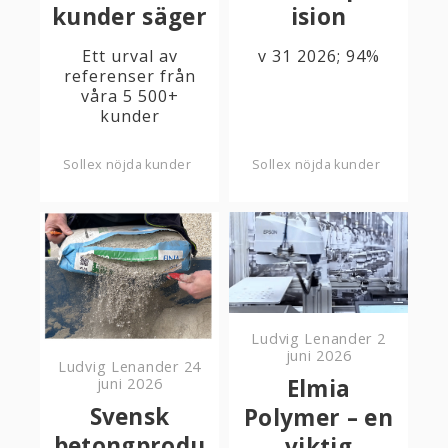
kunder säger
ision
Ett urval av
v 31 2026; 94%
referenser från
våra 5 500+
kunder
Sollex nöjda kunder
Sollex nöjda kunder
Ludvig Lenander
2
juni 2026
Ludvig Lenander
24
Elmia
juni 2026
Svensk
Polymer – en
betongprodu
viktig