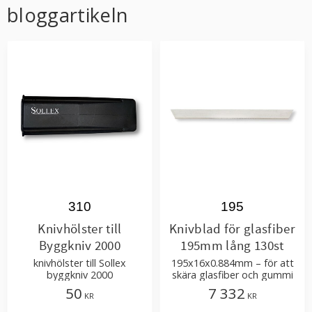
k
n
bloggartikeln
310
195
Knivhölster till
Knivblad för glasfiber
Byggkniv 2000
195mm lång 130st
knivhölster till Sollex
195x16x0.884mm – för att
byggkniv 2000
skära glasfiber och gummi
50
7 332
KR
KR