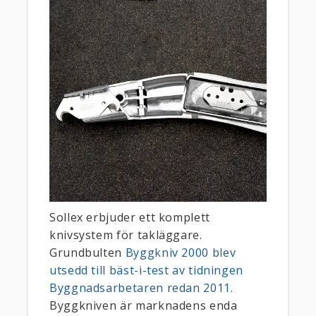
Sollex erbjuder ett komplett
knivsystem för takläggare.
Grundbulten
Byggkniv 2000 blev
utsedd till bäst-i-test av tidningen
Byggnadsarbetaren redan 2011
.
Byggkniven är marknadens enda