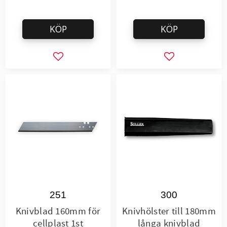
KÖP
KÖP
Lägg till i favoriter
Lägg till i favor
251
300
Knivblad 160mm för
Knivhölster till 180mm
cellplast 1st
långa knivblad