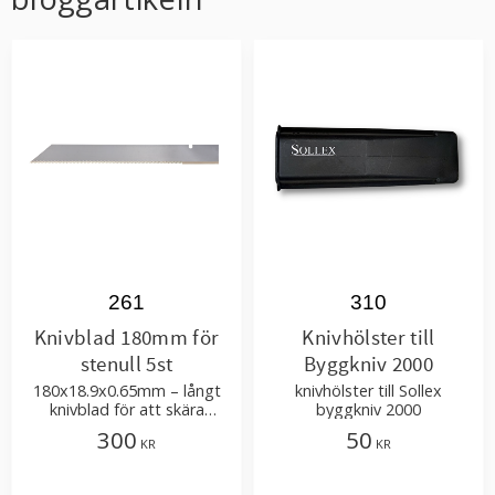
261
310
Knivblad 180mm för
Knivhölster till
stenull 5st
Byggkniv 2000
180x18.9x0.65mm – långt
knivhölster till Sollex
knivblad för att skära
byggkniv 2000
stenull, mineralull och
300
50
KR
KR
isoleringsmaterial