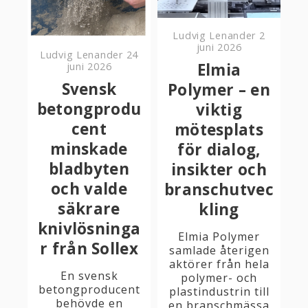
Ludvig Lenander
2
juni 2026
Ludvig Lenander
24
Elmia
juni 2026
Svensk
Polymer – en
betongprodu
viktig
cent
mötesplats
minskade
för dialog,
bladbyten
insikter och
och valde
branschutvec
säkrare
kling
knivlösninga
Elmia Polymer
r från Sollex
samlade återigen
aktörer från hela
En svensk
polymer- och
betongproducent
plastindustrin till
behövde en
en branschmässa