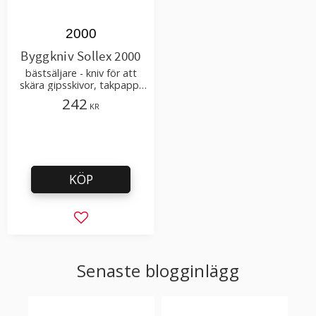
2000
Byggkniv Sollex 2000
bästsäljare - kniv för att
skära gipsskivor, takpapp,
golvmaterial
242
KR
KÖP
Lägg till i favoriter
Senaste blogginlägg