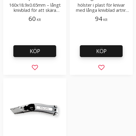
160x18.9x0.65mm – långt
hölster i plast för knivar
knivblad för att skära
med långa knivblad artnr.
cellplast, frigolit, isolering
251, 261
60
94
KR
KR
KÖP
KÖP
Lägg till i favoriter
Lägg till i favor