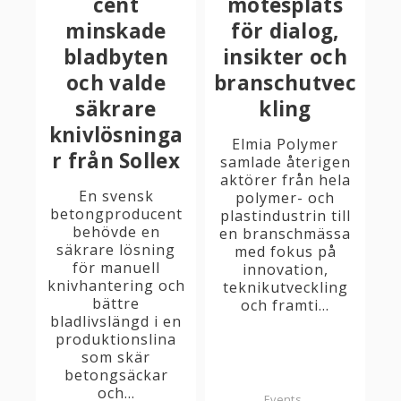
cent
mötesplats
minskade
för dialog,
bladbyten
insikter och
och valde
branschutvec
säkrare
kling
knivlösninga
Elmia Polymer
r från Sollex
samlade återigen
aktörer från hela
En svensk
polymer- och
betongproducent
plastindustrin till
behövde en
en branschmässa
säkrare lösning
med fokus på
för manuell
innovation,
knivhantering och
teknikutveckling
bättre
och framti...
bladlivslängd i en
produktionslina
som skär
betongsäckar
och...
Events