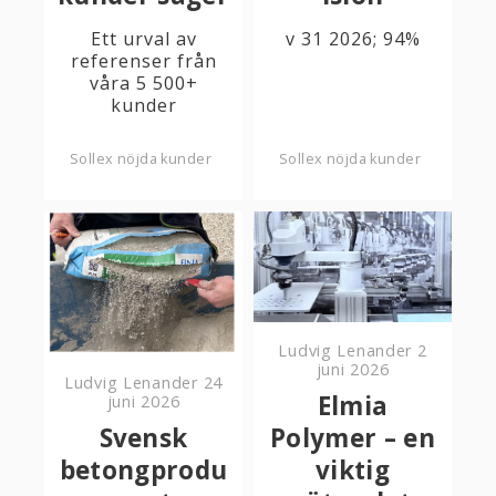
Ett urval av
v 31 2026; 94%
referenser från
våra 5 500+
kunder
Sollex nöjda kunder
Sollex nöjda kunder
Ludvig Lenander
2
juni 2026
Ludvig Lenander
24
Elmia
juni 2026
Svensk
Polymer – en
betongprodu
viktig