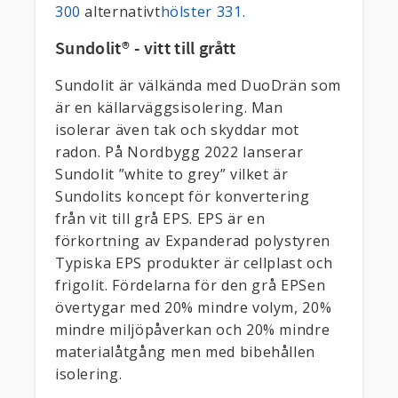
300
alternativt
hölster 331.
Sundolit® - vitt till grått
Sundolit är välkända med DuoDrän som
är en källarväggsisolering. Man
isolerar även tak och skyddar mot
radon. På Nordbygg 2022 lanserar
Sundolit ”white to grey” vilket är
Sundolits koncept för konvertering
från vit till grå EPS. EPS är en
förkortning av Expanderad polystyren
Typiska EPS produkter är cellplast och
frigolit. Fördelarna för den grå EPSen
övertygar med 20% mindre volym, 20%
mindre miljöpåverkan och 20% mindre
materialåtgång men med bibehållen
isolering.