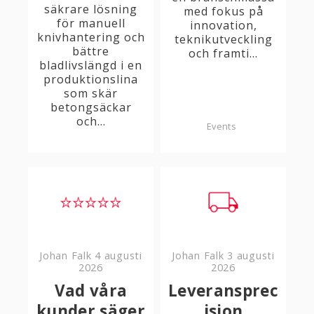
säkrare lösning
med fokus på
för manuell
innovation,
knivhantering och
teknikutveckling
bättre
och framti...
bladlivslängd i en
produktionslina
som skär
betongsäckar
och...
Events
Johan Falk
4 augusti
Johan Falk
3 augusti
2026
2026
Vad våra
Leveransprec
kunder säger
ision