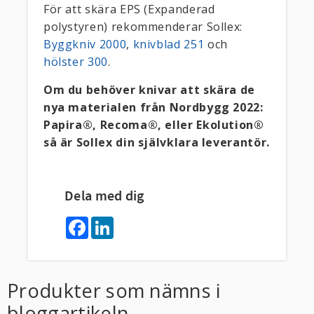
För att skära EPS (Expanderad
polystyren) rekommenderar Sollex:
Byggkniv 2000
,
knivblad 251
och
hölster 300
.
Om du behöver knivar att skära de
nya materialen från Nordbygg 2022:
Papira®, Recoma®, eller Ekolution®
så är Sollex din självklara leverantör.
Dela med dig
F
L
a
i
c
n
e
k
b
e
o
d
Produkter som nämns i
o
I
k
n
bloggartikeln