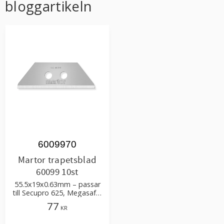
bloggartikeln
6009970
Martor trapetsblad
60099 10st
55.5x19x0.63mm – passar
till Secupro 625, Megasafe,
Maxisafe, Secunorm 525
77
KR