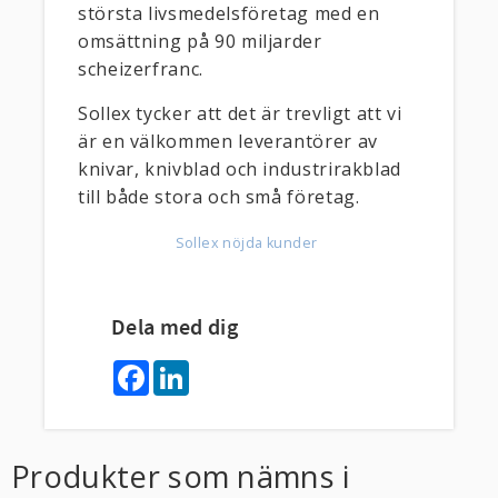
största livsmedelsföretag med en
omsättning på 90 miljarder
scheizerfranc.
Sollex tycker att det är trevligt att vi
är en välkommen leverantörer av
knivar, knivblad och industrirakblad
till både stora och små företag.
Sollex nöjda kunder
Dela med dig
F
L
a
i
c
n
e
k
b
e
o
d
Produkter som nämns i
o
I
k
n