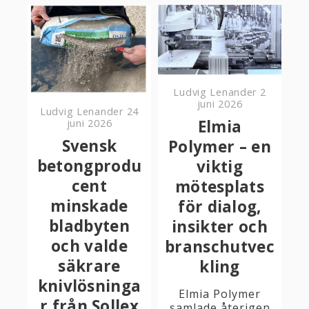
Ludvig Lenander
2
juni 2026
Ludvig Lenander
24
Elmia
juni 2026
Svensk
Polymer – en
betongprodu
viktig
cent
mötesplats
minskade
för dialog,
bladbyten
insikter och
och valde
branschutvec
säkrare
kling
knivlösninga
Elmia Polymer
r från Sollex
samlade återigen