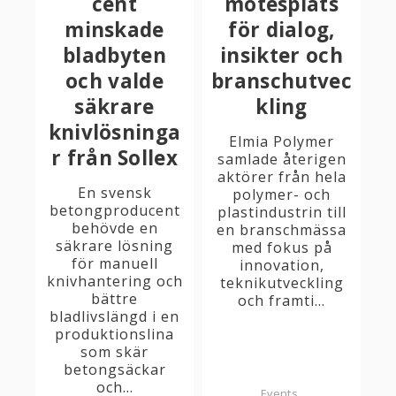
cent
mötesplats
minskade
för dialog,
bladbyten
insikter och
och valde
branschutvec
säkrare
kling
knivlösninga
Elmia Polymer
r från Sollex
samlade återigen
aktörer från hela
En svensk
polymer- och
betongproducent
plastindustrin till
behövde en
en branschmässa
säkrare lösning
med fokus på
för manuell
innovation,
knivhantering och
teknikutveckling
bättre
och framti...
bladlivslängd i en
produktionslina
som skär
betongsäckar
och...
Events