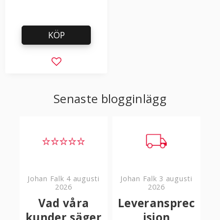
KÖP
Lägg till i favoriter
Senaste blogginlägg
Johan Falk
4 augusti
Johan Falk
3 augusti
2026
2026
Vad våra
Leveransprec
kunder säger
ision