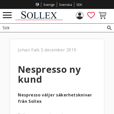
Sverige
Svenska
SEK
Meny
FAVORITE
KUNDVA
Johan Falk
5 december 2019
Nespresso ny
kund
Nespresso väljer säkerhetsknivar
från Sollex