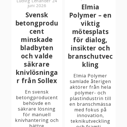
Ludvig Lenander
24
Elmia
juni 2026
Svensk
Polymer – en
betongprodu
viktig
cent
mötesplats
minskade
för dialog,
bladbyten
insikter och
och valde
branschutvec
säkrare
kling
knivlösninga
Elmia Polymer
r från Sollex
samlade återigen
aktörer från hela
En svensk
polymer- och
betongproducent
plastindustrin till
behövde en
en branschmässa
säkrare lösning
med fokus på
för manuell
innovation,
knivhantering och
teknikutveckling
bättre
och framti...