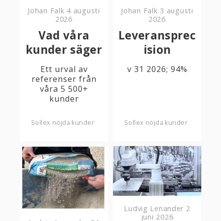
Johan Falk
4 augusti
Johan Falk
3 augusti
2026
2026
Vad våra
Leveransprec
kunder säger
ision
Ett urval av
v 31 2026; 94%
referenser från
våra 5 500+
kunder
Sollex nöjda kunder
Sollex nöjda kunder
Ludvig Lenander
2
juni 2026