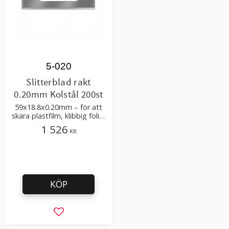
5-020
Slitterblad rakt
0.20mm Kolstål 200st
59x18.8x0.20mm – för att
skära plastfilm, klibbig folie,
sträckfilm
1 526
KR
KÖP
Lägg till i favoriter