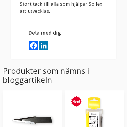
Stort tack till alla som hjälper Sollex
att utvecklas.
Dela med dig
F
L
a
i
c
n
e
k
b
e
o
d
Produkter som nämns i
o
I
k
n
bloggartikeln