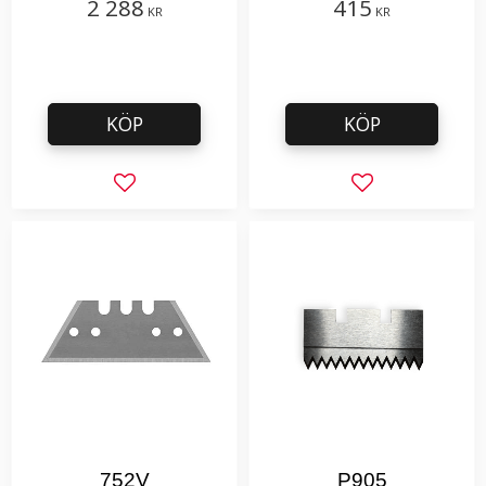
2 288
415
KR
KR
KÖP
KÖP
Lägg till i favoriter
Lägg till i favor
752V
P905