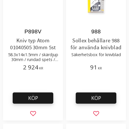
P898V
988
Kniv typ Atom
Sollex behållare 988
01040505 30mm 5st
för använda knivblad
58.3x14x1.5mm / skärdjup
Säkerhetsbox för knivblad
30mm / rundad spets /
hårdmetall AAA
2 924
91
KR
KR
KÖP
KÖP
Lägg till i favoriter
Lägg till i favor