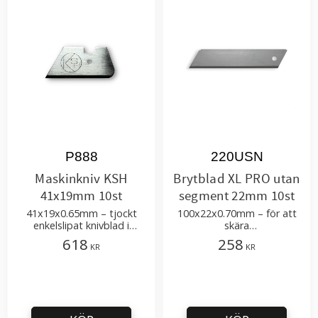
P888
220USN
Maskinkniv KSH
Brytblad XL PRO utan
41x19mm 10st
segment 22mm 10st
41x19x0.65mm – tjockt
100x22x0.70mm – för att
enkelslipat knivblad i
skära
kvalitetsstål
golvmaterial, polyuretan,
618
258
KR
KR
elastomerer,
kompositmaterial