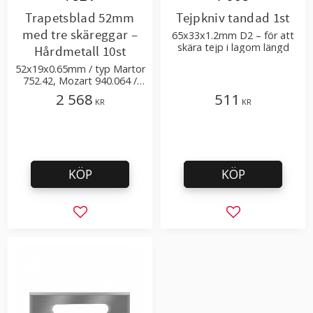
Trapetsblad 52mm
Tejpkniv tandad 1st
med tre skäreggar –
65x33x1.2mm D2 – för att
skära tejp i lagom längd
Hårdmetall 10st
52x19x0.65mm / typ Martor
752.42, Mozart 940.064 /
hårdmetall
2 568
511
KR
KR
KÖP
KÖP
Lägg till i favoriter
Lägg till i favor