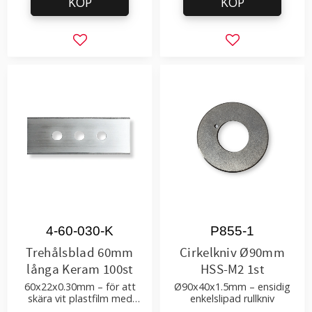
KÖP
KÖP
Lägg till i favoriter
Lägg till i favor
4-60-030-K
P855-1
Trehålsblad 60mm
Cirkelkniv Ø90mm
långa Keram 100st
HSS-M2 1st
60x22x0.30mm – för att
Ø90x40x1.5mm – ensidig
skära vit plastfilm med
enkelslipad rullkniv
tillsatser