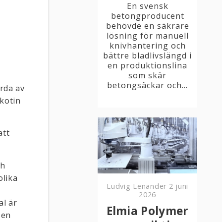
En svensk
betongproducent
behövde en säkrare
lösning för manuell
knivhantering och
bättre bladlivslängd i
en produktionslina
som skär
betongsäckar och...
orda av
ikotin
att
ch
olika
Ludvig Lenander
2 juni
2026
al är
Elmia Polymer
sen