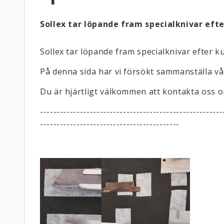
Sollex tar löpande fram specialknivar efte
Sollex tar löpande fram specialknivar efter ku
På denna sida har vi försökt sammanställa v
Du är hjärtligt välkommen att kontakta oss om
-------------------------------------------------------
------------------------------------------