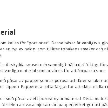
erial
om kallas för "portioner". Dessa påsar är vanligtvis gj
er en typ av nylon, som tillåter tobakens smaker och n
.
r att skydda snuset och samtidigt hålla det fuktigt för 
a vanliga material som används för att förpacka snus:
små påsar av papper som är porösa och låter smaker o
r läppen. Papperet är ofta färgat för att skilja mellan 
 i små påsar av ett poröst nylonmaterial. Detta materi
 fördelen att vara mjukare än papper, vilket gör att på