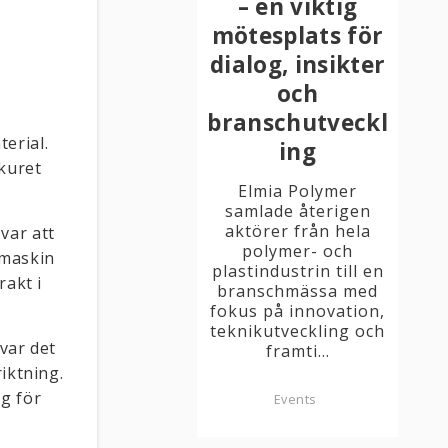
– en viktig
mötesplats för
dialog, insikter
och
branschutveckl
erial.
ing
skuret
Elmia Polymer
samlade återigen
aktörer från hela
var att
polymer- och
 maskin
plastindustrin till en
rakt i
branschmässa med
fokus på innovation,
teknikutveckling och
 var det
framti...
iktning.
g för
Events