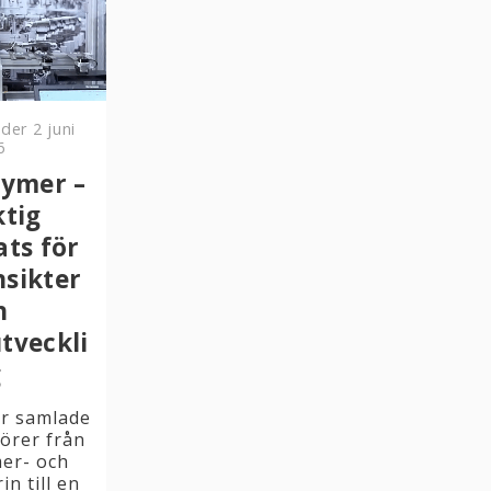
nder
2 juni
6
lymer –
ktig
ts för
nsikter
h
tveckli
g
er samlade
örer från
mer- och
in till en