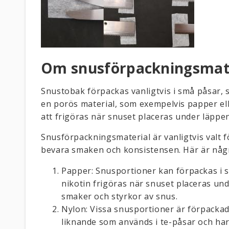
Om snusförpackningsmat
Snustobak förpackas vanligtvis i små påsar, s
en porös material, som exempelvis papper ell
att frigöras när snuset placeras under läppen
Snusförpackningsmaterial är vanligtvis valt fö
bevara smaken och konsistensen. Här är någr
Papper: Snusportioner kan förpackas i 
nikotin frigöras när snuset placeras unde
smaker och styrkor av snus.
Nylon: Vissa snusportioner är förpackade
liknande som används i te-påsar och har