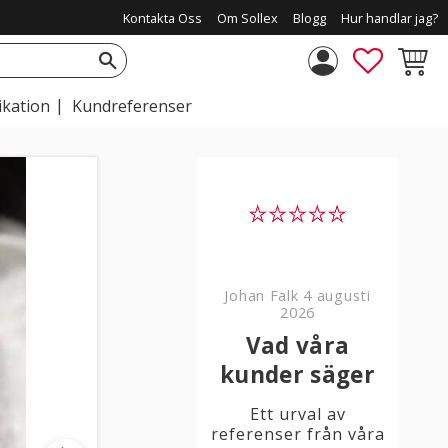
Kontakta Oss
Om Sollex
Blogg
Hur handlar jag?
FAVORIT
KUNDV
ikation
Kundreferenser
Johan Falk
4 augusti
2026
Vad våra
kunder säger
Ett urval av
referenser från våra