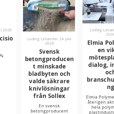
Ludvig Lena
ti 2026
202
cisio
Ludvig Lenander
24 juni
Elmia Po
2026
en vi
Svensk
4%
mötespla
betongproducen
dialog, i
t minskade
oc
bladbyten och
branschu
valde säkrare
n
knivlösningar
från Sollex
Elmia Polym
återigen akt
En svensk
hela poly
betongproducent
plastindustr