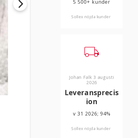
5 500+ kunder
Sollex nöjda kunder
Johan Falk
3 augusti
2026
Specialkni
Leveransprecis
ion
v 31 2026; 94%
Sollex nöjda kunder
l