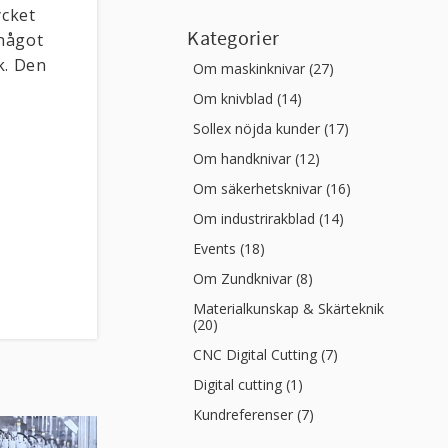
ycket
Kategorier
 något
k. Den
Om maskinknivar (27)
Om knivblad (14)
Sollex nöjda kunder (17)
Om handknivar (12)
Om säkerhetsknivar (16)
Om industrirakblad (14)
Events (18)
Om Zundknivar (8)
Materialkunskap & Skärteknik
(20)
CNC Digital Cutting (7)
Digital cutting (1)
Kundreferenser (7)