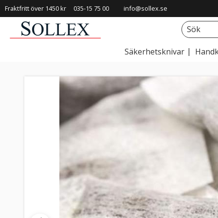
Fraktfritt över 1450 kr
035-15 75 00
info@sollex.se
Säkerhetsknivar
Handk