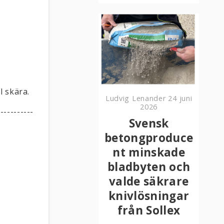
l skära.
Ludvig Lenander
24 juni
2026
-----------
Svensk
betongproduce
nt minskade
bladbyten och
valde säkrare
knivlösningar
från Sollex