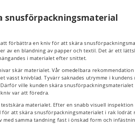
ra snusförpackningsmaterial
att förbättra en kniv för att skära snusförpackningsmat
er av en blandning av papper och textil. Det är ett lätt
hängandes i materialet efter snittet.
 knivar skär materialet. Vår omedelbara rekommendation 
ket vasst knivblad. Tyvärr saknades utrymme i kundens
k. Därför ville kunden skära snusförpackningsmaterialet 
 kniv var att föredra.
t testskära materialet. Efter en snabb visuell inspektion
 för att skära snusförpackningsmaterialet i rak lodrät r
iv med samma tandning fast i önskad form och infästnin