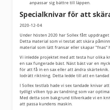
anpassar sig bättre till läppen.
Specialknivar för att skä
2020-12-04
Under hösten 2020 har Sollex fått uppdraget 
Detta material som vi testat att skära påminn
material som lätt fransar eller skapar "fnas" 
Vi inledde projektet med att testa hur olika
en sax fungerade bäst. Näst bäst var en myc
för att få in en sax eller att ändra skärtekni
lodrätt riktning. Detta ledde till att en tandad
I Sollex testlab hade vi sex tandade knivar at
tydligt vilken typ av tandning som var optimal
Med detta som bakgrund tillverkade vi en kn
att passa kundens maskin.