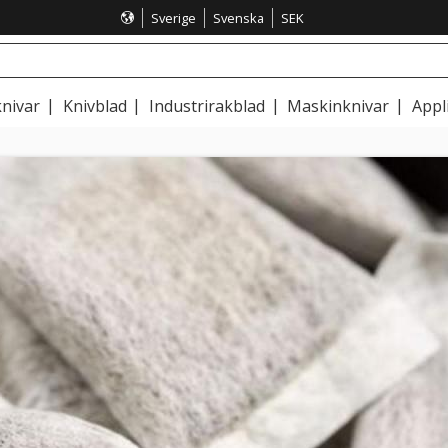
Sverige
Svenska
SEK
nivar
Knivblad
Industrirakblad
Maskinknivar
Appl