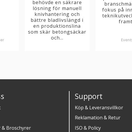
behövde en säkrare
branschmä
lösning för manuell
fokus på in
knivhantering och
teknikutvec
bättre bladlivslängd i
framti
en produktionslina
som skär betongsäckar
och...
der
Event
s
Support
x
Köp & Leveransvillkor
Reklamation & Retur
r & Broschyrer
ISO & Policy