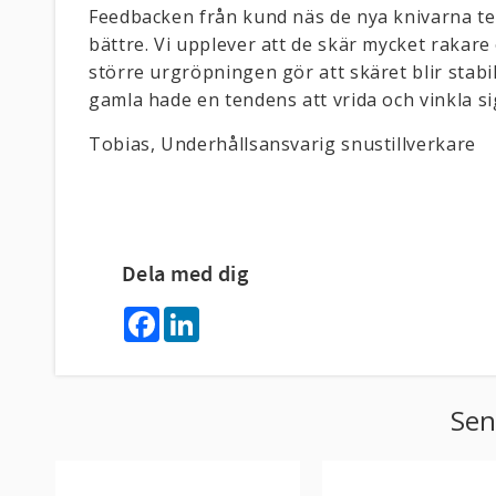
Feedbacken från kund näs de nya knivarna te
bättre. Vi upplever att de skär mycket rakar
större urgröpningen gör att skäret blir stabi
gamla hade en tendens att vrida och vinkla si
Tobias, Underhållsansvarig snustillverkare
Dela med dig
F
L
a
i
c
n
e
k
b
e
o
d
Sen
o
I
k
n