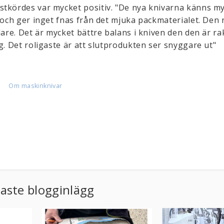
stkördes var mycket positiv. "De nya knivarna känns m
e och ger inget fnas från det mjuka packmaterialet. Den
lare. Det är mycket bättre balans i kniven den den är ra
g. Det roligaste är att slutprodukten ser snyggare ut"
Om maskinknivar
aste blogginlägg