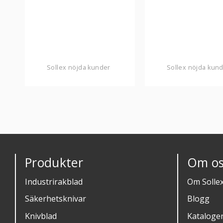
Sollex nöjda kunder
Sollex nöjda kun
Produkter
Om os
Industrirakblad
Om Solle
Säkerhetsknivar
Blogg
Knivblad
Kataloge