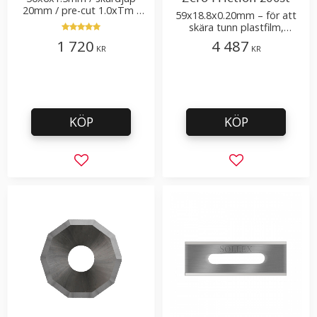
20mm / pre-cut 1.0xTm /
59x18.8x0.20mm – för att
skärvinkel 45°
skära tunn plastfilm,
sträckfilm
1 720
4 487
KR
KR
KÖP
KÖP
Lägg till i favoriter
Lägg till i favor