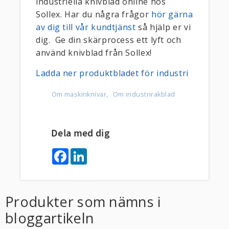
industriella knivblad online hos
Sollex. Har du några frågor
hör gärna
av dig till vår kundtjänst
så hjälp er vi
dig. Ge din skärprocess ett lyft och
använd knivblad från Sollex!
Ladda ner produktbladet för industri
Om maskinknivar
Om industrirakblad
Dela med dig
F
L
a
i
c
n
e
k
b
e
o
d
Produkter som nämns i
o
I
k
n
bloggartikeln