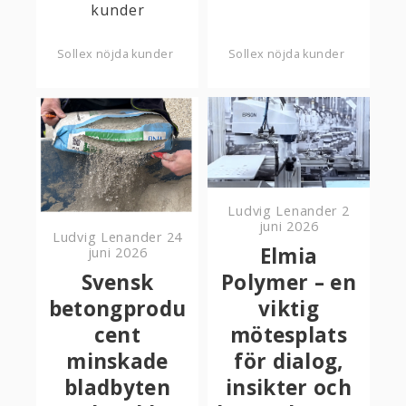
kunder
Sollex nöjda kunder
Sollex nöjda kunder
Ludvig Lenander
2
juni 2026
Ludvig Lenander
24
Elmia
juni 2026
Svensk
Polymer – en
betongprodu
viktig
cent
mötesplats
minskade
för dialog,
bladbyten
insikter och