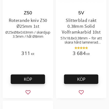
Z50
5V
Roterande kniv Z50
Slitterblad rakt
Ø25mm 1st
0.38mm Solid
Volframkarbid 10st
Ø25xØ8x0.63mm / skärdjup
3.5mm / hål Ø8mm
57x18.8x0.38mm – för att
skära hård laminerad
plastfilm och förpackningar
311
3 684
KR
KR
KÖP
KÖP
Lägg till i favoriter
Lägg till i favor