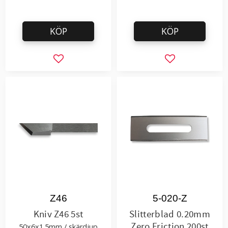
KÖP
KÖP
Lägg till i favoriter
Lägg till i favor
Z46
5-020-Z
Kniv Z46 5st
Slitterblad 0.20mm
Zero Friction 200st
50x6x1.5mm / skärdjup