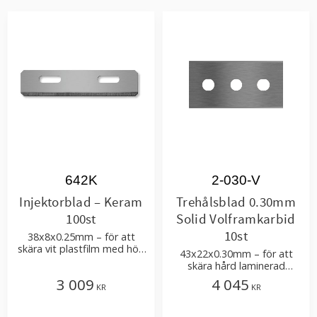
642K
2-030-V
Injektorblad – Keram
Trehålsblad 0.30mm
100st
Solid Volframkarbid
10st
38x8x0.25mm – för att
skära vit plastfilm med hög
43x22x0.30mm – för att
krithalt
skära hård laminerad
plastfilm och förpackningar
3 009
4 045
KR
KR