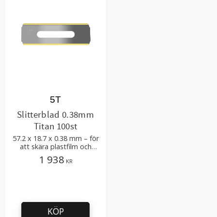
5T
Slitterblad 0.38mm
Titan 100st
57.2 x 18.7 x 0.38 mm – för
att skära plastfilm och
plastfolie med få tillsatser
1 938
KR
KÖP