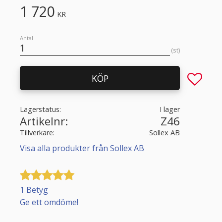
1 720
KR
Antal
st
Lägg till 
KÖP
Lagerstatus
I lager
Artikelnr
Z46
Tillverkare
Sollex AB
Visa alla produkter från Sollex AB
1 Betyg
Ge ett omdöme!