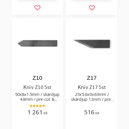
Lägg till i favoriter
Lägg till i favorit
Z10
Z17
Kniv Z10 5st
Kniv Z17 5st
50x8x1.5mm / skärdjup
25x5.6x0x63mm /
4.8mm / pre-cut &
skärdjup 12mm / pre-
post-cut 0.84xTm /
cut 0.47xTm /
skärvinkel 50°
skärvinkel 65°
1 261
516
KR
KR