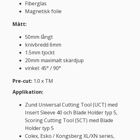
Fiberglas
Magnetisk folie
Mått:
50mm långt
knivbredd 6mm
1.5mm tjockt
20mm maximalt skärdjup
vinkel: 45° / 90°
Pre-cut:
1.0 x TM
Applikation:
Zund Universal Cutting Tool (UCT) med
Insert Sleeve 40 och Blade Holder typ 5,
Scoring Cutting Tool (SCT) med Blade
Holder typ 5
Colex, Esko / Kongsberg XL/XN series,