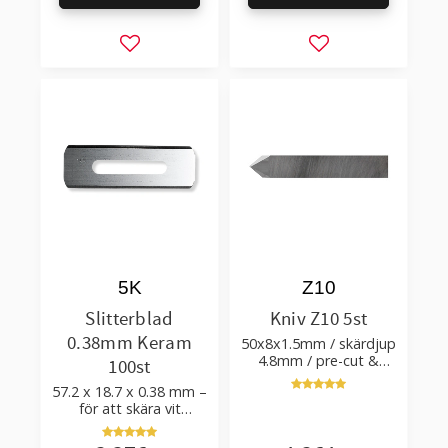
Lägg till i favoriter
Lägg till i favorit
5K
Z10
Slitterblad
Kniv Z10 5st
0.38mm Keram
50x8x1.5mm / skärdjup
4.8mm / pre-cut &
100st
post-cut 0.84xTm /
57.2 x 18.7 x 0.38 mm –
skärvinkel 50°
för att skära vit
plastfilm med tillsatser