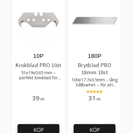
10P
180P
Krokblad PRO 10st
Brytblad PRO
18mm 10st
51x19x0.65 mm –
perfekt knivblad för
100x17.7x0.5mm – lång
tak-, golvläggning
hållbarhet – för att
skära kartong, tapet
och golvmaterial
39
31
KR
KR
KÖP
KÖP