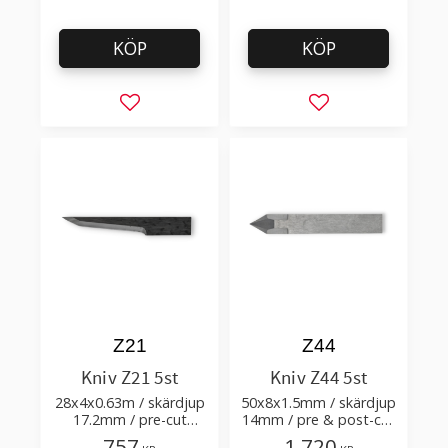
KÖP
KÖP
Lägg till i favoriter
Lägg till i favorit
Z21
Z44
Kniv Z21 5st
Kniv Z44 5st
28x4x0.63m / skärdjup
50x8x1.5mm / skärdjup
17.2mm / pre-cut
14mm / pre & post-cut
1.6+0.11xTm /
0.58xTm / skärvinkel
757
1 720