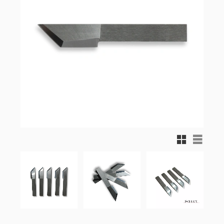
Rutnätsvy
Listvy