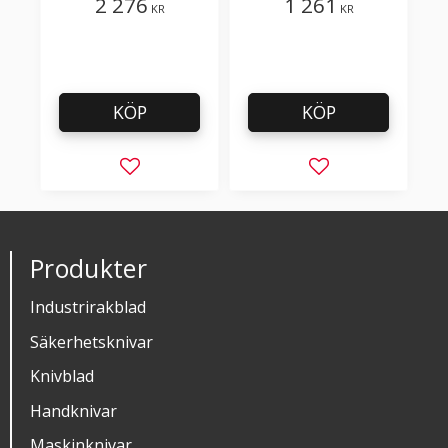
2 276
1 261
KR
KR
KÖP
KÖP
Lägg till i favoriter
Lägg till i favorit
Produkter
Industrirakblad
Säkerhetsknivar
Knivblad
Handknivar
Maskinknivar