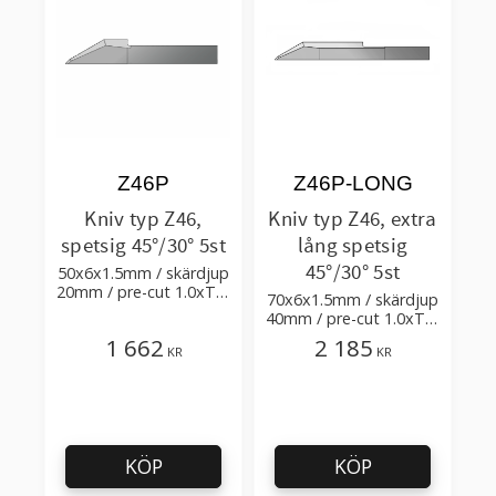
Z46P
Z46P-LONG
Kniv typ Z46,
Kniv typ Z46, extra
spetsig 45°/30° 5st
lång spetsig
45°/30° 5st
50x6x1.5mm / skärdjup
20mm / pre-cut 1.0xTm
70x6x1.5mm / skärdjup
/ skärvinkel 45° 30°
40mm / pre-cut 1.0xTm
/ skärvinkel 45° 30°
1 662
2 185
KR
KR
KÖP
KÖP