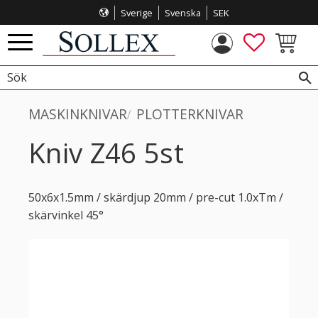
Sverige
Svenska
SEK
Meny
FAVORITE
KUNDVA
MASKINKNIVAR
PLOTTERKNIVAR
Kniv Z46 5st
50x6x1.5mm / skärdjup 20mm / pre-cut 1.0xTm /
skärvinkel 45°