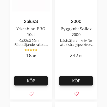
2plusS
2000
Yrkesblad PRO
Byggkniv Sollex
10st
2000
40x22x0.20mm –
bästsäljare - kniv för
Bästsäljande rakblad
att skära gipsskivor,
för att skära tapet, tyg,
takpapp, golvmaterial
filt, hobby bruk
18
242
KR
KR
KÖP
KÖP
Lägg till i favoriter
Lägg till i favorit