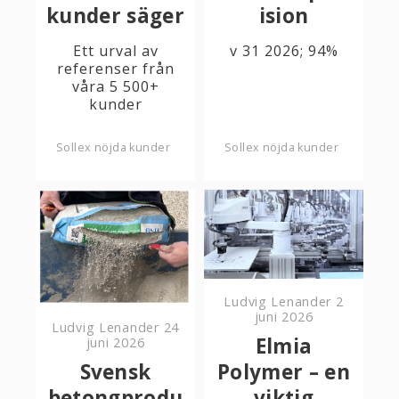
kunder säger
ision
Ett urval av
v 31 2026; 94%
referenser från
våra 5 500+
kunder
Sollex nöjda kunder
Sollex nöjda kunder
Ludvig Lenander
2
juni 2026
Ludvig Lenander
24
Elmia
juni 2026
Svensk
Polymer – en
betongprodu
viktig