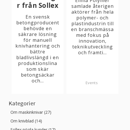
Elmia Polymer
r från Sollex
samlade återigen
aktörer från hela
En svensk
polymer- och
betongproducent
plastindustrin till
behövde en
en branschmässa
säkrare lösning
med fokus på
för manuell
innovation,
knivhantering och
teknikutveckling
bättre
och framti...
bladlivslängd i en
produktionslina
som skär
betongsäckar
och...
Events
Kategorier
Om maskinknivar (27)
Om knivblad (14)
Sollex nöjda kunder (17)