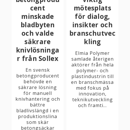
cent
mötesplats
minskade
för dialog,
bladbyten
insikter och
och valde
branschutvec
säkrare
kling
knivlösninga
Elmia Polymer
r från Sollex
samlade återigen
aktörer från hela
En svensk
polymer- och
betongproducent
plastindustrin till
behövde en
en branschmässa
säkrare lösning
med fokus på
för manuell
innovation,
knivhantering och
teknikutveckling
bättre
och framti...
bladlivslängd i en
produktionslina
som skär
betongsäckar