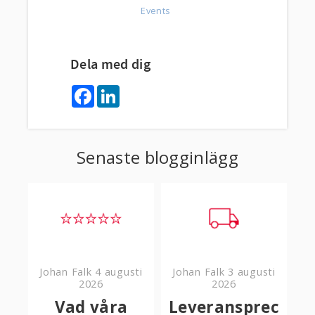
Events
Dela med dig
F
L
a
i
c
n
e
k
b
e
o
d
Senaste blogginlägg
o
I
k
n
Johan Falk
4 augusti
Johan Falk
3 augusti
2026
2026
Vad våra
Leveransprec