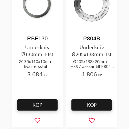
RBF130
P804B
Underkniv
Underkniv
Ø130mm 10st
Ø205x138mm 1st
Ø130x110x10mm –
Ø205x138x20mm –
kvalitetsstål –
HSS / passar till P804A
skärvinkel: 4°
överkniv
3 684
1 806
KR
KR
KÖP
KÖP
Lägg till i favoriter
Lägg till i favorit