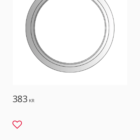
383
KR
Lägg till i favoriter