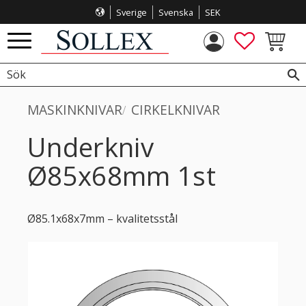
Sverige
Svenska
SEK
Meny
FAVORITE
KUNDVA
MASKINKNIVAR
CIRKELKNIVAR
Underkniv
Ø85x68mm 1st
Ø85.1x68x7mm – kvalitetsstål