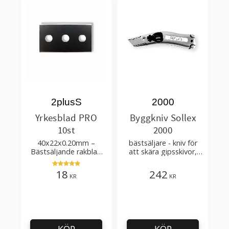
2plusS
2000
Yrkesblad PRO
Byggkniv Sollex
10st
2000
40x22x0.20mm –
bästsäljare - kniv för
Bästsäljande rakblad
att skära gipsskivor,
för att skära tapet, tyg,
takpapp, golvmaterial
filt, hobby bruk
18
242
KR
KR