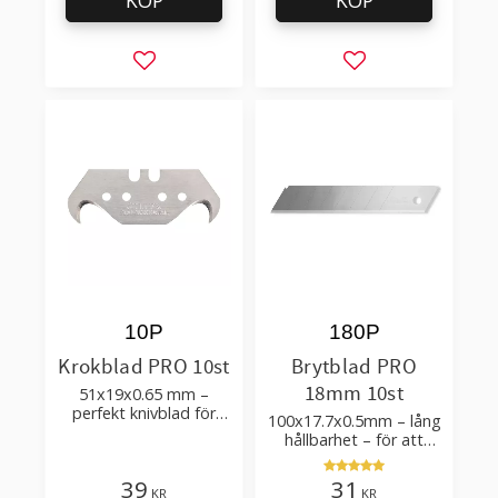
KÖP
KÖP
Lägg till i favoriter
Lägg till i favorit
10P
180P
Krokblad PRO 10st
Brytblad PRO
18mm 10st
51x19x0.65 mm –
perfekt knivblad för
100x17.7x0.5mm – lång
tak-, golvläggning
hållbarhet – för att
skära kartong, tapet
och golvmaterial
39
31
KR
KR