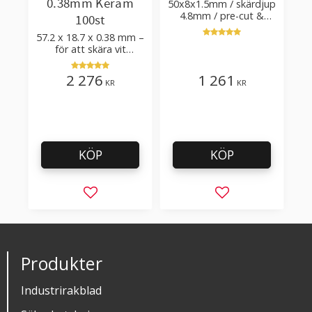
0.38mm Keram
50x8x1.5mm / skärdjup
4.8mm / pre-cut &
100st
post-cut 0.84xTm /
57.2 x 18.7 x 0.38 mm –
skärvinkel 50°
för att skära vit
plastfilm med tillsatser
2 276
1 261
KR
KR
KÖP
KÖP
Lägg till i favoriter
Lägg till i favorit
Produkter
Industrirakblad