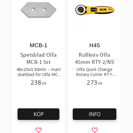
MCB-1
H45
Spetsblad Olfa
Rullkniv Olfa
MCB-1 5st
45mm RTY-2/NS
48x20x0.30mm – matt
Olfa Quick Change
skärblad för Olfa MC-
Rotary Cutter RTY-
45, MC-45/2B, MC-
2/NS (45mm) – att
238
273
KR
KR
45/DX
skära tyger, papper,
vinyl, plast
KÖP
INFO