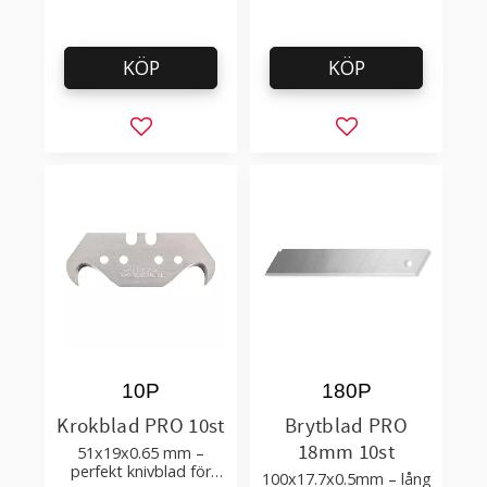
KÖP
KÖP
Lägg till i favoriter
Lägg till i favorit
10P
180P
Krokblad PRO 10st
Brytblad PRO
18mm 10st
51x19x0.65 mm –
perfekt knivblad för
100x17.7x0.5mm – lång