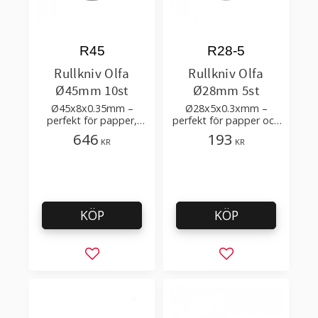
R45
R28-5
Rullkniv Olfa
Rullkniv Olfa
Ø45mm 10st
Ø28mm 5st
Ø45x8x0.35mm –
Ø28x5x0.3xmm –
perfekt för papper,
perfekt för papper och
tyg,vinyl, filt, läder mm
textil
646
193
KR
KR
KÖP
KÖP
Lägg till i favoriter
Lägg till i favorit