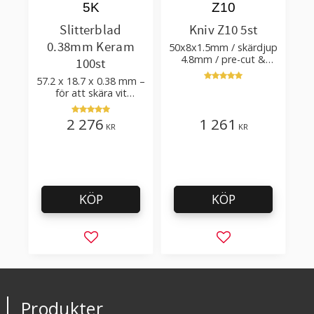
5K
Z10
Slitterblad
Kniv Z10 5st
0.38mm Keram
50x8x1.5mm / skärdjup
4.8mm / pre-cut &
100st
post-cut 0.84xTm /
57.2 x 18.7 x 0.38 mm –
skärvinkel 50°
för att skära vit
plastfilm med tillsatser
2 276
1 261
KR
KR
KÖP
KÖP
Lägg till i favoriter
Lägg till i favorit
Produkter