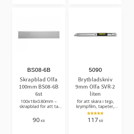
Lägg till i favoriter
Lägg till i favorit
BS08-6B
5090
Skrapblad Olfa
Brytbladskniv
100mm BS08-6B
9mm Olfa SVR-2
6st
liten
100x18x0.80mm –
för att skära i tejp,
skrapblad för att ta
krympfilm, tapeter,
bort färgstänk – passar
film, kartong, skum –
till: Olfa XSR-200, 300,
med knivblad 58°
90
117
KR
KR
600