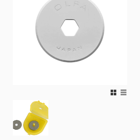
Rutnätsvy
Listvy