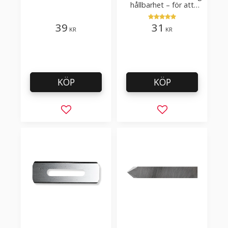
tak-, golvläggning
hållbarhet – för att
skära kartong, tapet
och golvmaterial
39
31
KR
KR
KÖP
KÖP
Lägg till i favoriter
Lägg till i favorit