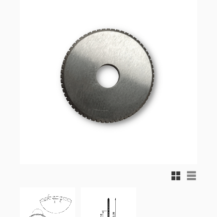
Rutnätsvy
Listvy