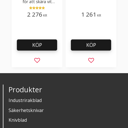
för att skära vit
plastfilm med tillsatser
2 276
1 261
KR
KR
KÖP
KÖP
Lägg till i favoriter
Lägg till i favorit
Produkter
Industrirakblad
Säkerhetsknivar
Knivblad