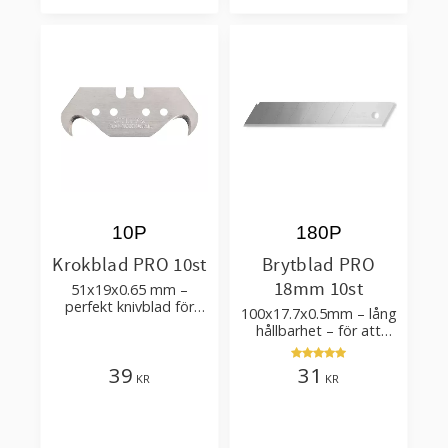
10P
180P
Krokblad PRO 10st
Brytblad PRO
18mm 10st
51x19x0.65 mm –
perfekt knivblad för
100x17.7x0.5mm – lång
tak-, golvläggning
hållbarhet – för att
skära kartong, tapet
och golvmaterial
39
31
KR
KR