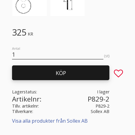
325
KR
Antal
st
Lägg till 
KÖP
Lagerstatus
I lager
Artikelnr
P829-2
Tillv. artikelnr
P829-2
Tillverkare
Sollex AB
Visa alla produkter från Sollex AB