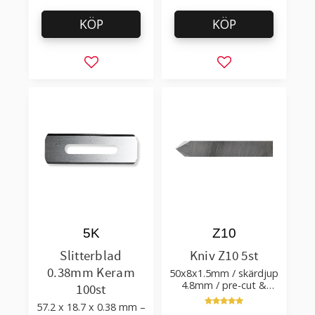
KÖP
KÖP
Lägg till i favoriter
Lägg till i favorit
5K
Z10
Slitterblad
Kniv Z10 5st
0.38mm Keram
50x8x1.5mm / skärdjup
4.8mm / pre-cut &
100st
post-cut 0.84xTm /
57.2 x 18.7 x 0.38 mm –
skärvinkel 50°