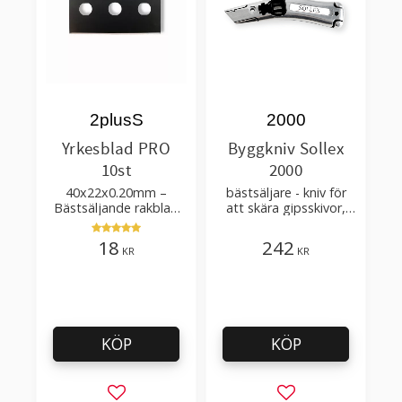
2plusS
2000
Yrkesblad PRO
Byggkniv Sollex
10st
2000
40x22x0.20mm –
bästsäljare - kniv för
Bästsäljande rakblad
att skära gipsskivor,
för att skära tapet, tyg,
takpapp, golvmaterial
filt, hobby bruk
18
242
KR
KR
KÖP
KÖP
Lägg till i favoriter
Lägg till i favorit