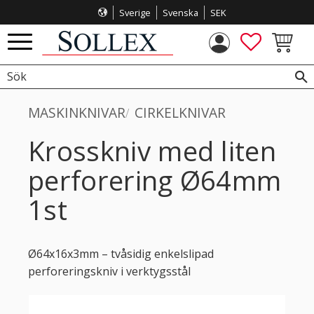
Sverige
Svenska
SEK
Meny
FAVORITE
KUNDVA
MASKINKNIVAR
CIRKELKNIVAR
Krosskniv med liten
perforering Ø64mm
1st
Ø64x16x3mm – tvåsidig enkelslipad
perforeringskniv i verktygsstål