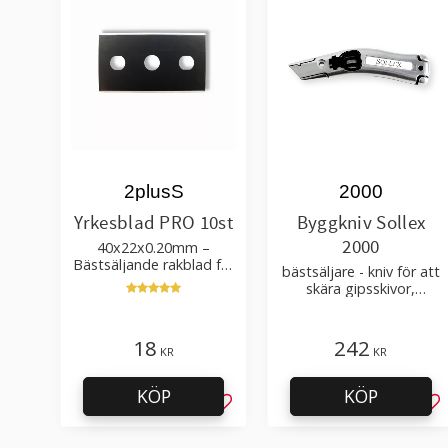
2plusS
2000
Yrkesblad PRO 10st
Byggkniv Sollex
2000
40x22x0.20mm –
Bästsäljande rakblad för
bästsäljare - kniv för att
att skära tapet, tyg, filt,
skära gipsskivor,
hobby bruk
takpapp, golvmaterial
18
242
KR
KR
KÖP
KÖP
Lägg till i favoriter
Läg