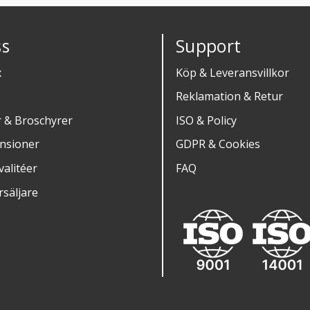
s
Support
x
Köp & Leveransvillkor
Reklamation & Retur
r & Broschyrer
ISO & Policy
nsioner
GDPR & Cookies
alitéer
FAQ
rsäljare