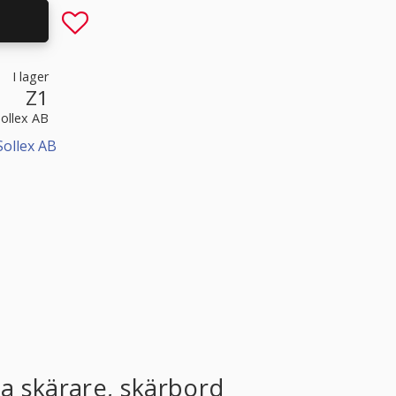
Lägg till i favoriter
I lager
Z1
Sollex AB
Sollex AB
la skärare, skärbord