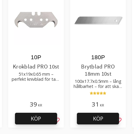
10P
180P
Krokblad PRO 10st
Brytblad PRO
18mm 10st
51x19x0.65 mm –
perfekt knivblad för tak-,
100x17.7x0.5mm – lång
golvläggning
hållbarhet – för att skära
kartong, tapet och
golvmaterial
39
31
KR
KR
KÖP
KÖP
g till i favoriter
Lägg till i favoriter
Lägg til