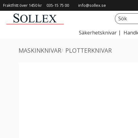
Fraktfritt över 1450 kr
035-15 75 00
info@sollex.se
Säkerhetsknivar
Handk
MASKINKNIVAR
PLOTTERKNIVAR