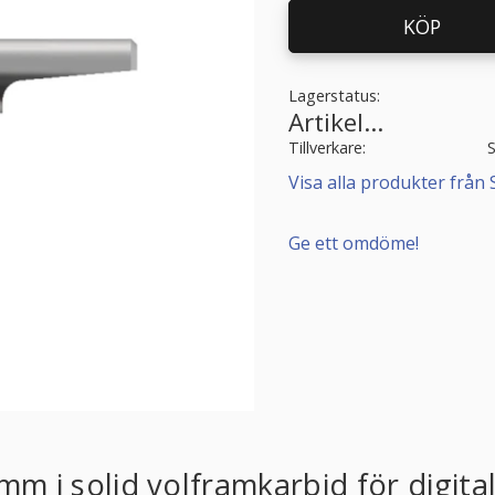
KÖP
Lagerstatus
Artikelnr
Tillverkare
Visa alla produkter från 
Ge ett omdöme!
 i solid volframkarbid för digita