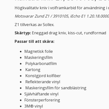
Högkvalitativ kniv i volframkarbid för användning 
Motsvarar Zund Z1 / 3910105, iEcho E1 1.20.18.0000
Z1 tillverkas av Sollex.
Skärtyp:
Eneggad
drag kniv, kiss-cut, rundformad
Passar till att skära:
Magnetisk folie
Maskeringsfilm
Polykarbonatfilm
Kartong
Konstgjord kolfiber
Reflekterande vinyl
Maskeringsfilm för sandblästring
Självhäftande vinyl
Fönsterperforering
3M® vinyl