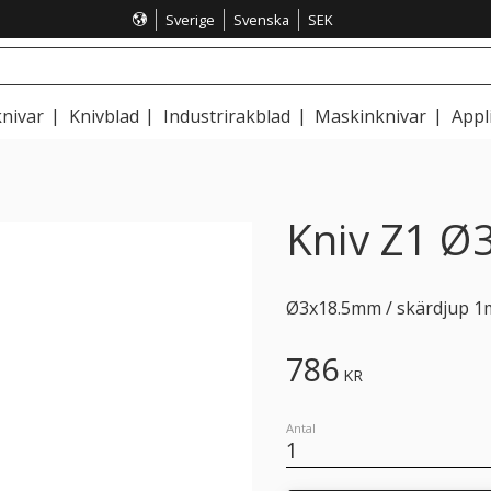
Sverige
Svenska
SEK
nivar
Knivblad
Industrirakblad
Maskinknivar
Appl
Kniv Z1 Ø
Ø3x18.5mm / skärdjup 1m
786
KR
Antal