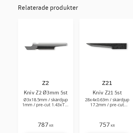
Relaterade produkter
Z2
Z21
Kniv Z2 Ø3mm 5st
Kniv Z21 5st
Ø3x18.5mm / skärdjup
28x4x0.63m / skärdjup
1mm / pre-cut 1.43xTm
17.2mm / pre-cut
/ skärvinkel 35°
1.6+0.11xTm / skärvinkel
63° 84°
787
757
KR
KR