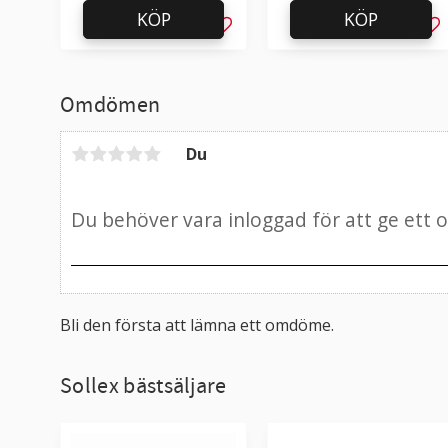
KÖP
KÖP
Lägg till i favoriter
Läg
Omdömen
Du
Bli den första att lämna ett omdöme.
Sollex bästsäljare