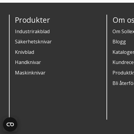
Produkter
Om os
Industrirakblad
Om Solle
Säkerhetsknivar
Blogg
Knivblad
Kataloge
Handknivar
Kundrece
Maskinknivar
Produktkv
Bli återfö