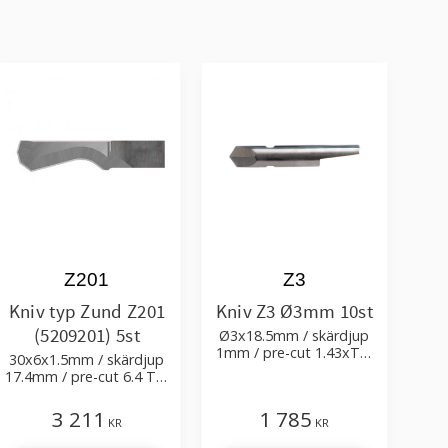
Z201
Z3
Kniv typ Zund Z201
Kniv Z3 Ø3mm 10st
(5209201) 5st
Ø3x18.5mm / skärdjup
1mm / pre-cut 1.43xTm
30x6x1.5mm / skärdjup
/ skärvinkel 35°
17.4mm / pre-cut 6.4 Tm
/ skärvinkel 15° 52°
3 211
1 785
KR
KR