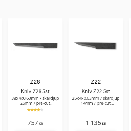
Z28
Z22
Kniv Z28 5st
Kniv Z22 5st
38x4x0.63mm / skärdjup
25x4x0.63mm / skärdjup
26mm / pre-cut
14mm / pre-cut
1.9+0.07xTm / skärvinkel
1.2+0.2xTm / skärvinkel
45° 86°
63° 79°
757
1 135
KR
KR