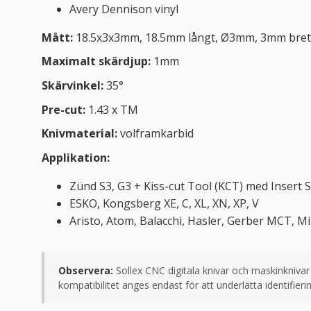
Avery Dennison vinyl
Mått:
18.5x3x3mm, 18.5mm långt, Ø3mm, 3mm bret
Maximalt skärdjup:
1mm
Skärvinkel:
35°
Pre-cut:
1.43 x TM
Knivmaterial:
volframkarbid
Applikation:
Zünd S3, G3 + Kiss-cut Tool (KCT) med Insert S
ESKO, Kongsberg XE, C, XL, XN, XP, V
Aristo, Atom, Balacchi, Hasler, Gerber MCT, M
Observera:
Sollex CNC digitala knivar och maskinknivar 
kompatibilitet anges endast för att underlätta identifie