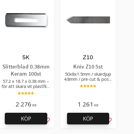
5K
Z10
Slitterblad 0.38mm
Kniv Z10 5st
Keram 100st
50x8x1.5mm / skärdjup
4.8mm / pre-cut & post-
57.2 x 18.7 x 0.38 mm –
cut 0.84xTm / skärvinkel
för att skära vit plastfilm
50°
med tillsatser
2 276
1 261
KR
KR
KÖP
KÖP
l i favoriter
Lägg till i favoriter
Lägg till i f