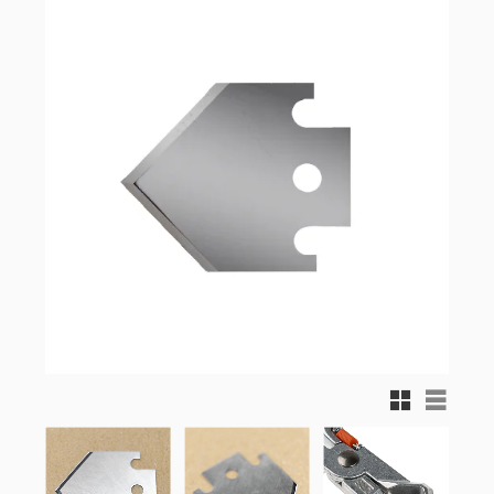
Rutnätsvy
Listvy