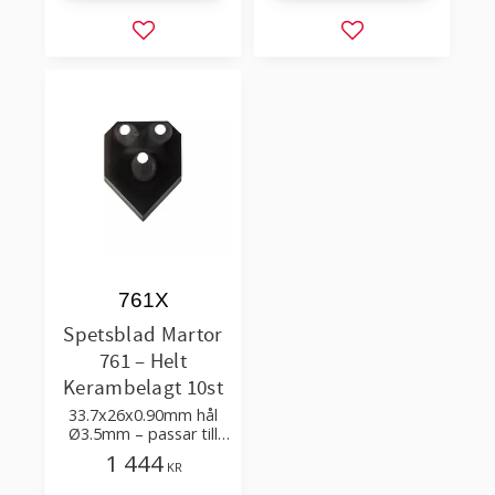
Lägg till i favoriter
Lägg till i favorit
761X
Spetsblad Martor
761 – Helt
Kerambelagt 10st
33.7x26x0.90mm hål
Ø3.5mm – passar till
att skära slang,
1 444
KR
wellpapp, förpackning