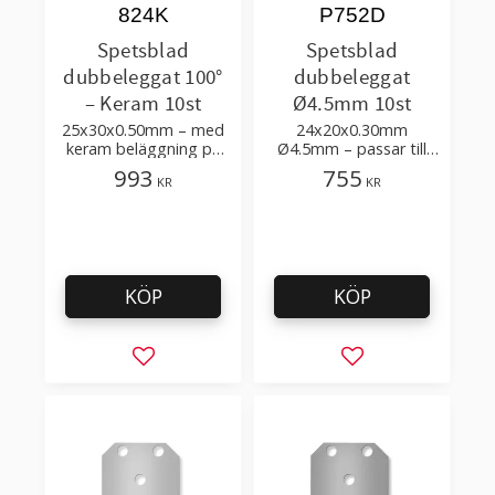
824K
P752D
Spetsblad
Spetsblad
dubbeleggat 100°
dubbeleggat
– Keram 10st
Ø4.5mm 10st
25x30x0.50mm – med
24x20x0.30mm
keram beläggning på
Ø4.5mm – passar till
eggen – för att skära
SCAE maskin för
993
755
KR
KR
slang, plastfilm,
tillverkning av påsar
kartong, wellpapp
KÖP
KÖP
Lägg till i favoriter
Lägg till i favorit