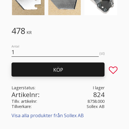
478
KR
Antal
st
Lägg till 
KÖP
Lagerstatus
I lager
Artikelnr
824
Tillv. artikelnr
8758.000
Tillverkare
Sollex AB
Visa alla produkter från Sollex AB