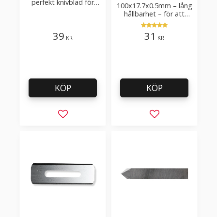
perfekt knivblad för
100x17.7x0.5mm – lång
tak-, golvläggning
hållbarhet – för att
skära kartong, tapet
och golvmaterial
39
31
KR
KR
KÖP
KÖP
Lägg till i favoriter
Lägg till i favorit