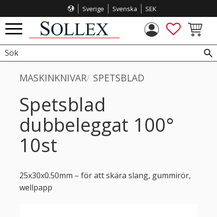
Sverige
Svenska
SEK
Meny
FAVORITE
KUNDVA
MASKINKNIVAR
SPETSBLAD
Spetsblad
dubbeleggat 100°
10st
25x30x0.50mm – för att skära slang, gummirör,
wellpapp