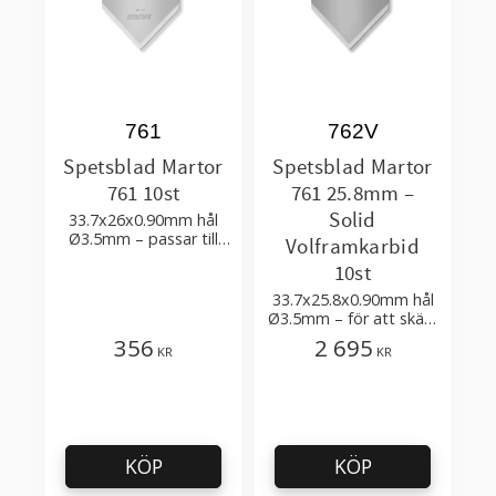
761
762V
Spetsblad Martor
Spetsblad Martor
761 10st
761 25.8mm –
Solid
33.7x26x0.90mm hål
Ø3.5mm – passar till
Volframkarbid
att skära slang,
10st
wellpapp, förpackning
33.7x25.8x0.90mm hål
Ø3.5mm – för att skära
slang, wellpapp,
356
2 695
KR
KR
förpackning
KÖP
KÖP