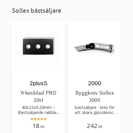
Sollex bästsäljare
2plusS
2000
Yrkesblad PRO
Byggkniv Sollex
10st
2000
40x22x0.20mm –
bästsäljare - kniv för
Bästsäljande rakblad
att skära gipsskivor,
för att skära tapet, tyg,
takpapp, golvmaterial
filt, hobby bruk
18
242
KR
KR