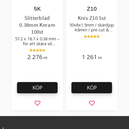
5K
Z10
Slitterblad
Kniv Z10 5st
0.38mm Keram
50x8x1.5mm / skärdjup
4.8mm / pre-cut &
100st
post-cut 0.84xTm /
57.2 x 18.7 x 0.38 mm –
skärvinkel 50°
för att skära vit
plastfilm med tillsatser
2 276
1 261
KR
KR
KÖP
KÖP
Lägg till i favoriter
Lägg till i favorit