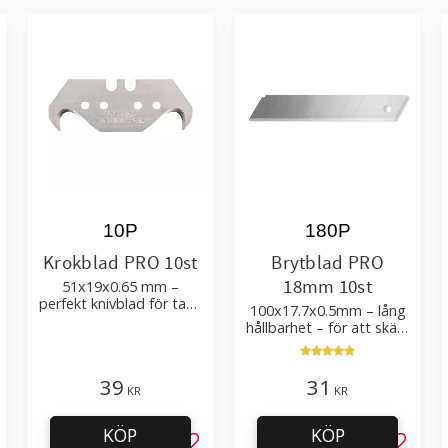
10P
180P
Krokblad PRO 10st
Brytblad PRO
18mm 10st
51x19x0.65 mm –
perfekt knivblad för tak-,
100x17.7x0.5mm – lång
golvläggning
hållbarhet – för att skära
kartong, tapet och
golvmaterial
39
31
KR
KR
KÖP
KÖP