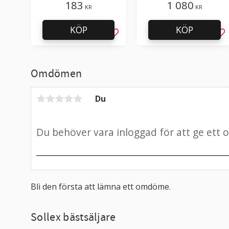
med 9845
183
1 080
KR
KR
KÖP
KÖP
Lägg till i favoriter
Läg
Omdömen
Du
Bli den första att lämna ett omdöme.
Sollex bästsäljare