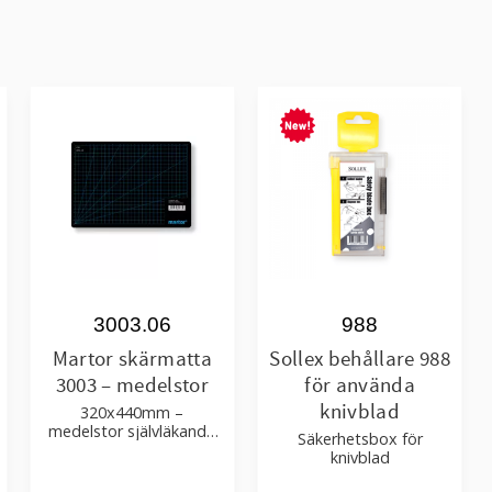
3003.06
988
Martor skärmatta
Sollex behållare 988
3003 – medelstor
för använda
knivblad
320x440mm –
medelstor självläkande
Säkerhetsbox för
skär matta för säkrare
knivblad
och finare snitt