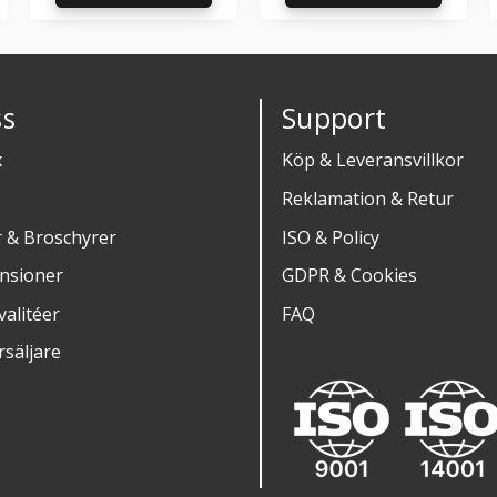
g till i favoriter
Lägg till i favoriter
Lägg til
s
Support
x
Köp & Leveransvillkor
Reklamation & Retur
r & Broschyrer
ISO & Policy
nsioner
GDPR & Cookies
alitéer
FAQ
rsäljare