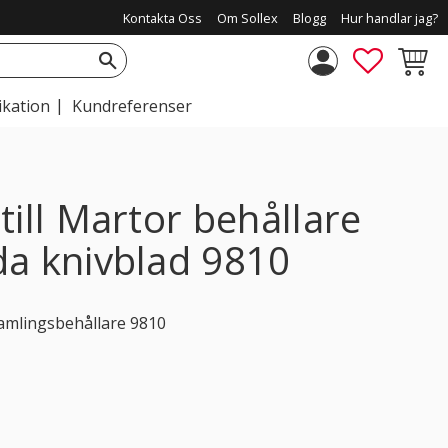
Kontakta Oss
Om Sollex
Blogg
Hur handlar jag?
FAVORIT
KUNDV
ikation
Kundreferenser
till Martor behållare
da knivblad 9810
samlingsbehållare 9810