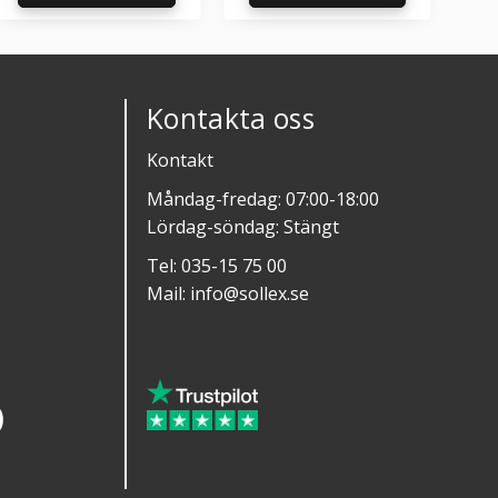
l i favoriter
Lägg till i favoriter
Lägg till i f
Kontakta oss
Kontakt
Måndag-fredag: 07:00-18:00
Lördag-söndag: Stängt
Tel:
035-15 75 00
Mail:
info@sollex.se