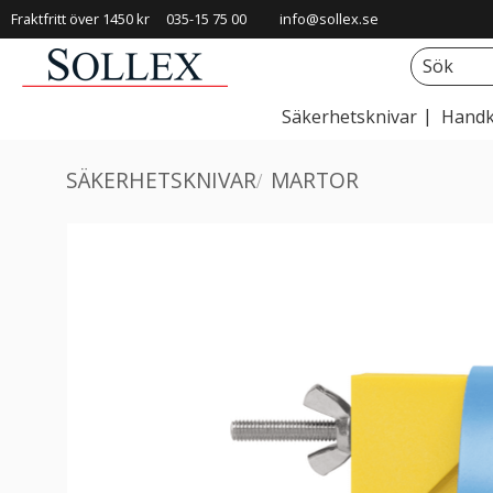
Fraktfritt över 1450 kr
035-15 75 00
info@sollex.se
Säkerhetsknivar
Handk
SÄKERHETSKNIVAR
MARTOR