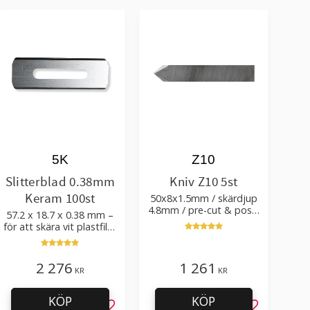
5K
Z10
Slitterblad 0.38mm
Kniv Z10 5st
Keram 100st
50x8x1.5mm / skärdjup
4.8mm / pre-cut & post-
57.2 x 18.7 x 0.38 mm –
cut 0.84xTm / skärvinkel
för att skära vit plastfilm
50°
med tillsatser
2 276
1 261
KR
KR
KÖP
KÖP