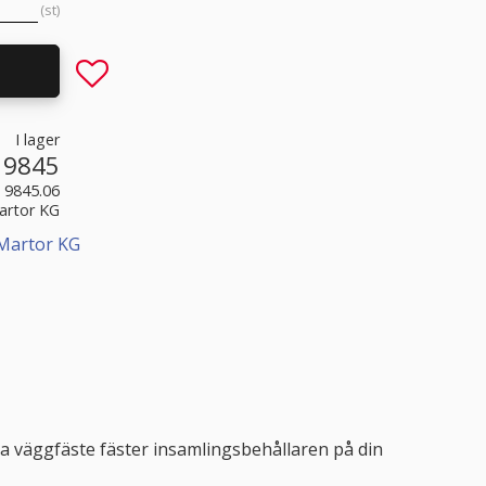
st
Lägg till i favoriter
I lager
9845
9845.06
artor KG
 Martor KG
ta väggfäste fäster insamlingsbehållaren på din