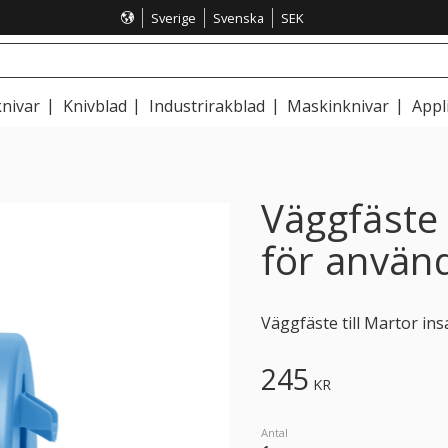
Sverige
Svenska
SEK
nivar
Knivblad
Industrirakblad
Maskinknivar
Appl
Väggfäste 
för använ
Väggfäste till Martor in
245
KR
Antal