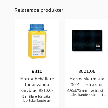
Relaterade produkter
9810
3001.06
Martor behållare
Martor skärmatta
för använda
3001 – extra stor
knivblad 9810.08
620x870mm – extra stor
självläkande skärmatta
Behållare för säker
för säkrare och finare
bortskaffande av
snitt
använda blad. Använd