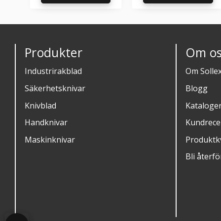
Lägg till i favoriter
Läg
Produkter
Om os
Industrirakblad
Om Solle
Säkerhetsknivar
Blogg
Knivblad
Kataloge
Handknivar
Kundrece
Maskinknivar
Produktkv
Bli återfö