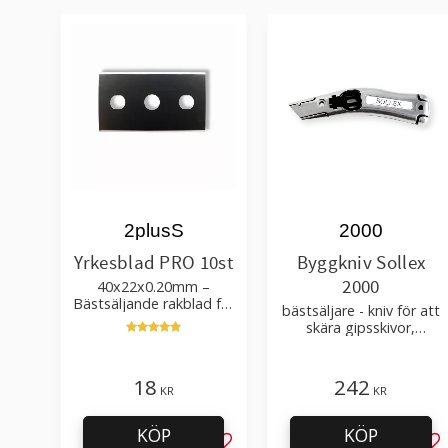
2plusS
2000
Yrkesblad PRO 10st
Byggkniv Sollex
2000
40x22x0.20mm –
Bästsäljande rakblad för
bästsäljare - kniv för att
att skära tapet, tyg, filt,
skära gipsskivor,
hobby bruk
takpapp, golvmaterial
18
242
KR
KR
KÖP
KÖP