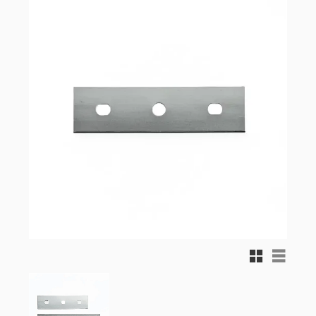
Rutnätsvy
Listvy