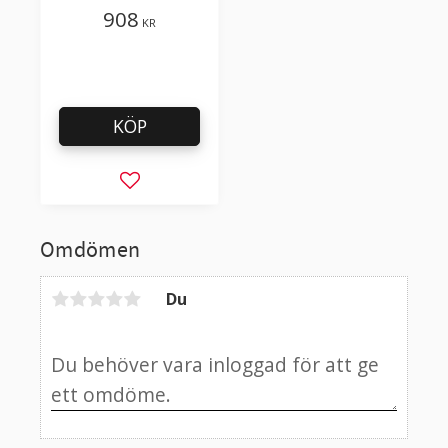
plastfilm med få
908
KR
tillsatser
KÖP
Lägg till i favoriter
Omdömen
Du