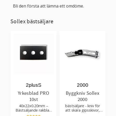
Bli den första att lämna ett omdöme.
Sollex bästsäljare
2plusS
2000
Yrkesblad PRO
Byggkniv Sollex
10st
2000
40x22x0.20mm –
bästsäljare - kniv för
Bästsäljande rakblad
att skära gipsskivor,
för att skära tapet, tyg,
takpapp, golvmaterial