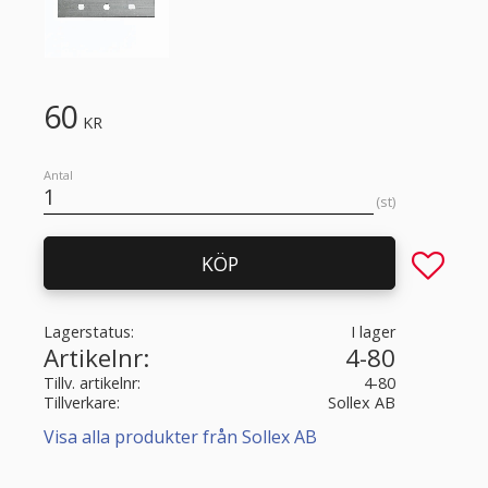
60
KR
Antal
st
Lägg till 
KÖP
Lagerstatus
I lager
Artikelnr
4-80
Tillv. artikelnr
4-80
Tillverkare
Sollex AB
Visa alla produkter från Sollex AB