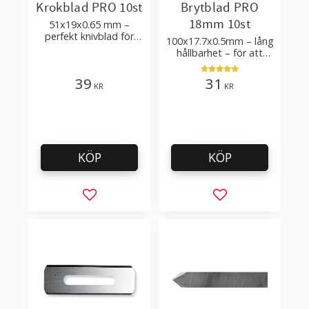
Krokblad PRO 10st
Brytblad PRO
18mm 10st
51x19x0.65 mm –
perfekt knivblad för
100x17.7x0.5mm – lång
tak-, golvläggning
hållbarhet – för att
skära kartong, tapet
och golvmaterial
39
31
KR
KR
KÖP
KÖP
Lägg till i favoriter
Lägg till i favorit