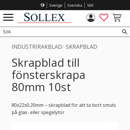
Sverige
Svenska
SEK
Meny
FAVORITE
KUNDVA
INDUSTRIRAKBLAD
SKRAPBLAD
Skrapblad till
fönsterskrapa
80mm 10st
80x22x0.20mm – skrapblad för att ta bort smuts
på glas- eller spegelytor