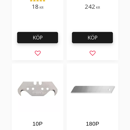
filt, hobby bruk
18
242
KR
KR
KÖP
KÖP
Lägg till i favoriter
Lägg till i favorit
10P
180P