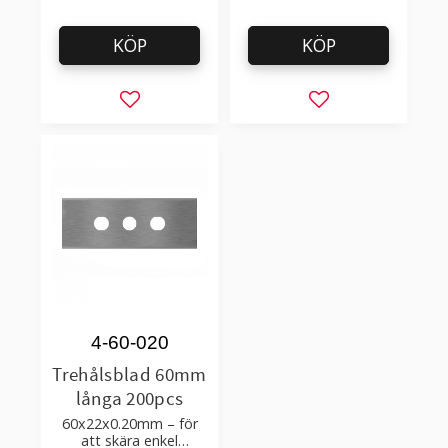
KÖP
KÖP
Lägg till i favoriter
Lägg till i favorit
4-60-020
Trehålsblad 60mm
långa 200pcs
60x22x0.20mm – för
att skära enkel