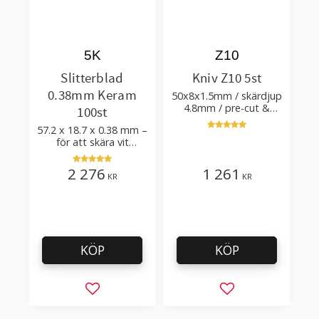
5K
Z10
Slitterblad
Kniv Z10 5st
0.38mm Keram
50x8x1.5mm / skärdjup
4.8mm / pre-cut &
100st
post-cut 0.84xTm /
57.2 x 18.7 x 0.38 mm –
skärvinkel 50°
för att skära vit
plastfilm med tillsatser
2 276
1 261
KR
KR
KÖP
KÖP
Lägg till i favoriter
Lägg till i favorit