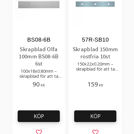
BS08-6B
57R-SB10
Skrapblad Olfa
Skrapblad 150mm
100mm BS08-6B
rostfria 10st
6st
150x22x0.20mm –
skrapblad för att ta
100x18x0.80mm –
bort smuts på glas-
skrapblad för att ta
eller spegelytor
bort färgstänk – passar
90
159
KR
KR
till: Olfa XSR-200, 300,
600
KÖP
KÖP