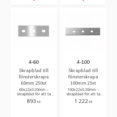
Lägg till i favoriter
Lägg till i favorit
4-60
4-100
Skrapblad till
Skrapblad till
fönsterskrapa
fönsterskrapa
60mm 250st
100mm 25st
60x22x0.20mm –
100x22x0.20mm –
skrapblad för att ta
skrapblad för att ta
bort smuts på glas-
bort smuts på glas-
893
1 222
KR
KR
eller spegelytor
eller spegelytor