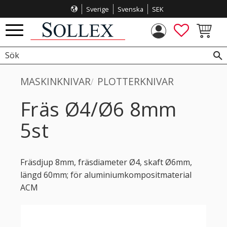
Sverige
Svenska
SEK
Meny
FAVORITE
KUNDVA
MASKINKNIVAR
PLOTTERKNIVAR
Fräs Ø4/Ø6 8mm
5st
Fräsdjup 8mm, fräsdiameter Ø4, skaft Ø6mm,
längd 60mm; för aluminiumkompositmaterial
ACM