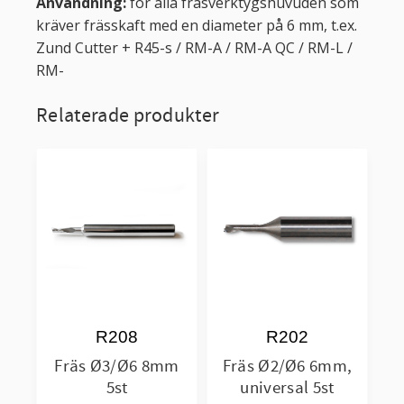
Användning:
för alla fräsverktygshuvuden som
kräver frässkaft med en diameter på 6 mm, t.ex.
Zund Cutter + R45-s / RM-A / RM-A QC / RM-L /
RM-
Relaterade produkter
R208
R202
Fräs Ø3/Ø6 8mm
Fräs Ø2/Ø6 6mm,
5st
universal 5st