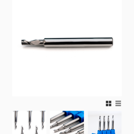
Rutnätsvy
Listvy