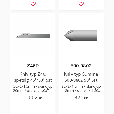
Lägg till i favoriter
Lägg till i favorit
Z46P
500-9802
Kniv typ Z46,
Kniv typ Summa
spetsig 45°/30° 5st
500-9802 50° 5st
50x6x1.5mm / skärdjup
25x8x1.5mm / skärdjup
20mm / pre-cut 1.0xTm
4.8mm / skärvinkel 50°
/ skärvinkel 45° 30°
spetsvinkel 80°
1 662
821
KR
KR