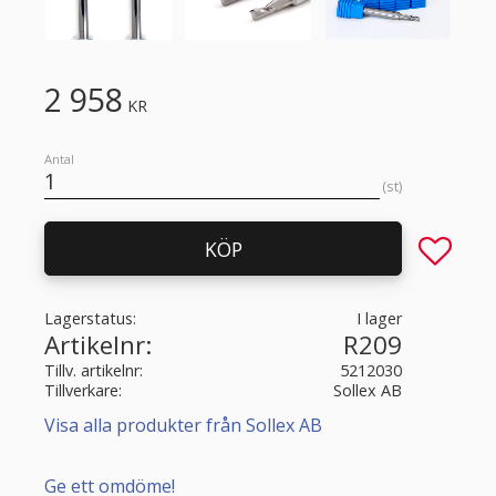
2 958
KR
Antal
st
Lägg till 
KÖP
Lagerstatus
I lager
Artikelnr
R209
Tillv. artikelnr
5212030
Tillverkare
Sollex AB
Visa alla produkter från Sollex AB
Ge ett omdöme!