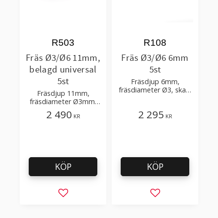
R503
R108
Fräs Ø3/Ø6 11mm,
Fräs Ø3/Ø6 6mm
belagd universal
5st
5st
Fräsdjup 6mm,
fräsdiameter Ø3, skaft
Fräsdjup 11mm,
Ø6mm, längd 50mm;
fräsdiameter Ø3mm,
för akryl, aluminium
skaft Ø6mm, längd
2 490
2 295
material
KR
KR
58mm; för mjuka samt
hårda material
KÖP
KÖP
Lägg till i favoriter
Lägg till i favorit