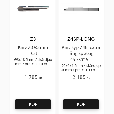
Z3
Z46P-LONG
Kniv Z3 Ø3mm
Kniv typ Z46, extra
10st
lång spetsig
45°/30° 5st
Ø3x18.5mm / skärdjup
1mm / pre-cut 1.43xTm
70x6x1.5mm / skärdjup
/ skärvinkel 35°
40mm / pre-cut 1.0xTm
/ skärvinkel 45° 30°
1 785
2 185
KR
KR
KÖP
KÖP