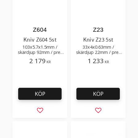
Z604
Z23
Kniv Z604 5st
Kniv Z23 5st
103x5.7x1.5mm /
33x4x0.63mm /
skärdjup 92mm / pre-
skärdjup 22mm / pre-
cut 3.8+0.02xTm /
cut 1.8+0.1xTm /
2 179
1 233
KR
KR
skärvinkel 45°
skärvinkel 45° 84.5°
KÖP
KÖP
Lägg till i favoriter
Lägg till i favorit