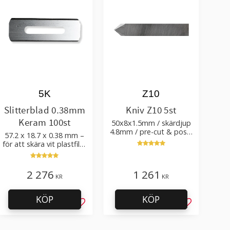
5K
Z10
Slitterblad 0.38mm
Kniv Z10 5st
Keram 100st
50x8x1.5mm / skärdjup
4.8mm / pre-cut & post-
57.2 x 18.7 x 0.38 mm –
cut 0.84xTm / skärvinkel
för att skära vit plastfilm
50°
med tillsatser
2 276
1 261
KR
KR
KÖP
KÖP
l i favoriter
Lägg till i favoriter
Lägg till i f