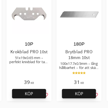
10P
180P
Krokblad PRO 10st
Brytblad PRO
18mm 10st
51x19x0.65 mm –
perfekt knivblad för tak-,
100x17.7x0.5mm – lång
golvläggning
hållbarhet – för att skära
kartong, tapet och
golvmaterial
39
31
KR
KR
KÖP
KÖP
g till i favoriter
Lägg till i favoriter
Lägg til