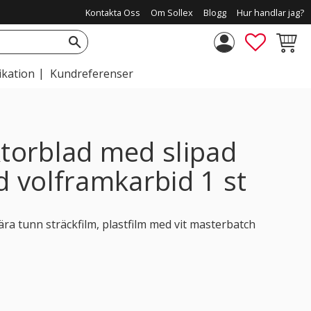
Kontakta Oss
Om Sollex
Blogg
Hur handlar jag?
FAVORIT
KUNDV
ikation
Kundreferenser
ktorblad med slipad
id volframkarbid 1 st
ära tunn sträckfilm, plastfilm med vit masterbatch