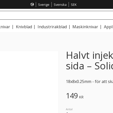
Sverige
Svenska
SEK
nivar
Knivblad
Industrirakblad
Maskinknivar
Appl
Halvt inje
sida – Sol
18x8x0.25mm - för att sk
149
KR
Antal