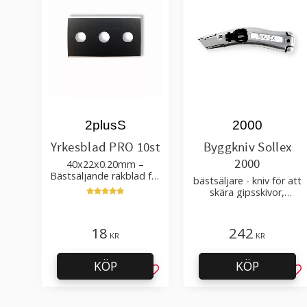
2plusS
2000
Yrkesblad PRO 10st
Byggkniv Sollex
2000
40x22x0.20mm –
Bästsäljande rakblad för
bästsäljare - kniv för att
att skära tapet, tyg, filt,
skära gipsskivor,
hobby bruk
takpapp, golvmaterial
18
242
KR
KR
KÖP
KÖP
Lägg till i favoriter
Läg