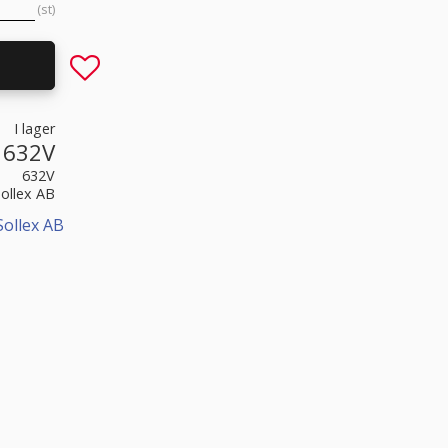
st
Lägg till i favoriter
I lager
632V
632V
Sollex AB
Sollex AB