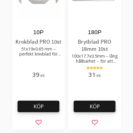
10P
180P
Krokblad PRO 10st
Brytblad PRO
18mm 10st
51x19x0.65 mm –
perfekt knivblad för
100x17.7x0.5mm – lång
tak-, golvläggning
hållbarhet – för att
skära kartong, tapet
och golvmaterial
39
31
KR
KR
KÖP
KÖP
Lägg till i favoriter
Lägg till i favorit