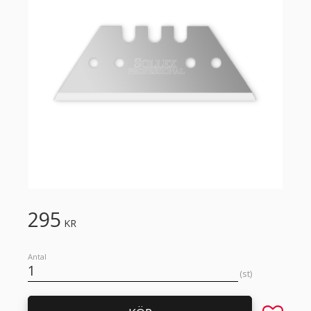
295
KR
Antal
st