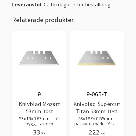
Leveranstid:
Ca tio dagar efter beställning
Relaterade produkter
9
9-065-T
Knivblad Mozart
Knivblad Supercut
53mm 10st
Titan 53mm 10st
53x19x0.63mm – för
53x18.9x0.65mm –
bygg, tak och
passar utmärkt för att
golvläggning
fästas i en maskin som
33
222
KR
KR
skär plast,