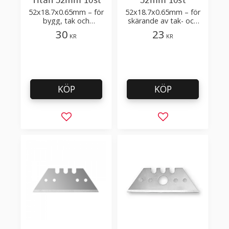
Titan 52mm 10st
52mm 10st
52x18.7x0.65mm – för
52x18.7x0.65mm – för
bygg, tak och
skärande av tak- och
golvläggning
golvmaterial
30
23
KR
KR
KÖP
KÖP
Lägg till i favoriter
Lägg till i favorit