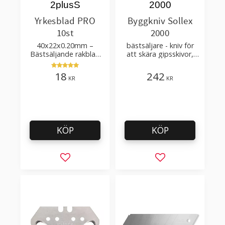
2plusS
2000
Yrkesblad PRO
Byggkniv Sollex
10st
2000
40x22x0.20mm –
bästsäljare - kniv för
Bästsäljande rakblad
att skära gipsskivor,
för att skära tapet, tyg,
takpapp, golvmaterial
filt, hobby bruk
18
242
KR
KR
KÖP
KÖP
Lägg till i favoriter
Lägg till i favorit