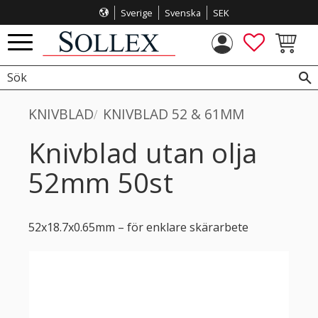
Sverige
Svenska
SEK
Meny
FAVORITE
KUNDVA
KNIVBLAD
KNIVBLAD 52 & 61MM
Knivblad utan olja
52mm 50st
52x18.7x0.65mm – för enklare skärarbete