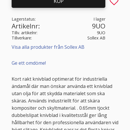
Lägg till 
KÖP
Lagerstatus
I lager
Artikelnr
9UO
Tillv. artikelnr
9UO
Tillverkare
Sollex AB
Visa alla produkter från Sollex AB
Ge ett omdöme!
Kort rakt knivblad optimerat för industriella
ändamål där man önskar använda ett knivblad
utan olja för att skydda materialet som ska
skäras. Används industriellt för att skära
kompositer och skyltmaterial. . 0.65mm tjockt
dubbelslipat knivblad i kvalitetsstål ger lång
hållbarhet för den professionella användaren vid
högt slitage. Knivbladet passar det flesta knivar