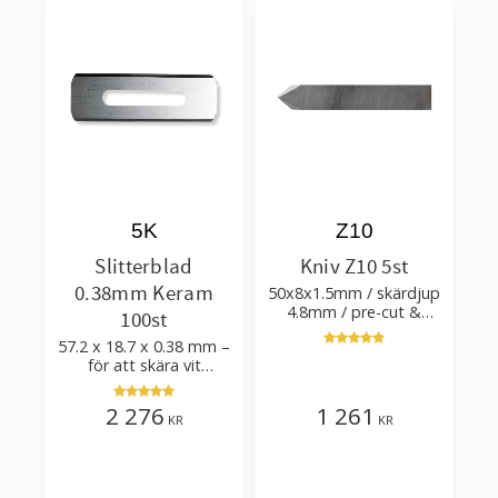
5K
Z10
Slitterblad
Kniv Z10 5st
0.38mm Keram
50x8x1.5mm / skärdjup
4.8mm / pre-cut &
100st
post-cut 0.84xTm /
57.2 x 18.7 x 0.38 mm –
skärvinkel 50°
för att skära vit
plastfilm med tillsatser
2 276
1 261
KR
KR