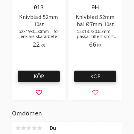
913
9H
Knivblad 52mm
Knivblad 52mm
10st
hål Ø7mm 10st
52x19x0.50mm – för
52x18.7x0.65mm –
enklare skärarbete
passar till ett stort
antal säkerhetsknivar
22
66
KR
KR
och industriellt bruk
KÖP
KÖP
Lägg till i favoriter
Lägg till i favorit
Omdömen
Du