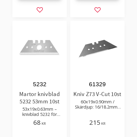
Lägg till i favoriter
Lägg till i favorit
5232
61329
Martor knivblad
Kniv Z73 V-Cut 10st
5232 53mm 10st
60x19x0.90mm /
Skärdjup: 16/18.2mm /
53x19x0.63mm –
Passar till Martor
knivblad 5232 för
Powercut, Zund S3 &
säkerhetsknivar Martor
68
215
G3, Summa F-serie
KR
KR
Secunorm Profi Light,
cutters
Secunorm 500, Mizar