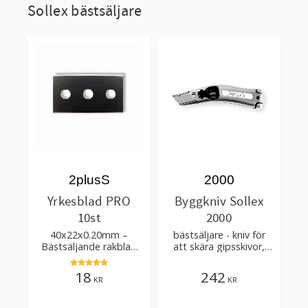
Sollex bästsäljare
2plusS
2000
Yrkesblad PRO
Byggkniv Sollex
10st
2000
40x22x0.20mm –
bästsäljare - kniv för
Bästsäljande rakblad
att skära gipsskivor,
för att skära tapet, tyg,
takpapp, golvmaterial
filt, hobby bruk
18
242
KR
KR