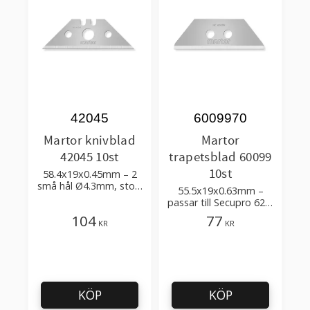
42045
6009970
Martor knivblad
Martor
42045 10st
trapetsblad 60099
10st
58.4x19x0.45mm – 2
små hål Ø4.3mm, stort
55.5x19x0.63mm –
hål Ø7.2mm
passar till Secupro 625,
Megasafe, Maxisafe,
104
77
KR
KR
Secunorm 525
KÖP
KÖP