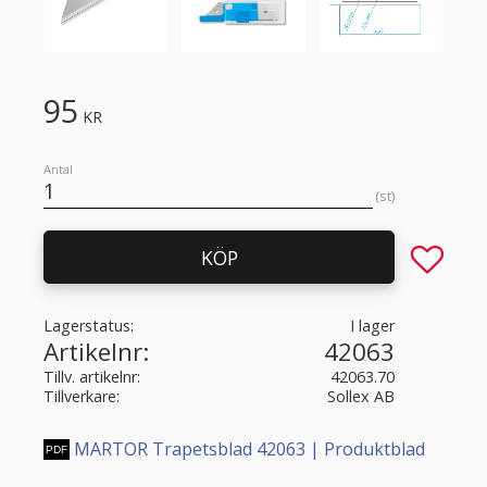
95
KR
Antal
st
Lägg till 
KÖP
Lagerstatus
I lager
Artikelnr
42063
Tillv. artikelnr
42063.70
Tillverkare
Sollex AB
MARTOR Trapetsblad 42063 | Produktblad