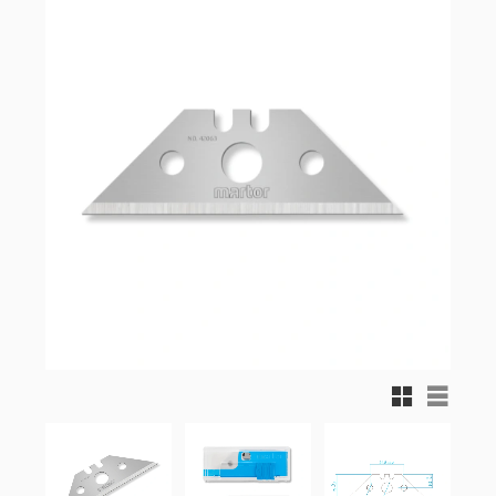
Rutnätsvy
Listvy