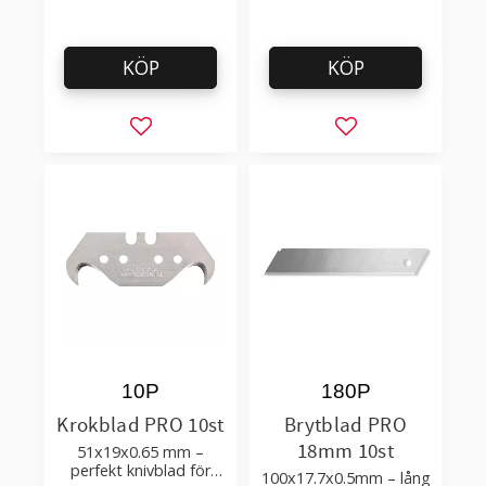
KÖP
KÖP
Lägg till i favoriter
Lägg till i favorit
10P
180P
Krokblad PRO 10st
Brytblad PRO
18mm 10st
51x19x0.65 mm –
perfekt knivblad för
100x17.7x0.5mm – lång