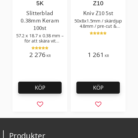
5K
Z10
Slitterblad
Kniv Z10 5st
0.38mm Keram
50x8x1.5mm / skärdjup
4.8mm / pre-cut &
100st
post-cut 0.84xTm /
57.2 x 18.7 x 0.38 mm –
skärvinkel 50°
för att skära vit
plastfilm med tillsatser
2 276
1 261
KR
KR
KÖP
KÖP
Lägg till i favoriter
Lägg till i favorit
Produkter