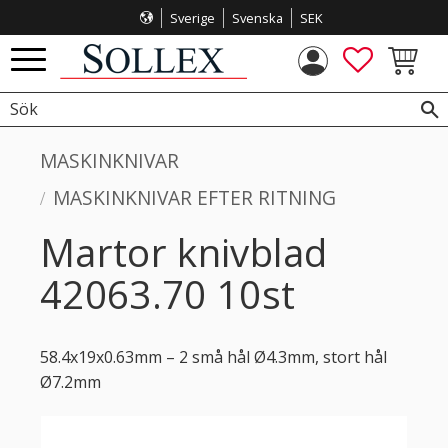
Sverige
Svenska
SEK
Meny
FAVORITE
KUNDVA
MASKINKNIVAR
MASKINKNIVAR EFTER RITNING
Martor knivblad
42063.70 10st
58.4x19x0.63mm – 2 små hål Ø4.3mm, stort hål
Ø7.2mm