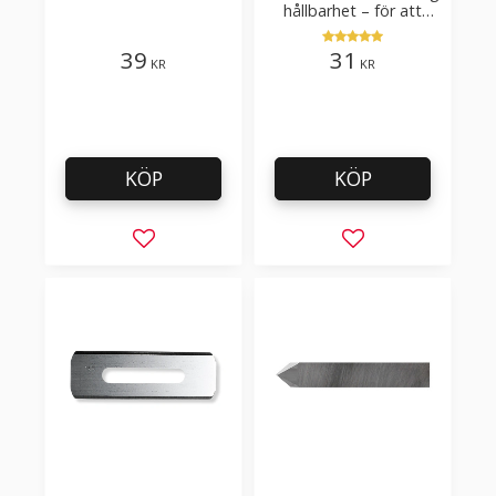
tak-, golvläggning
hållbarhet – för att
skära kartong, tapet
och golvmaterial
39
31
KR
KR
KÖP
KÖP
Lägg till i favoriter
Lägg till i favorit