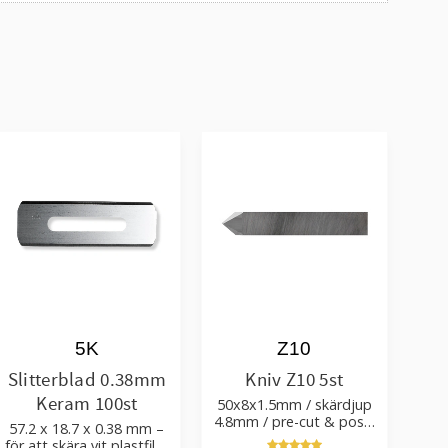
5K
Z10
Slitterblad 0.38mm
Kniv Z10 5st
Keram 100st
50x8x1.5mm / skärdjup
4.8mm / pre-cut & post-
57.2 x 18.7 x 0.38 mm –
cut 0.84xTm / skärvinkel
för att skära vit plastfilm