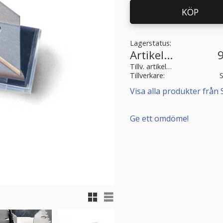
KÖP
Lagerstatus
Artikelnr
Tillv. artikelnr
Tillverkare
Visa alla produkter från 
Ge ett omdöme!
Rutnätsvy
Listvy