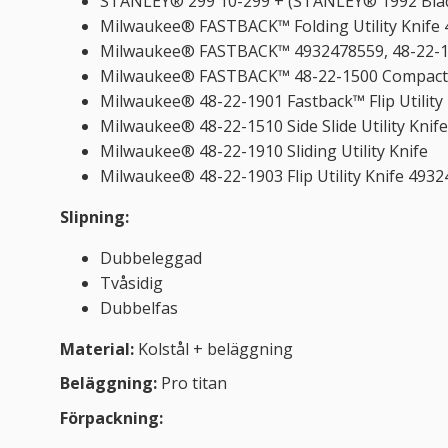
STANLEY® 299 10-299 + (STANLEY® 1992 Bla
Milwaukee® FASTBACK™ Folding Utility Knife
Milwaukee® FASTBACK™ 4932478559, 48-22-19
Milwaukee® FASTBACK™ 48-22-1500 Compact Fo
Milwaukee® 48-22-1901 Fastback™ Flip Utility
Milwaukee® 48-22-1510 Side Slide Utility Knif
Milwaukee® 48-22-1910 Sliding Utility Knife
Milwaukee® 48-22-1903 Flip Utility Knife 49
Slipning:
Dubbeleggad
Tvåsidig
Dubbelfas
Material:
Kolstål + beläggning
Beläggning:
Pro titan
Förpackning: