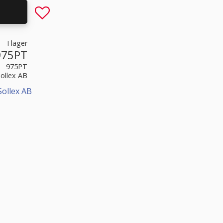
Lägg till i favoriter
I lager
975PT
975PT
Sollex AB
Sollex AB