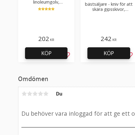
linoleumgolv,
bästsäljare - kniv för att
plastmattor – med
skära gipsskivor,
hölster
takpapp, golvmaterial
202
242
KR
KR
KÖP
KÖP
Lägg till i favoriter
Läg
Omdömen
Du