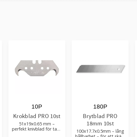
10P
180P
Krokblad PRO 10st
Brytblad PRO
18mm 10st
51x19x0.65 mm –
perfekt knivblad för tak-,
100x17.7x0.5mm – lång
golvläggning
hållbarhet – för att skära