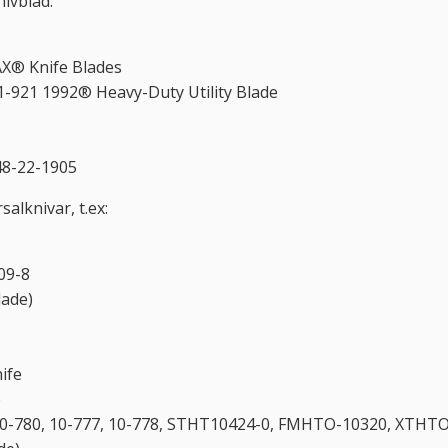
nivblad:
X® Knife Blades
11-921 1992® Heavy-Duty Utility Blade
48-22-1905
alknivar, t.ex:
09-8
ade)
nife
e
10-780, 10-777, 10-778, STHT10424-0, FMHTO-10320, XTHT