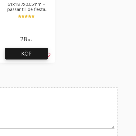
61x18.7x0.65mm –
passar till de flesta
knivar – lång hållbarhet
28
KR
KÖP
l i favoriter
Lägg till i favoriter