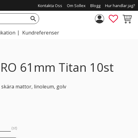
Kontakta Oss
Om Sollex
Blogg
Hur handlar jag?
FAVORIT
KUNDV
ikation
Kundreferenser
PRO 61mm Titan 10st
 skära mattor, linoleum, golv
st