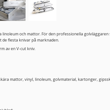
ära linoleum och mattor. För den professionella golvläggare
mt de flesta knivar på marknaden.
m av en V-cut kniv.
 skära mattor, vinyl, linoleum, golvmaterial, kartonger, gips