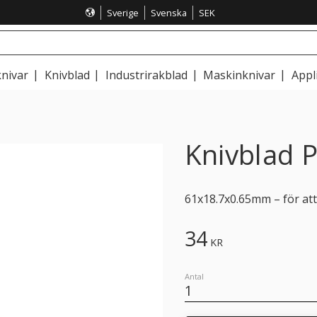
Sverige
Svenska
SEK
nivar
Knivblad
Industrirakblad
Maskinknivar
Appl
Knivblad 
61x18.7x0.65mm – för att
34
KR
Antal