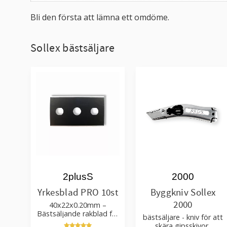
Bli den första att lämna ett omdöme.
Sollex bästsäljare
2plusS
2000
Yrkesblad PRO 10st
Byggkniv Sollex
2000
40x22x0.20mm –
Bästsäljande rakblad för
bästsäljare - kniv för att
att skära tapet, tyg, filt,
skära gipsskivor,