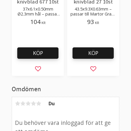
knivblad 677 10st
knivblad 27 10st
37x6.1x0.50mm
43.5x9.3X0.63mm –
Ø2.3mm hål – passar
passar till Martor Grafix
till Martor Grafix 501,
Kniv 503 - 30128.00
104
93
KR
KR
Trimmex Pelle,
Trimmex Cuttograf
KÖP
KÖP
Lägg till i favoriter
Lägg till i favorit
Omdömen
Du