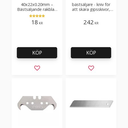
40x22x0.20mm –
bästsäljare - kniv för
Bästsäljande rakblad
att skära gipsskivor,
för att skära tapet, tyg,
takpapp, golvmaterial
filt, hobby bruk
18
242
KR
KR
KÖP
KÖP
Lägg till i favoriter
Lägg till i favorit