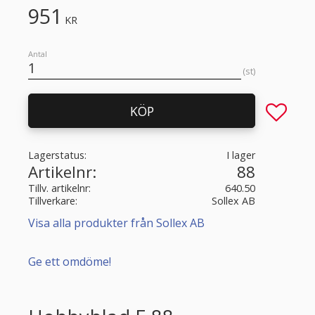
951
KR
Antal
st
Lägg till 
KÖP
Lagerstatus
I lager
Artikelnr
88
Tillv. artikelnr
640.50
Tillverkare
Sollex AB
Visa alla produkter från Sollex AB
Ge ett omdöme!