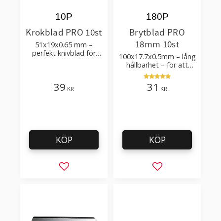
10P
180P
Krokblad PRO 10st
Brytblad PRO
18mm 10st
51x19x0.65 mm –
perfekt knivblad för
100x17.7x0.5mm – lång
tak-, golvläggning
hållbarhet – för att
skära kartong, tapet
och golvmaterial
39
31
KR
KR
KÖP
KÖP
Lägg till i favoriter
Lägg till i favorit