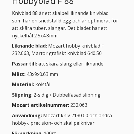
Hobbyblad F 88
Knivblad 88 är ett skalpellliknande knivblad
som har en snedställd egg och är optimerat för
att skära tuber, slangar. Det bladet har ett
nyckelhål 2.5x4.8mm.
Liknande blad:
Mozart hobby knivblad F
232.063, Martor grafiskt knivblad 640.50
Passar till: a
tt skära slang eller liknande
Mått:
43x9x0.63 mm
Material:
kolstål
Slipning
: 2-sidig / Dubbelfasad slipning
Mozart artikelnummer:
232.063
Användning:
Mozart kniv 2130.00 och andra
hobby-, precision- och skallpelknivar
Förpackning
: 100st