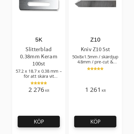
5K
Z10
Slitterblad
Kniv Z10 5st
0.38mm Keram
50x8x1.5mm / skärdjup
4.8mm / pre-cut &
100st
post-cut 0.84xTm /
57.2 x 18.7 x 0.38 mm –
skärvinkel 50°
för att skära vit
plastfilm med tillsatser
2 276
1 261
KR
KR
KÖP
KÖP