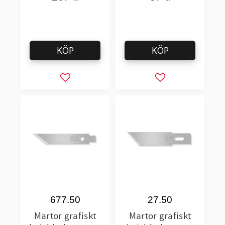
Boy, Trimmex
Cuttograf
KÖP
KÖP
Lägg till i favoriter
Lägg till i favorit
677.50
27.50
Martor grafiskt
Martor grafiskt