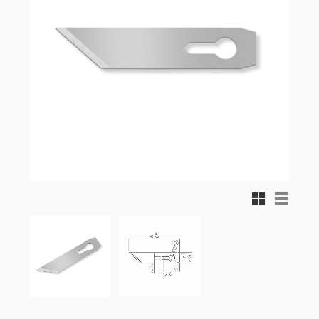
Rutnätsvy
Listvy