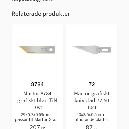
Relaterade produkter
8784
72
Martor 8784
Martor grafiskt
grafiskt blad TiN
knivblad 72.50
10st
10st
29x5.7x0.63mm –
40x8.6x0.5mm –
passar till Martor Grafix
tillhörande blad till
Piccolo 32132
knivar Martor Grafix
207
87
KR
KR