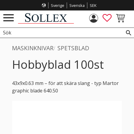
Sverige
Svenska
SEK
Meny
FAVORITE
KUNDVA
MASKINKNIVAR
SPETSBLAD
Hobbyblad 100st
43x9x0.63 mm – för att skära slang - typ Martor
graphic blade 640.50