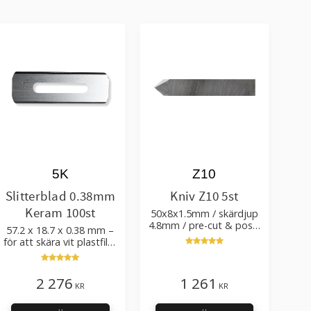
5K
Z10
Slitterblad 0.38mm
Kniv Z10 5st
Keram 100st
50x8x1.5mm / skärdjup
4.8mm / pre-cut & post-
57.2 x 18.7 x 0.38 mm –
cut 0.84xTm / skärvinkel
för att skära vit plastfilm
50°
med tillsatser
2 276
1 261
KR
KR