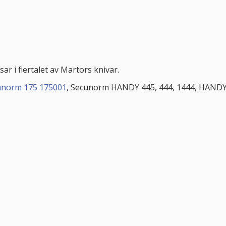
r i flertalet av Martors knivar.
unorm 175 175001
, Secunorm HANDY 445, 444, 1444, HAND