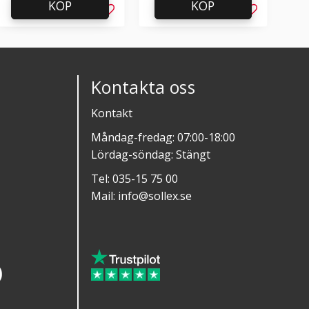
KÖP
KÖP
l i favoriter
Lägg till i favoriter
Lägg till i f
Kontakta oss
Kontakt
Måndag-fredag: 07:00-18:00
Lördag-söndag: Stängt
Tel:
035-15 75 00
Mail:
info@sollex.se