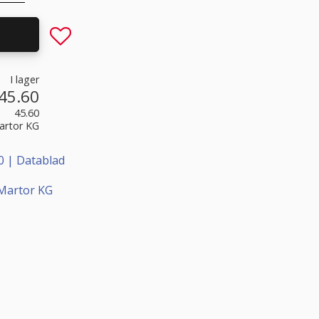
Lägg till i favoriter
I lager
45.60
45.60
artor KG
0 | Datablad
 Martor KG