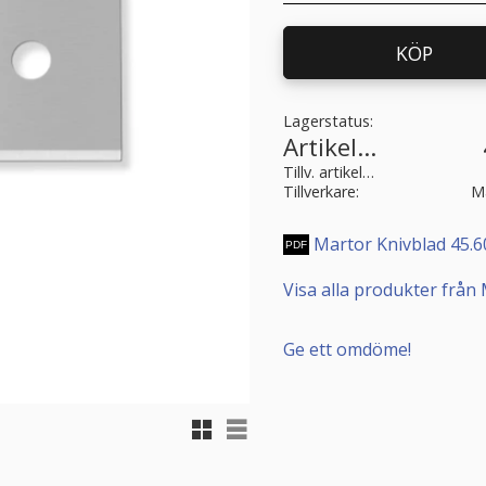
KÖP
Lagerstatus
Artikelnr
Tillv. artikelnr
Tillverkare
M
Martor Knivblad 45.6
Visa alla produkter från
Ge ett omdöme!
Rutnätsvy
Listvy