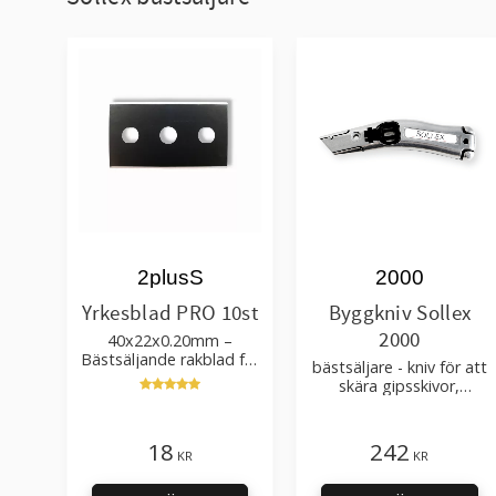
2plusS
2000
Yrkesblad PRO 10st
Byggkniv Sollex
2000
40x22x0.20mm –
Bästsäljande rakblad för
bästsäljare - kniv för att
att skära tapet, tyg, filt,
skära gipsskivor,
hobby bruk
takpapp, golvmaterial
18
242
KR
KR