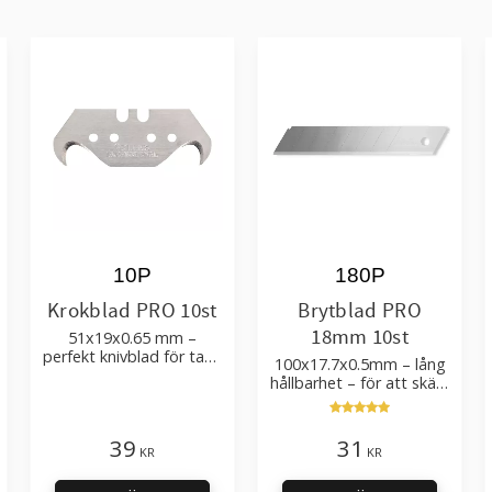
10P
180P
Krokblad PRO 10st
Brytblad PRO
18mm 10st
51x19x0.65 mm –
perfekt knivblad för tak-,
100x17.7x0.5mm – lång
golvläggning
hållbarhet – för att skära
kartong, tapet och
golvmaterial
39
31
KR
KR