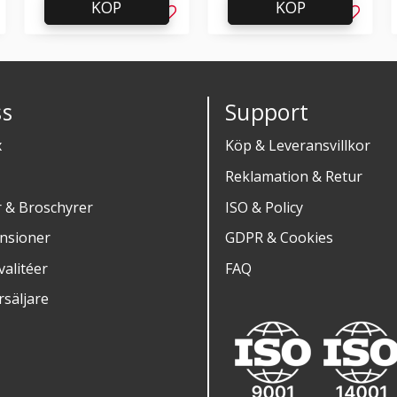
KÖP
KÖP
g till i favoriter
Lägg till i favoriter
Lägg til
s
Support
x
Köp & Leveransvillkor
Reklamation & Retur
r & Broschyrer
ISO & Policy
nsioner
GDPR & Cookies
alitéer
FAQ
rsäljare