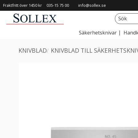
Fraktfritt över 1450 kr
035-15 75 00
info@sollex.se
Säkerhetsknivar
Handk
KNIVBLAD
KNIVBLAD TILL SÄKERHETSKNI