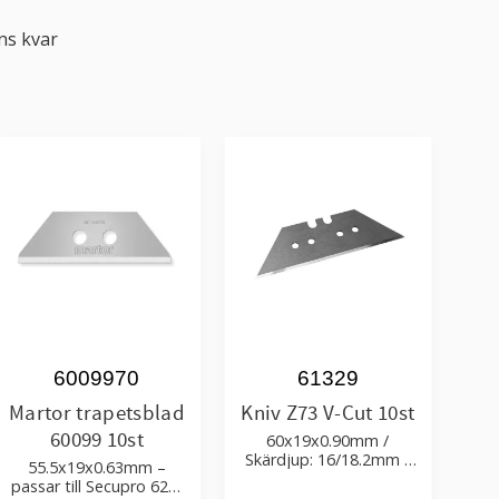
ns kvar
6009970
61329
Martor trapetsblad
Kniv Z73 V-Cut 10st
60099 10st
60x19x0.90mm /
Skärdjup: 16/18.2mm /
55.5x19x0.63mm –
Passar till Martor
passar till Secupro 625,
Powercut, Zund S3 &