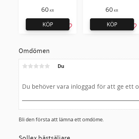
packtejp, kartong, lådor,
säkerhetsknivar Martor
förpackningar
Martego och Merak
60
60
KR
KR
KÖP
KÖP
Lägg till i favoriter
Läg
Omdömen
Du
Bli den första att lämna ett omdöme.
Sollex bästsäljare