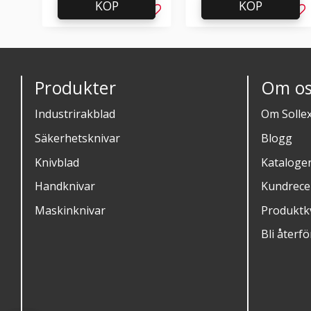
KÖP
KÖP
Lägg till i favoriter
Läg
Produkter
Om os
Industrirakblad
Om Solle
Säkerhetsknivar
Blogg
Knivblad
Kataloge
Handknivar
Kundrece
Maskinknivar
Produktkv
Bli återfö