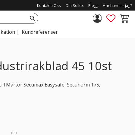
Kontakta Oss
Om Sollex
Blogg
Hur handlar jag?
FAVORIT
KUNDV
ikation
Kundreferenser
ustrirakblad 45 10st
till Martor Secumax Easysafe, Secunorm 175,
st