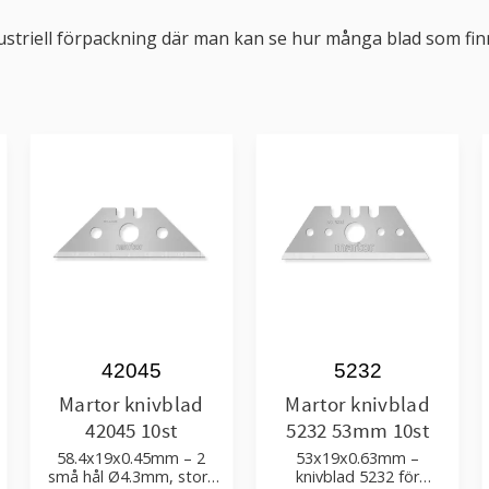
dustriell förpackning där man kan se hur många blad som fin
42045
5232
Martor knivblad
Martor knivblad
42045 10st
5232 53mm 10st
58.4x19x0.45mm – 2
53x19x0.63mm –
små hål Ø4.3mm, stort
knivblad 5232 för