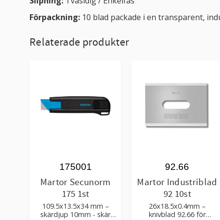
Slipning:
Tvåsidig / Enkelfas
Förpackning:
10 blad packade i en transparent, in
Relaterade produkter
175001
92.66
Martor Secunorm
Martor Industriblad
175 1st
92 10st
109.5x13.5x34 mm –
26x18.5x0.4mm –
skärdjup 10mm - skär
knivblad 92.66 för