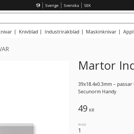
Sverige
Svenska
SEK
nivar
Knivblad
Industrirakblad
Maskinknivar
Appl
VAR
Martor Ind
39x18.4x0.3mm – passar 
Secunorm Handy
49
KR
Antal