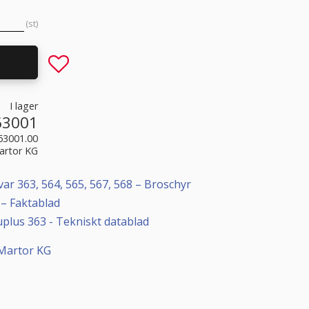
st
Lägg till i favoriter
I lager
63001
63001.00
artor KG
ar 363, 564, 565, 567, 568 – Broschyr
 – Faktablad
plus 363 - Tekniskt datablad
 Martor KG