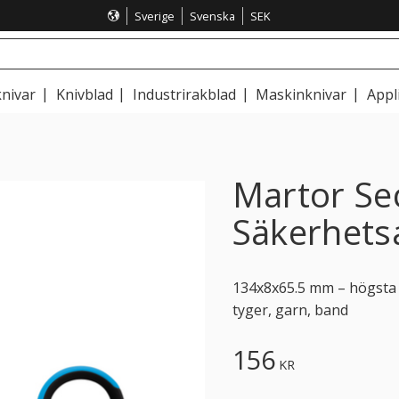
Sverige
Svenska
SEK
nivar
Knivblad
Industrirakblad
Maskinknivar
Appl
Martor Se
Säkerhets
134x8x65.5 mm – högsta s
tyger, garn, band
156
KR