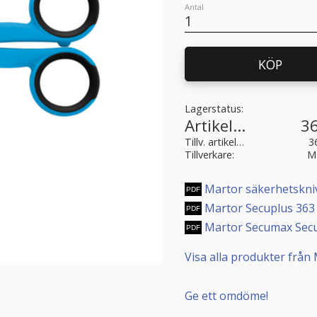
Antal
KÖP
Lagerstatus
Artikelnr
3
Tillv. artikelnr
3
Tillverkare
M
Martor säkerhetskniv
Martor Secuplus 363
Martor Secumax Secu
Visa alla produkter från
Ge ett omdöme!