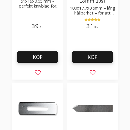
18mm 10st
51x19x0.65 mm –
perfekt knivblad för
100x17.7x0.5mm – lång
tak-, golvläggning
hållbarhet – för att
skära kartong, tapet
och golvmaterial
39
31
KR
KR
KÖP
KÖP
Lägg till i favoriter
Lägg till i favorit