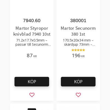
7940.60
380001
Martor Styropor
Martor Secunorm
knivblad 7940 10st
380 1st
71.2x17.7x0.5mm –
170.5x20x34 mm –
passar till Secunorm
skärdjup 73mm –
540, Secunorm 380,
bästsäljare
Secubase 383
87
196
KR
KR
KÖP
KÖP
Lägg till i favoriter
Lägg till i favorit