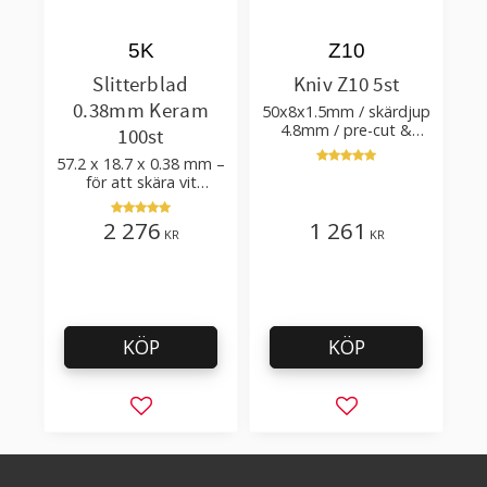
5K
Z10
Slitterblad
Kniv Z10 5st
0.38mm Keram
50x8x1.5mm / skärdjup
4.8mm / pre-cut &
100st
post-cut 0.84xTm /
57.2 x 18.7 x 0.38 mm –
skärvinkel 50°
för att skära vit
plastfilm med tillsatser
2 276
1 261
KR
KR
KÖP
KÖP
Lägg till i favoriter
Lägg till i favorit