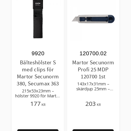
9920
120700.02
Bälteshölster S
Martor Secunorm
med clips för
Profi 25 MDP
Martor Secunorm
120700 1st
380, Secumax 363
143x17x31mm –
skärdjup 25mm –
215x53x23mm –
metalldetekterbar
hölster 9920 för Martor
säkerhetskniv
säkerhetsknivar
177
203
KR
KR