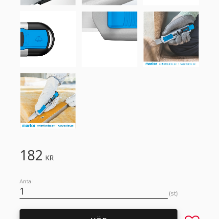
182
KR
Antal
st