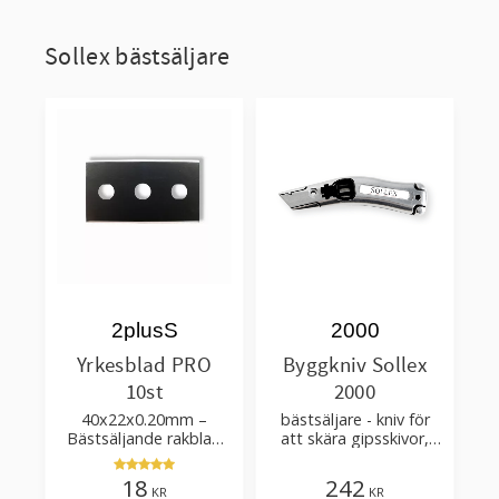
Sollex bästsäljare
2plusS
2000
Yrkesblad PRO
Byggkniv Sollex
10st
2000
40x22x0.20mm –
bästsäljare - kniv för
Bästsäljande rakblad
att skära gipsskivor,
för att skära tapet, tyg,
takpapp, golvmaterial
filt, hobby bruk
18
242
KR
KR