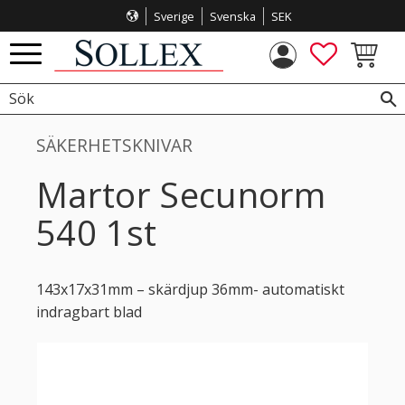
Sverige
Svenska
SEK
Meny
FAVORITE
KUNDVA
SÄKERHETSKNIVAR
Martor Secunorm
540 1st
143x17x31mm – skärdjup 36mm- automatiskt
indragbart blad