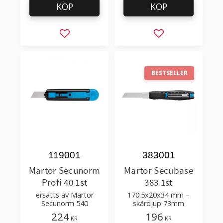
KÖP
KÖP
Lägg till i favoriter
Lägg till i favorit
BESTSELLER
119001
383001
Martor Secunorm
Martor Secubase
Profi 40 1st
383 1st
ersätts av Martor
170.5x20x34 mm –
Secunorm 540
skärdjup 73mm
224
196
KR
KR