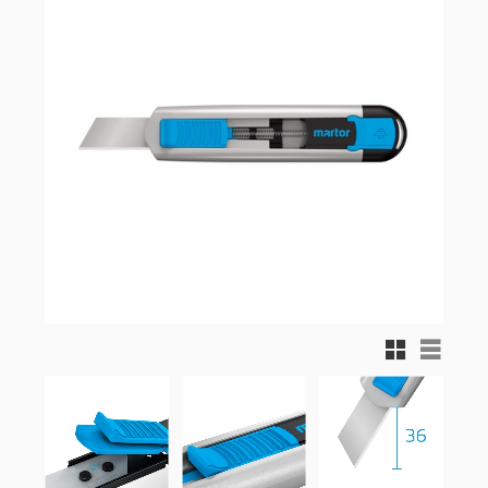
Rutnätsvy
Listvy