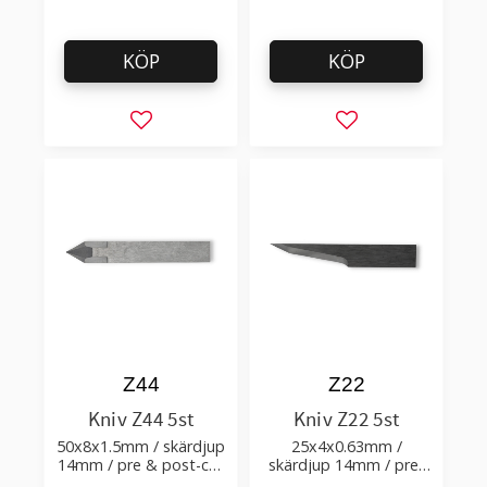
KÖP
KÖP
Lägg till i favoriter
Lägg till i favorit
Z44
Z22
Kniv Z44 5st
Kniv Z22 5st
50x8x1.5mm / skärdjup
25x4x0.63mm /
14mm / pre & post-cut
skärdjup 14mm / pre-
0.58xTm / skärvinkel
cut 1.2+0.2xTm /