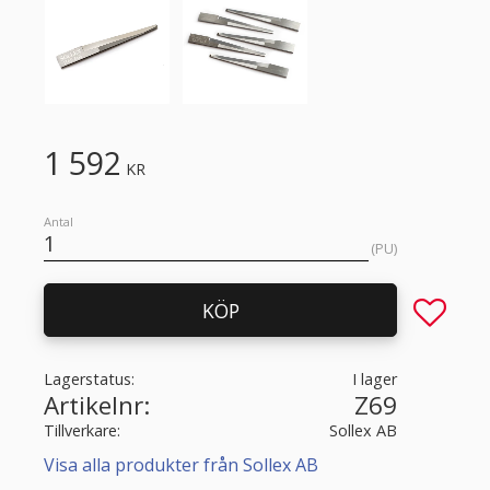
1 592
KR
Antal
PU
Lägg till 
KÖP
Lagerstatus
I lager
Artikelnr
Z69
Tillverkare
Sollex AB
Visa alla produkter från Sollex AB