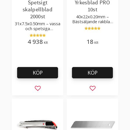
Spetsigt
Yrkesblad PRO
skalpellblad
10st
2000st
40x22x0.20mm –
Bästsäljande rakblad
31x7.5x0.50mm – vassa
för att skära tapet, tyg,
och spetsiga
filt, hobby bruk
skalpellblad för
detaljarbete, att göra
4 938
18
KR
KR
mönster, håltagning,
skära
KÖP
KÖP
Lägg till i favoriter
Lägg till i favorit