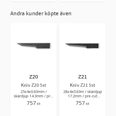
Andra kunder köpte även
Z20
Z21
Kniv Z20 5st
Kniv Z21 5st
25x4x0.63mm /
28x4x0.63m / skärdjup
skärdjup 14.3mm / pre-
17.2mm / pre-cut
cut 1.2+0.11xTm /
1.6+0.11xTm /
757
757
KR
KR
skärvinkel 63° 84°
skärvinkel 63° 84°