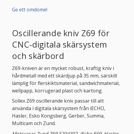
Ge ett omdöme!
Oscillerande kniv Z69 för
CNC-digitala skärsystem
och skärbord
Z69-kniven är en mycket robust, kraftig kniv i
hårdmetall med ett skärdjup på 35 mm, särskilt
lämplig för flerskiktsmaterial, sandwichmaterial,
wellpapp, korrugerad plast och kartong.
Sollex Z69 oscillerande kniv passar till att
använda i digitala skärsystem från iECHO,
Hasler, Esko Kongsberg, Gerber, Summa,
Multicam och Zund.
Motsvarar Zund Z69 5204302, iEcho E69, Hasler