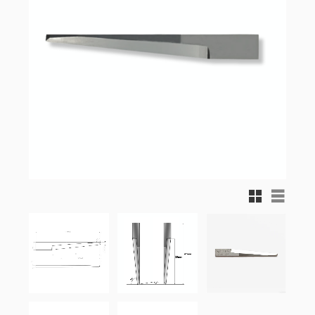
Rutnätsvy
Listvy