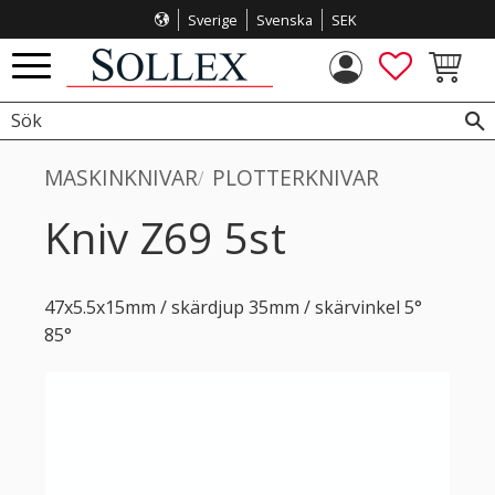
Sverige
Svenska
SEK
Meny
FAVORITE
KUNDVA
MASKINKNIVAR
PLOTTERKNIVAR
Kniv Z69 5st
47x5.5x1​5mm / skärdjup 35mm / skärvinkel 5°
85°