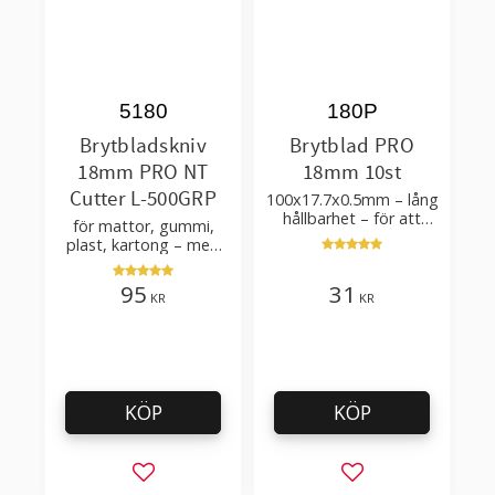
5180
180P
Brytbladskniv
Brytblad PRO
18mm PRO NT
18mm 10st
Cutter L-500GRP
100x17.7x0.5mm – lång
hållbarhet – för att
för mattor, gummi,
skära kartong, tapet
plast, kartong – med
och golvmaterial
Auto-Lock-funktionen
95
31
KR
KR
KÖP
KÖP
Lägg till i favoriter
Lägg till i favorit