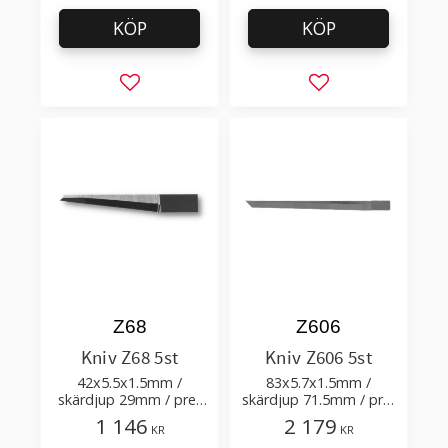
KÖP
KÖP
Lägg till i favoriter
Lägg till i favorit
Z68
Z606
Kniv Z68 5st
Kniv Z606 5st
42x5.5x1.5mm /
83x5.7x1.5mm /
skärdjup 29mm / pre-
skärdjup 71.5mm / pre-
cut 1.9+0.12xTm /
cut 3.8+0.02xTm /
1 146
2 179
KR
KR
skärvinkel 5° 81.5°
skärvinkel 45°