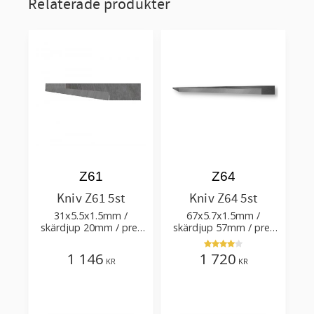
Relaterade produkter
Z61
Z64
Kniv Z61 5st
Kniv Z64 5st
31x5.5x1.5mm /
67x5.7x1.5mm /
skärdjup 20mm / pre-
skärdjup 57mm / pre-
cut 2.5+0.15xTm /
cut 3.5+0.03xTm /
vinkel 5° 81.5°
skärvinkel 88° 60°
1 146
1 720
KR
KR