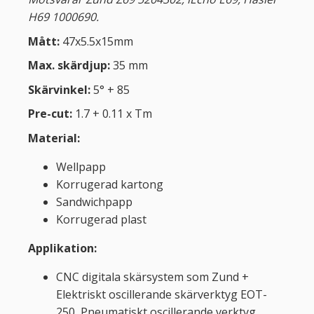
H69 1000690.
Mått:
47x5.5x1
5mm
Max. skärdjup:
35 mm
Skärvinkel:
5° + 85
Pre-cut:
1.7 + 0.11 x Tm
Material:
Wellpapp
Korrugerad kartong
Sandwichpapp
Korrugerad plast
Applikation:
CNC digitala skärsystem som Zund +
Elektriskt oscillerande skärverktyg EOT-
250, Pneumatiskt oscillerande verktyg