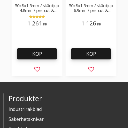
50x8x1.5mm / skärdjup
50x8x1.5mm / skärdjup
4.8mm / pre-cut &
6.9mm / pre-cut &
post-cut 0.84xTm /
post-cut 0.58xTm /
skärvinkel 50°
skärvinkel 60°
1 261
1 126
KR
KR
KÖP
KÖP
Lägg till i favoriter
Lägg till i favorit
Produkter
Industrirakblad
Säkerhetsknivar