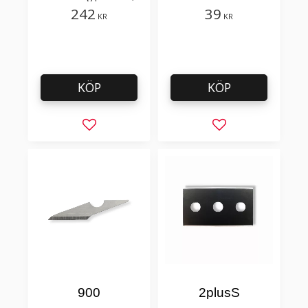
takpapp, golvmaterial
242
39
KR
KR
KÖP
KÖP
Lägg till i favoriter
Lägg till i favorit
900
2plusS