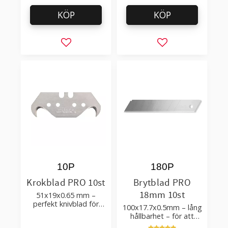
KÖP
KÖP
Lägg till i favoriter
Lägg till i favorit
10P
180P
Krokblad PRO 10st
Brytblad PRO
18mm 10st
51x19x0.65 mm –
perfekt knivblad för
100x17.7x0.5mm – lång
tak-, golvläggning
hållbarhet – för att
skära kartong, tapet