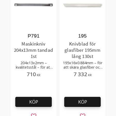
P791
195
Maskinkniv
Knivblad för
204x13mm tandad
glasfiber 195mm
1st
lång 130st
204x13x2mm –
195x16x0.884mm – för
kvalitetsstål – för att
att skära glasfiber och
skära snuspåsar, non
gummi
710
7 332
KR
KR
woven, tejp
KÖP
KÖP