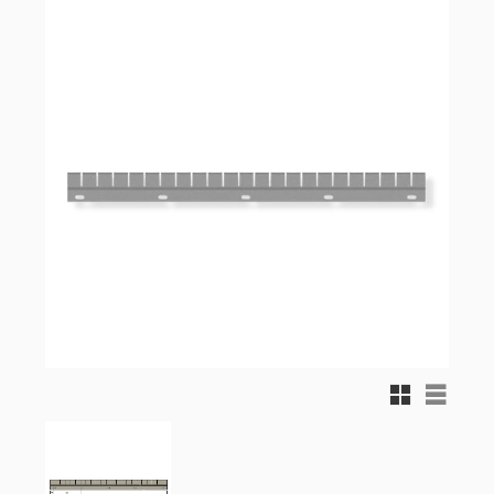
Rutnätsvy
Listvy