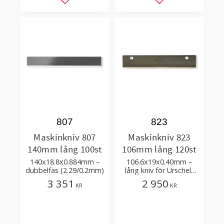
Lägg till i favoriter
Lägg till i favorit
807
823
Maskinkniv 807
Maskinkniv 823
140mm lång 100st
106mm lång 120st
140x18.8x0.884mm –
106.6x19x0.40mm –
dubbelfas (2.29/0.2mm)
lång kniv för Urschel-
maskinen
3 351
2 950
KR
KR