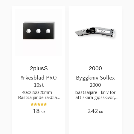
2plusS
2000
Yrkesblad PRO
Byggkniv Sollex
10st
2000
40x22x0.20mm –
bästsäljare - kniv för
Bästsäljande rakblad
att skära gipsskivor,
för att skära tapet, tyg,
takpapp, golvmaterial
filt, hobby bruk
18
242
KR
KR