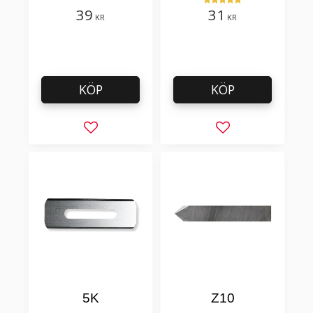
och golvmaterial
39
31
KR
KR
KÖP
KÖP
Lägg till i favoriter
Lägg till i favorit
5K
Z10