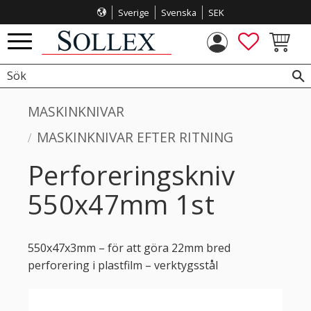
Sverige
Svenska
SEK
Meny
FAVORITE
KUNDVA
MASKINKNIVAR
MASKINKNIVAR EFTER RITNING
Perforeringskniv
550x47mm 1st
550x47x3mm – för att göra 22mm bred
perforering i plastfilm – verktygsstål