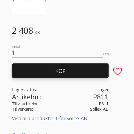
2 408
KR
Antal
st
Lägg till 
KÖP
Lagerstatus
I lager
Artikelnr
P811
Tillv. artikelnr
P811
Tillverkare
Sollex AB
Visa alla produkter från Sollex AB