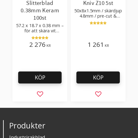
Slitterblad
Kniv Z10 5st
0.38mm Keram
50x8x1.5mm / skärdjup
4.8mm / pre-cut &
100st
post-cut 0.84xTm /
57.2 x 18.7 x 0.38 mm –
skärvinkel 50°
för att skära vit
plastfilm med tillsatser
2 276
1 261
KR
KR
KÖP
KÖP
Lägg till i favoriter
Lägg till i favorit
Produkter
Industrirakblad