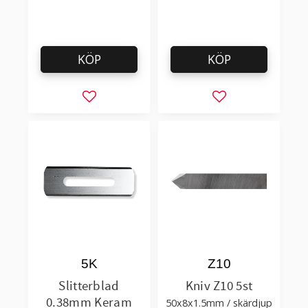
KÖP
KÖP
Lägg till i favoriter
Lägg till i favorit
5K
Z10
Slitterblad
Kniv Z10 5st
0.38mm Keram
50x8x1.5mm / skärdjup