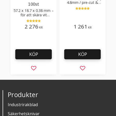
4.8mm / pre-cut &
100st
post-cut 0.84xTm /
57.2 x 18.7 x 0.38 mm –
skärvinkel 50°
för att skära vit
plastfilm med tillsatser
2 276
1 261
KR
KR
KÖP
KÖP
Lägg till i favoriter
Lägg till i favorit
Produkter
Industrirakblad
Säkerhetsknivar