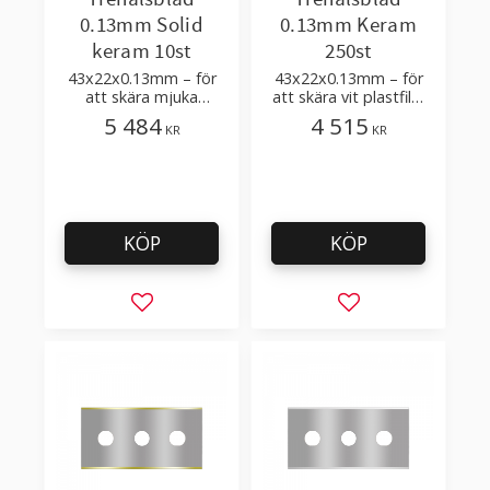
0.13mm Solid
0.13mm Keram
keram 10st
250st
43x22x0.13mm – för
43x22x0.13mm – för
att skära mjuka
att skära vit plastfilm
plastfilmer
med tillsatser
5 484
4 515
KR
KR
KÖP
KÖP
Lägg till i favoriter
Lägg till i favorit