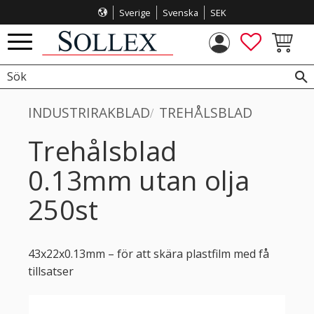
Sverige
Svenska
SEK
Meny
FAVORITE
KUNDVA
INDUSTRIRAKBLAD
TREHÅLSBLAD
Trehålsblad
0.13mm utan olja
250st
43x22x0.13mm – för att skära plastfilm med få
tillsatser