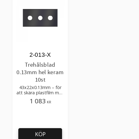
2-013-X
Trehålsblad
0.13mm hel keram
10st
43x22x0.13mm – för
att skära plastfilm med
tillsatser, multilayer
1 083
KR
KÖP