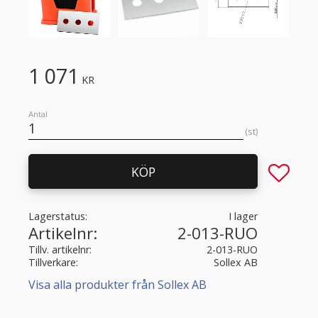
1 071
KR
Antal
st
Lägg till 
KÖP
Lagerstatus
I lager
Artikelnr
2-013-RUO
Tillv. artikelnr
2-013-RUO
Tillverkare
Sollex AB
Visa alla produkter från Sollex AB