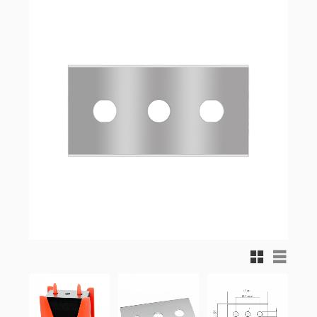
Rutnätsvy
Listvy