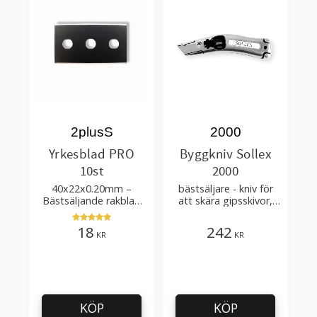
2plusS
2000
Yrkesblad PRO
Byggkniv Sollex
10st
2000
40x22x0.20mm –
bästsäljare - kniv för
Bästsäljande rakblad
att skära gipsskivor,
för att skära tapet, tyg,
takpapp, golvmaterial
filt, hobby bruk
18
242
KR
KR
KÖP
KÖP