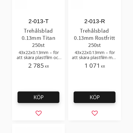
2-013-T
2-013-R
Trehålsblad
Trehålsblad
0.13mm Titan
0.13mm Rostfritt
250st
250st
43x22x0.13mm – för
43x22x0.13mm – för
att skära plastfilm och
att skära plastfilm med
plastfolie med få
få tillsatser
2 785
1 071
KR
KR
tillsatser
KÖP
KÖP
Lägg till i favoriter
Lägg till i favorit