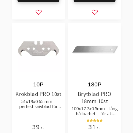
Lägg till i favoriter
Lägg till i favorit
10P
180P
Krokblad PRO 10st
Brytblad PRO
18mm 10st
51x19x0.65 mm –
perfekt knivblad för
100x17.7x0.5mm – lång
tak-, golvläggning
hållbarhet – för att
skära kartong, tapet
och golvmaterial
39
31
KR
KR