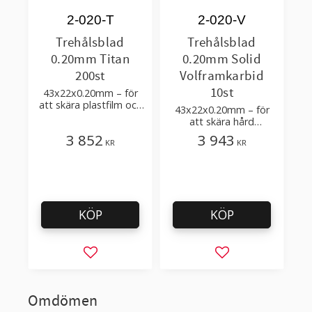
2-020-T
2-020-V
Trehålsblad
Trehålsblad
0.20mm Titan
0.20mm Solid
200st
Volframkarbid
10st
43x22x0.20mm – för
att skära plastfilm och
43x22x0.20mm – för
plastfolie med få
att skära hård
tillsatser
laminerad plastfilm och
3 852
3 943
KR
KR
förpackningar
KÖP
KÖP
Lägg till i favoriter
Lägg till i favorit
Omdömen