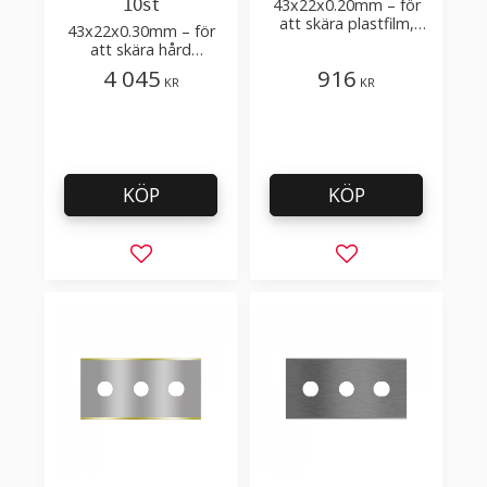
10st
43x22x0.20mm – för
att skära plastfilm,
43x22x0.30mm – för
sträckfilm med få
att skära hård
tillsatser
laminerad plastfilm och
4 045
916
KR
KR
förpackningar
KÖP
KÖP
Lägg till i favoriter
Lägg till i favorit