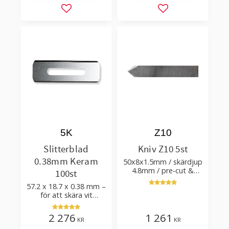
Lägg till i favoriter
Lägg till i favorit
5K
Z10
Slitterblad
Kniv Z10 5st
0.38mm Keram
50x8x1.5mm / skärdjup
4.8mm / pre-cut &
100st
post-cut 0.84xTm /
57.2 x 18.7 x 0.38 mm –
skärvinkel 50°
för att skära vit
plastfilm med tillsatser
2 276
1 261
KR
KR