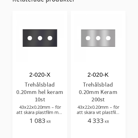
2-020-X
2-020-K
Trehålsblad
Trehålsblad
0.20mm hel keram
0.20mm Keram
10st
200st
43x22x0.20mm – för
43x22x0.20mm – för
att skära plastfilm med
att skära vit plastfilm
tillsatser, multilayer
med tillsatser
1 083
4 333
KR
KR