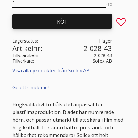
st
Lägg till 
KÖP
Lagerstatus
I lager
Artikelnr
2-028-43
Tillv. artikelnr
2-028-43
Tillverkare
Sollex AB
Visa alla produkter från Sollex AB
Ge ett omdöme!
Högkvalitativt trehålsblad anpassat för
plastfilmsproduktion. Bladet har numrerade
hörn, och passar utmärkt till att skära i film med
hög krithalt. För ännu bättre prestanda och
hållbarhet rekommenderar Sollex ett helt