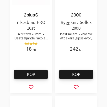
2plusS
2000
Yrkesblad PRO
Byggkniv Sollex
10st
2000
40x22x0.20mm –
bästsäljare - kniv för
Bästsäljande rakblad
att skära gipsskivor,
för att skära tapet, tyg,
takpapp, golvmaterial
filt, hobby bruk
18
242
KR
KR
KÖP
KÖP
Lägg till i favoriter
Lägg till i favorit