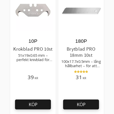
10P
180P
Krokblad PRO 10st
Brytblad PRO
18mm 10st
51x19x0.65 mm –
perfekt knivblad för
100x17.7x0.5mm – lång
tak-, golvläggning
hållbarhet – för att
skära kartong, tapet
och golvmaterial
39
31
KR
KR
KÖP
KÖP