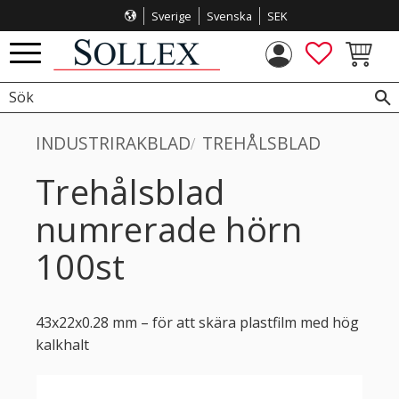
Sverige
Svenska
SEK
Meny
FAVORITE
KUNDVA
INDUSTRIRAKBLAD
TREHÅLSBLAD
Trehålsblad
numrerade hörn
100st
43x22x0.28 mm – för att skära plastfilm med hög
kalkhalt