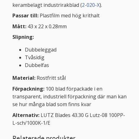
kerambelagt industrirakblad (
2-020-X
).
Passar till:
Plastfilm med hög krithalt
Mått:
43 x 22 x 0.28mm
Slipning:
Dubbeleggad
Tvåsidig
Dubbelfas
Material:
Rostfritt stål
Förpackning:
100 blad förpackade i en
transparent, industriell förpackning där man kan
se hur många blad som finns kvar
Alternativ:
LUTZ Blades 43.30 G Lutz-08 100PP-
L-sch/1000K-1/E
Relaterade produkter