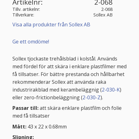
Artikelnr
2-068
Tillv. artikelnr
2-068
Tillverkare
Sollex AB
Visa alla produkter från Sollex AB
Ge ett omdöme!
Sollex tjockaste trehålsblad i kolstål. Används
med fördel för att skära i enklare plastfilmer med
få tillsatser. För bättre prestanda och hållbarhet
rekommenderar Sollex att använda raka
industrirakblad med kerambeläggnig (
2-030-K
)
eller zero-frictionbeläggning (
2-030-Z
).
Passar till:
att skära enklare plastfilm och folie
med få tillsatser
Mått:
43 x 22 x 0.68mm
Slipning: