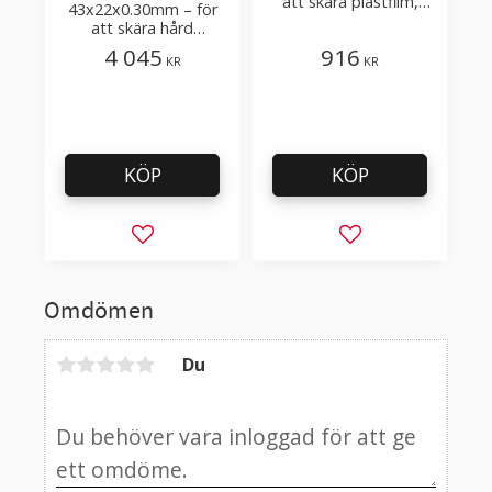
att skära plastfilm,
43x22x0.30mm – för
sträckfilm med få
att skära hård
tillsatser
laminerad plastfilm och
4 045
916
KR
KR
förpackningar
KÖP
KÖP
Lägg till i favoriter
Lägg till i favorit
Omdömen
Du