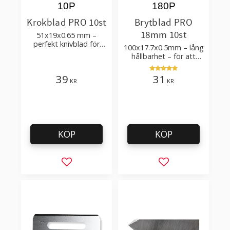
10P
180P
Krokblad PRO 10st
Brytblad PRO
18mm 10st
51x19x0.65 mm –
perfekt knivblad för
100x17.7x0.5mm – lång
tak-, golvläggning
hållbarhet – för att
skära kartong, tapet
och golvmaterial
39
31
KR
KR
KÖP
KÖP
Lägg till i favoriter
Lägg till i favorit