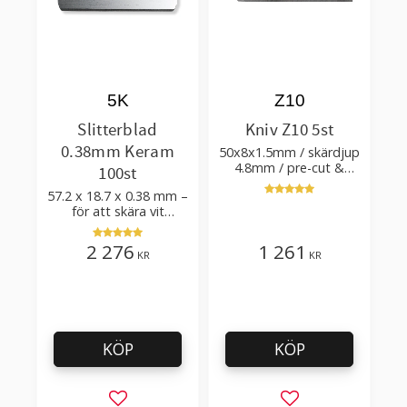
5K
Z10
Slitterblad
Kniv Z10 5st
0.38mm Keram
50x8x1.5mm / skärdjup
4.8mm / pre-cut &
100st
post-cut 0.84xTm /
57.2 x 18.7 x 0.38 mm –
skärvinkel 50°
för att skära vit
plastfilm med tillsatser
2 276
1 261
KR
KR
KÖP
KÖP