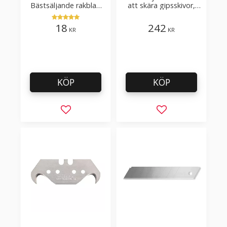
Bästsäljande rakblad
att skära gipsskivor,
för att skära tapet, tyg,
takpapp, golvmaterial
filt, hobby bruk
18
242
KR
KR
KÖP
KÖP
Lägg till i favoriter
Lägg till i favorit