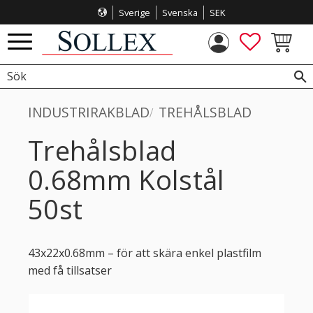
Sverige
Svenska
SEK
Meny
FAVORITE
KUNDVA
INDUSTRIRAKBLAD
TREHÅLSBLAD
Trehålsblad
0.68mm Kolstål
50st
43x22x0.68mm – för att skära enkel plastfilm
med få tillsatser