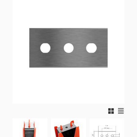
Rutnätsvy
Listvy