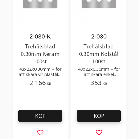
2-030-K
2-030
Trehålsblad
Trehålsblad
0.30mm Keram
0.30mm Kolstål
100st
100st
43x22x0.30mm – för
43x22x0.30mm – för
att skära vit plastfilm
att skära enkel
med tillsatser
plastfilm med få
2 166
353
KR
KR
tillsatser
KÖP
KÖP
Lägg till i favoriter
Lägg till i favorit