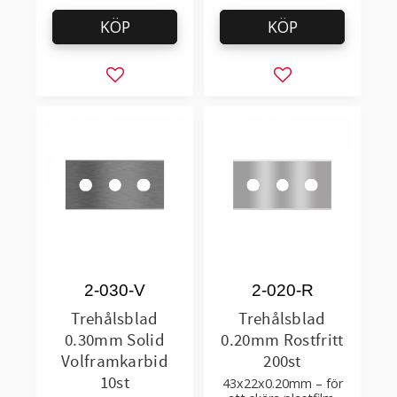
KÖP
KÖP
Lägg till i favoriter
Lägg till i favorit
2-030-V
2-020-R
Trehålsblad
Trehålsblad
0.30mm Solid
0.20mm Rostfritt
Volframkarbid
200st
10st
43x22x0.20mm – för