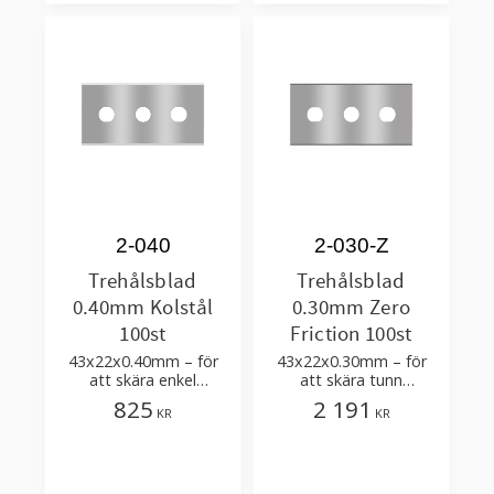
2-040
2-030-Z
Trehålsblad
Trehålsblad
0.40mm Kolstål
0.30mm Zero
100st
Friction 100st
43x22x0.40mm – för
43x22x0.30mm – för
att skära enkel
att skära tunn
plastfilm med få
plastfilm, sträckfilm
825
2 191
KR
KR
tillsatser