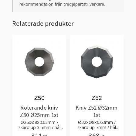
rekommendation från tredjepartstillverkare.
Relaterade produkter
Z50
Z52
Roterande kniv
Kniv Z52 Ø32mm
Z50 Ø25mm 1st
1st
Ø25xØ8x0.63mm /
Ø32xØ8x0.63mm /
skärdjup 3.5mm / hål
skärdjup 7mm / hål
Ø8mm
Ø8mm
311
368