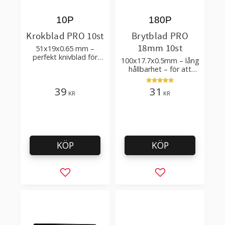
10P
180P
Krokblad PRO 10st
Brytblad PRO
18mm 10st
51x19x0.65 mm –
perfekt knivblad för
100x17.7x0.5mm – lång
tak-, golvläggning
hållbarhet – för att
skära kartong, tapet
och golvmaterial
39
31
KR
KR
KÖP
KÖP
Lägg till i favoriter
Lägg till i favorit