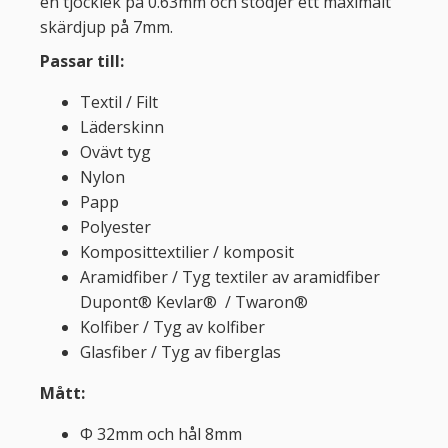
en tjocklek på 0.63mm och stödjer ett maximalt
skärdjup på 7mm.
Passar till:
Textil / Filt
Läderskinn
Ovävt tyg
Nylon
Papp
Polyester
Komposittextilier / komposit
Aramidfiber / Tyg textiler av aramidfiber
Dupont® Kevlar® / Twaron®
Kolfiber / Tyg av kolfiber
Glasfiber / Tyg av fiberglas
Mått:
Φ 32mm och hål 8mm