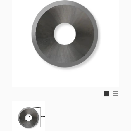
Rutnätsvy
Listvy