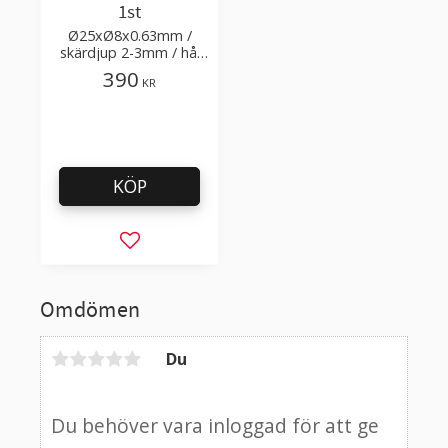
1st
Ø25xØ8x0.63mm /
skärdjup 2-3mm / hål
Ø8mm
390
KR
KÖP
Lägg till i favoriter
Omdömen
Du