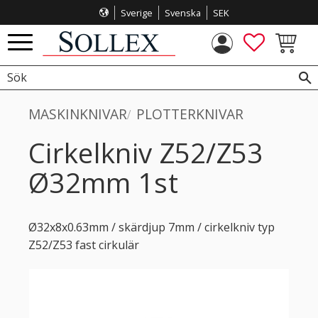
Sverige
Svenska
SEK
Meny
FAVORITE
KUNDVA
MASKINKNIVAR
PLOTTERKNIVAR
Cirkelkniv Z52/Z53
Ø32mm 1st
Ø32x8x0.63mm / skärdjup 7mm / cirkelkniv typ
Z52/Z53 fast cirkulär