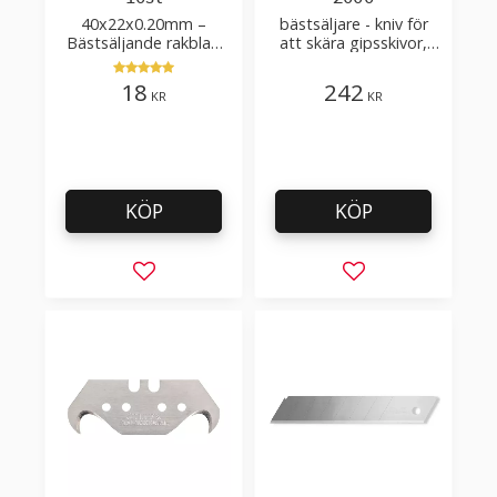
40x22x0.20mm –
bästsäljare - kniv för
Bästsäljande rakblad
att skära gipsskivor,
för att skära tapet, tyg,
takpapp, golvmaterial
filt, hobby bruk
18
242
KR
KR
KÖP
KÖP
Lägg till i favoriter
Lägg till i favorit