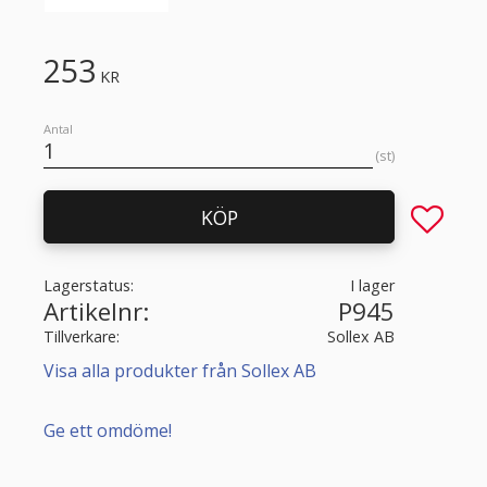
253
KR
Antal
st
Lägg till 
KÖP
Lagerstatus
I lager
Artikelnr
P945
Tillverkare
Sollex AB
Visa alla produkter från Sollex AB
Ge ett omdöme!