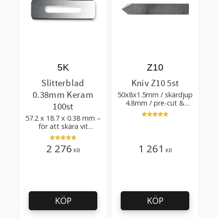
5K
Z10
Slitterblad
Kniv Z10 5st
0.38mm Keram
50x8x1.5mm / skärdjup
4.8mm / pre-cut &
100st
post-cut 0.84xTm /
57.2 x 18.7 x 0.38 mm –
skärvinkel 50°
för att skära vit
plastfilm med tillsatser
2 276
1 261
KR
KR
KÖP
KÖP