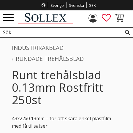
Sverige
Svenska
SEK
Meny
FAVORITE
KUNDVA
INDUSTRIRAKBLAD
RUNDADE TREHÅLSBLAD
Runt trehålsblad
0.13mm Rostfritt
250st
43x22x0.13mm – för att skära enkel plastfilm
med få tillsatser