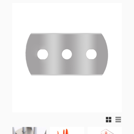
Rutnätsvy
Listvy