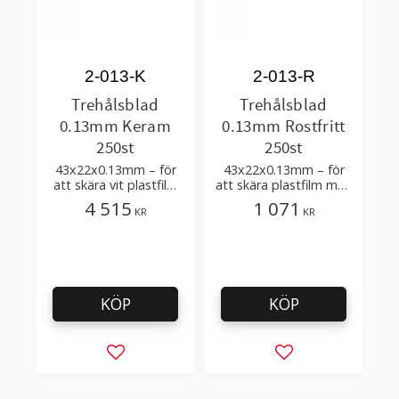
2-013-K
2-013-R
Trehålsblad
Trehålsblad
0.13mm Keram
0.13mm Rostfritt
250st
250st
43x22x0.13mm – för
43x22x0.13mm – för
att skära vit plastfilm
att skära plastfilm med
med tillsatser
få tillsatser
4 515
1 071
KR
KR
KÖP
KÖP
Lägg till i favoriter
Lägg till i favorit