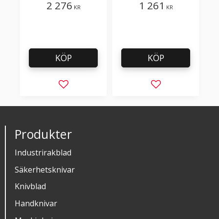
2 276
1 261
KR
KR
KÖP
KÖP
Lägg till i favoriter
Lägg till i favorit
Produkter
Industrirakblad
Säkerhetsknivar
Knivblad
Handknivar