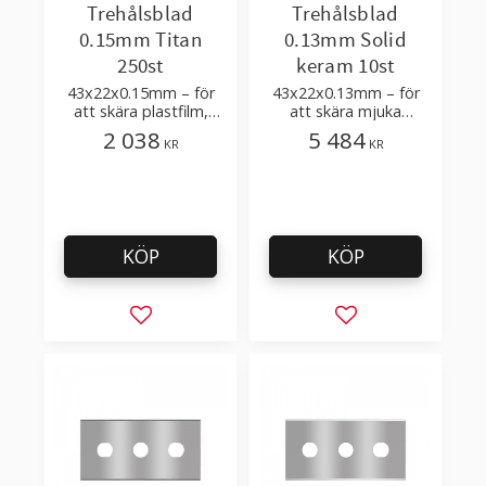
Trehålsblad
Trehålsblad
0.15mm Titan
0.13mm Solid
250st
keram 10st
43x22x0.15mm – för
43x22x0.13mm – för
att skära plastfilm,
att skära mjuka
sträckfilm med få
plastfilmer
2 038
5 484
KR
KR
tillsatser
KÖP
KÖP
Lägg till i favoriter
Lägg till i favorit