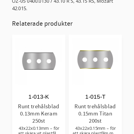
OZ-05 0400.0130 / 43.10 R S, 43.15 RS, Mozart
42.015.
Relaterade produkter
1-013-K
1-015-T
Runt trehålsblad
Runt trehålsblad
0.13mm Keram
0.15mm Titan
250st
200st
43x22x0.13mm – för
43x22x0.15mm – för
att skära vit plastfilm
att skära plastfilm med