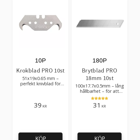
10P
180P
Krokblad PRO 10st
Brytblad PRO
18mm 10st
51x19x0.65 mm –
perfekt knivblad för
100x17.7x0.5mm – lång
tak-, golvläggning
hållbarhet – för att
skära kartong, tapet
och golvmaterial
39
31
KR
KR
KÖP
KÖP