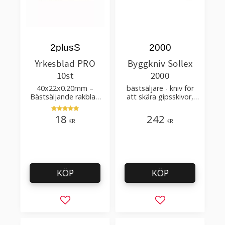
2plusS
2000
Yrkesblad PRO
Byggkniv Sollex
10st
2000
40x22x0.20mm –
bästsäljare - kniv för
Bästsäljande rakblad
att skära gipsskivor,
för att skära tapet, tyg,
takpapp, golvmaterial
filt, hobby bruk
18
242
KR
KR
KÖP
KÖP
Lägg till i favoriter
Lägg till i favorit