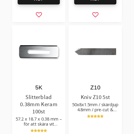
Lägg till i favoriter
Lägg till i favorit
5K
Z10
Slitterblad
Kniv Z10 5st
0.38mm Keram
50x8x1.5mm / skärdjup
4.8mm / pre-cut &
100st
post-cut 0.84xTm /
57.2 x 18.7 x 0.38 mm –
skärvinkel 50°
för att skära vit
plastfilm med tillsatser