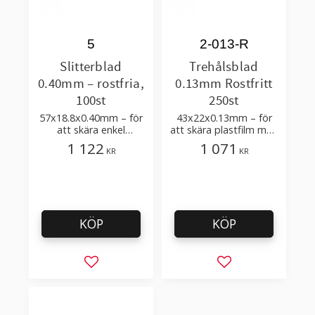
5
2-013-R
Slitterblad
Trehålsblad
0.40mm – rostfria,
0.13mm Rostfritt
100st
250st
57x18.8x0.40mm – för
43x22x0.13mm – för
att skära enkel
att skära plastfilm med
plastfilm med få
få tillsatser
1 122
1 071
KR
KR
tillsatser
KÖP
KÖP
Lägg till i favoriter
Lägg till i favorit