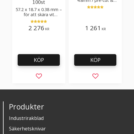
4.8mm / pre-cut &
100st
post-cut 0.84xTm /
57.2 x 18.7 x 0.38 mm –
skärvinkel 50°
för att skära vit
plastfilm med tillsatser
2 276
1 261
KR
KR
KÖP
KÖP
Lägg till i favoriter
Lägg till i favorit
Produkter
Industrirakblad
Säkerhetsknivar