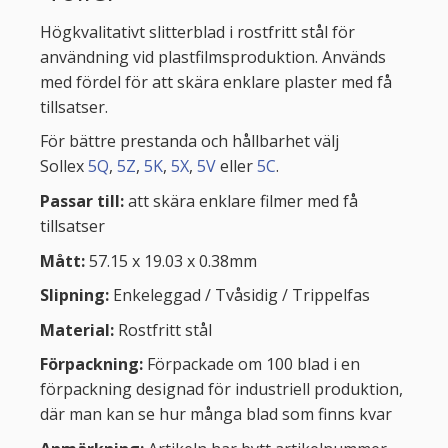
Högkvalitativt slitterblad i rostfritt stål för
användning vid plastfilmsproduktion. Används
med fördel för att skära enklare plaster med få
tillsatser.
För bättre prestanda och hållbarhet välj
Sollex
5Q
,
5Z
,
5K
,
5X
,
5V
eller
5C
.
Passar till:
att skära enklare filmer med få
tillsatser
Mått:
57.15 x 19.03 x 0.38mm
Slipning:
Enkeleggad / Tvåsidig / Trippelfas
Material:
Rostfritt stål
Förpackning:
Förpackade om 100 blad i en
förpackning designad för industriell produktion,
där man kan se hur många blad som finns kvar