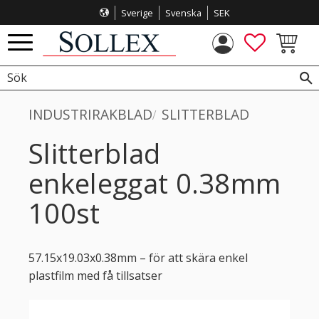
Sverige
Svenska
SEK
Meny
FAVORITE
KUNDVA
INDUSTRIRAKBLAD
SLITTERBLAD
Slitterblad
enkeleggat 0.38mm
100st
57.15x19.03x0.38mm – för att skära enkel
plastfilm med få tillsatser