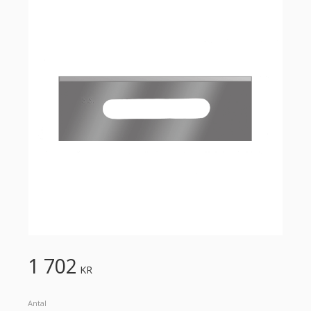
1 702
KR
Antal