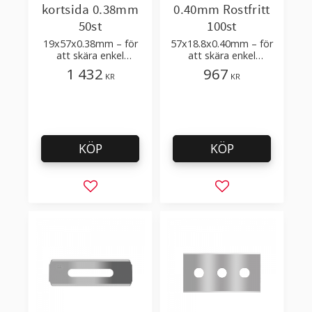
kortsida 0.38mm
0.40mm Rostfritt
50st
100st
19x57x0.38mm – för
57x18.8x0.40mm – för
att skära enkel
att skära enkel
plastfilm med få
plastfilm med få
1 432
967
KR
KR
tillsatser
tillsatser
KÖP
KÖP
Lägg till i favoriter
Lägg till i favorit