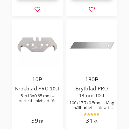
Lägg till i favoriter
Lägg till i favorit
10P
180P
Krokblad PRO 10st
Brytblad PRO
18mm 10st
51x19x0.65 mm –
perfekt knivblad för
100x17.7x0.5mm – lång
tak-, golvläggning
hållbarhet – för att
skära kartong, tapet
och golvmaterial
39
31
KR
KR