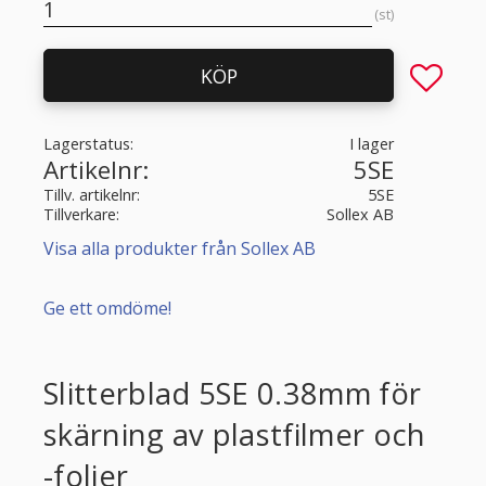
st
Lägg till 
KÖP
Lagerstatus
I lager
Artikelnr
5SE
Tillv. artikelnr
5SE
Tillverkare
Sollex AB
Visa alla produkter från Sollex AB
Ge ett omdöme!
Slitterblad 5SE 0.38mm för
skärning av plastfilmer och
-folier