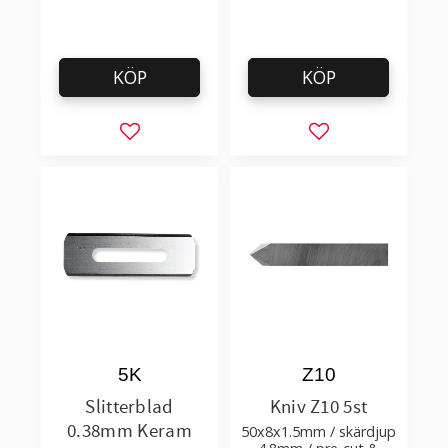
KÖP
KÖP
Lägg till i favoriter
Lägg till i favorit
5K
Z10
Slitterblad
Kniv Z10 5st
0.38mm Keram
50x8x1.5mm / skärdjup