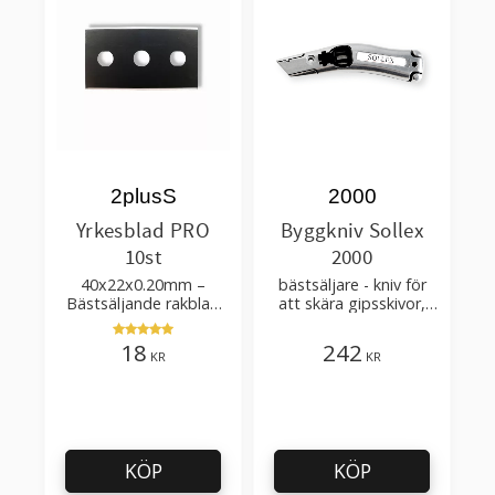
2plusS
2000
Yrkesblad PRO
Byggkniv Sollex
10st
2000
40x22x0.20mm –
bästsäljare - kniv för
Bästsäljande rakblad
att skära gipsskivor,
för att skära tapet, tyg,
takpapp, golvmaterial
filt, hobby bruk
18
242
KR
KR
KÖP
KÖP