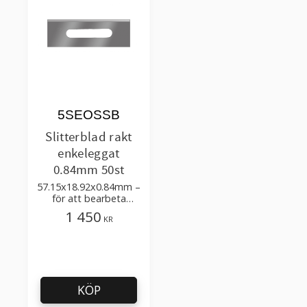
5SEOSSB
Slitterblad rakt
enkeleggat
0.84mm 50st
57.15x18.92x0.84mm –
för att bearbeta
plastfilm, mjuka
1 450
KR
material
KÖP