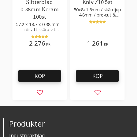
Slitterblad
Kniv Z10 5st
0.38mm Keram
50x8x1.5mm / skärdjup
4.8mm / pre-cut &
100st
post-cut 0.84xTm /
57.2 x 18.7 x 0.38 mm –
skärvinkel 50°
för att skära vit
plastfilm med tillsatser
2 276
1 261
KR
KR
KÖP
KÖP
Lägg till i favoriter
Lägg till i favorit
Produkter
Industrirakblad