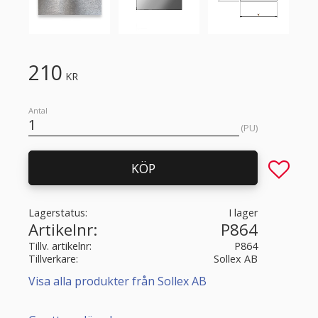
210
KR
Antal
PU
Lägg till 
KÖP
Lagerstatus
I lager
Artikelnr
P864
Tillv. artikelnr
P864
Tillverkare
Sollex AB
Visa alla produkter från Sollex AB