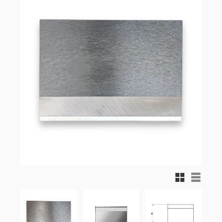
Rutnätsvy
Listvy