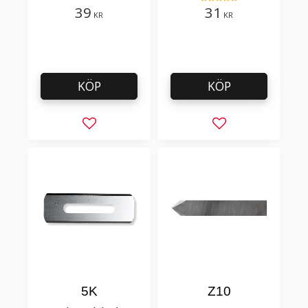
och golvmaterial
39
31
KR
KR
KÖP
KÖP
Lägg till i favoriter
Lägg till i favorit
5K
Z10