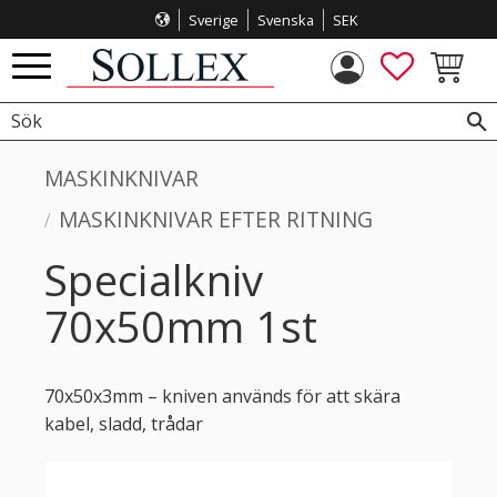
Sverige
Svenska
SEK
Meny
FAVORITE
KUNDVA
MASKINKNIVAR
MASKINKNIVAR EFTER RITNING
Specialkniv
70x50mm 1st
70x50x3mm – kniven används för att skära
kabel, sladd, trådar