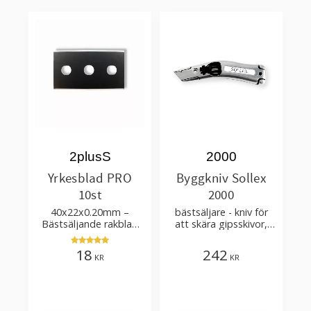
2plusS
2000
Yrkesblad PRO
Byggkniv Sollex
10st
2000
40x22x0.20mm –
bästsäljare - kniv för
Bästsäljande rakblad
att skära gipsskivor,
för att skära tapet, tyg,
takpapp, golvmaterial
filt, hobby bruk
18
242
KR
KR