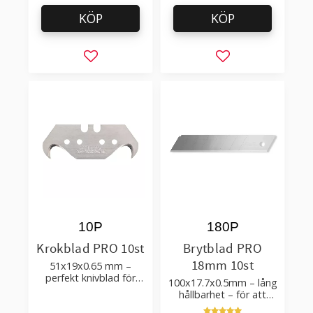
KÖP
KÖP
Lägg till i favoriter
Lägg till i favorit
10P
180P
Krokblad PRO 10st
Brytblad PRO
18mm 10st
51x19x0.65 mm –
perfekt knivblad för
100x17.7x0.5mm – lång
tak-, golvläggning
hållbarhet – för att
skära kartong, tapet