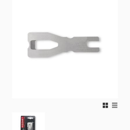
Rutnätsvy
Listvy