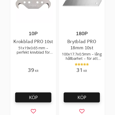
10P
180P
Krokblad PRO 10st
Brytblad PRO
18mm 10st
51x19x0.65 mm –
perfekt knivblad för
100x17.7x0.5mm – lång
tak-, golvläggning
hållbarhet – för att
skära kartong, tapet
och golvmaterial
39
31
KR
KR
KÖP
KÖP
Lägg till i favoriter
Lägg till i favorit