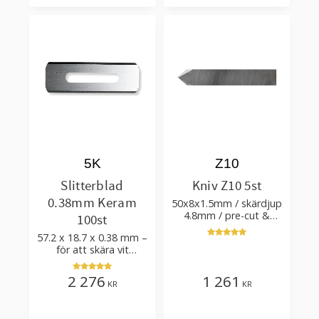
5K
Z10
Slitterblad
Kniv Z10 5st
0.38mm Keram
50x8x1.5mm / skärdjup
4.8mm / pre-cut &
100st
post-cut 0.84xTm /
57.2 x 18.7 x 0.38 mm –
skärvinkel 50°
för att skära vit
plastfilm med tillsatser
2 276
1 261
KR
KR