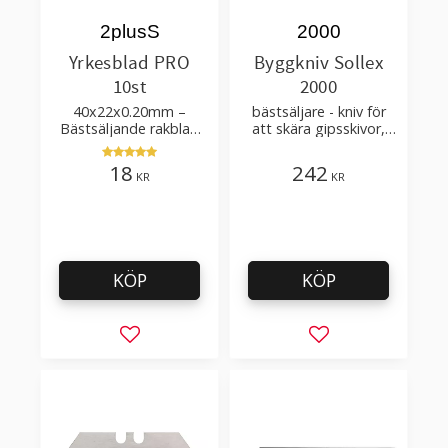
2plusS
2000
Yrkesblad PRO
Byggkniv Sollex
10st
2000
40x22x0.20mm –
bästsäljare - kniv för
Bästsäljande rakblad
att skära gipsskivor,
för att skära tapet, tyg,
takpapp, golvmaterial
filt, hobby bruk
18
242
KR
KR
KÖP
KÖP
Lägg till i favoriter
Lägg till i favorit