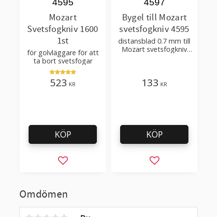
4595
4597
Mozart
Bygel till Mozart
Svetsfogkniv 1600
svetsfogkniv 4595
1st
distansblad 0.7 mm till
Mozart svetsfogkniv
för golvläggare för att
4595
ta bort svetsfogar
523
133
KR
KR
KÖP
KÖP
Lägg till i favoriter
Lägg till i favorit
Omdömen