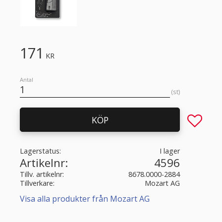
171
KR
Antal
st
Lägg till 
KÖP
Lagerstatus
I lager
Artikelnr
4596
Tillv. artikelnr
8678.0000-2884
Tillverkare
Mozart AG
Visa alla produkter från Mozart AG