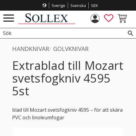
Sverige
Svenska
SEK
Meny
FAVORITE
KUNDVA
HANDKNIVAR
GOLVKNIVAR
Extrablad till Mozart
svetsfogkniv 4595
5st
blad till Mozart svetsfogkniv 4595 – för att skära
PVC och linoleumfogar